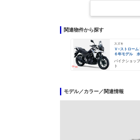
関連物件から探す
スズキ
Ｖ−ストローム
６年モデル 
エンジン Ｌ
バイクショッ
ライト標準装
ト
モデル／カラー／関連情報