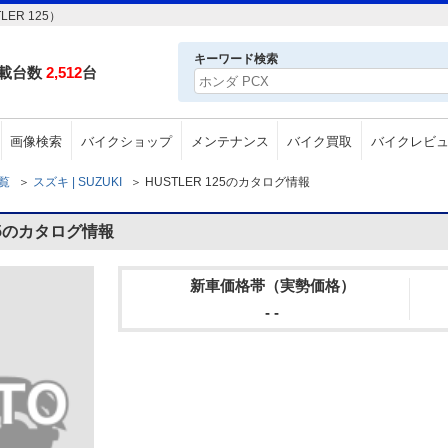
ER 125）
キーワード検索
載台数
2,512
台
画像検索
バイクショップ
メンテナンス
バイク買取
バイクレビ
一覧
＞
スズキ | SUZUKI
＞
HUSTLER 125のカタログ情報
125のカタログ情報
新車価格帯（実勢価格）
- -