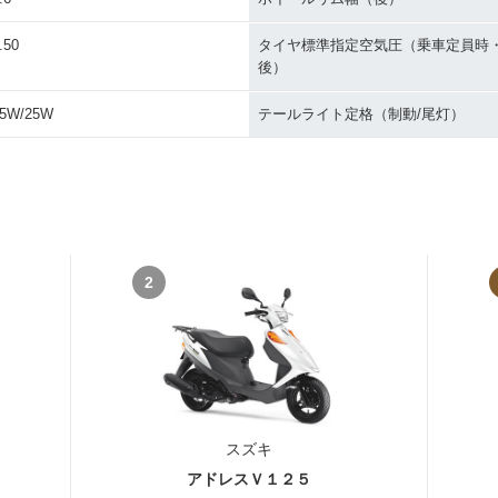
.50
タイヤ標準指定空気圧（乗車定員時
後）
5W/25W
テールライト定格（制動/尾灯）
2
スズキ
アドレスＶ１２５