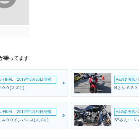
が乗ってます
INAL（2019年6月30日開催）
A&W名護店バ
００(スズキ)
Rさん:ＧＳＸ
INAL（2019年6月30日開催）
A&W名護店バ
Ｘ４００インパルス(スズキ)
SSさん:ＩＮ