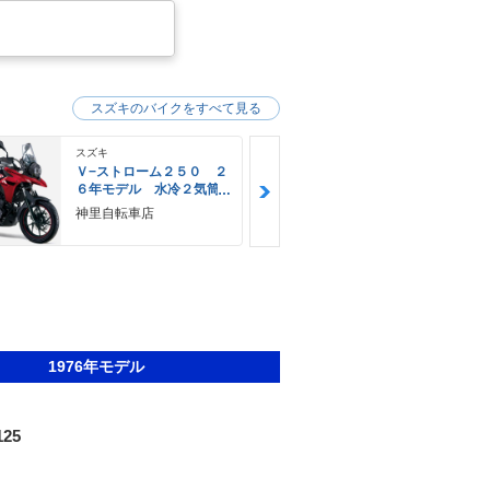
スズキのバイクをすべて見る
スズキ
スズキ
Ｖ−ストローム２５０ ２
Ｖ−ストロー
６年モデル 水冷２気筒
６年モデル 
エンジン ＬＥＤヘッド
エンジン Ｌ
神里自転車店
ＹＥＬＬＯＷ
ライト標準装備
ライト標準装
Ｅ
1976年モデル
125