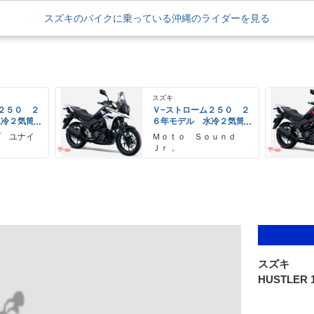
スズキのバイクに乗っている沖縄のライダーを見る
スズキ
２５０ ２
Ｖ−ストローム２５０ ２
水冷２気筒
６年モデル 水冷２気筒
ＥＤヘッド
エンジン ＬＥＤヘッド
プ ユナイ
Ｍｏｔｏ Ｓｏｕｎｄ
備
ライト標準装備
Ｊｒ，
スズキ
HUSTLER 