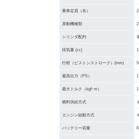
乗車定員（名）
2
原動機種類
シリンダ配列
排気量 (cc)
1
行程（ピストンストローク）(mm)
5
最高出力（PS）
1
最大トルク（kgf･m）
1
燃料供給方式
エンジン始動方式
バッテリー容量
6