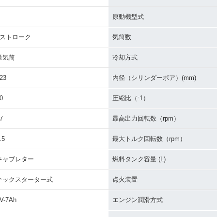
原動機型式
2ストローク
気筒数
単気筒
冷却方式
23
内径（シリンダーボア）(mm)
0
圧縮比（:1）
7
最高出力回転数（rpm）
.5
最大トルク回転数（rpm）
キャブレター
燃料タンク容量 (L)
キックスターター式
点火装置
V-7Ah
エンジン潤滑方式