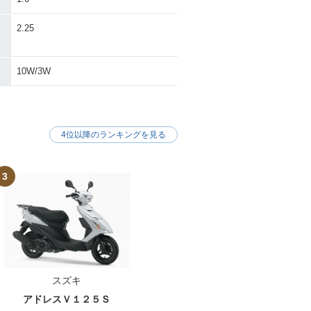
・
2.25
10W/3W
4位以降のランキングを見る
3
スズキ
アドレスＶ１２５Ｓ