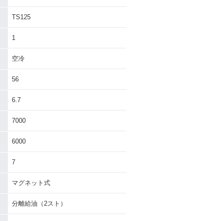
TS125
1
空冷
56
6.7
7000
6000
7
マグネット式
分離給油（2スト）