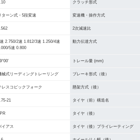
.10
クラッチ形式
リターン式・5段変速
変速機・操作方式
.562
2次減速比
速 2.750/2速 1.812/3速 1.250/4速
動力伝達方式
.000/5速 0.800
9°00′
トレール量 (mm)
機械式リーディングトレーリング
ブレーキ形式（後）
テレスコピックフォーク
懸架方式（後）
.75-21
タイヤ（前）構造名
4PR
タイヤ（後）
バイアス
タイヤ（後）プライレーティング
.6
ホイールリム幅（後）