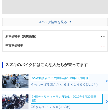
スペック情報を見る
- -
新車価格帯（実勢価格）
中古車価格帯
- -
スズキのバイクにはこんな人たちが乗ってます
A&W名護店バイク撮影会(2019年12月8日)
うっちーばるぼささん:ＧＳＸ１４００(スズキ)
沖縄チャリティーランFINAL（2019年6月30日開
催）
GSさん:ＧＳ７５０(スズキ)