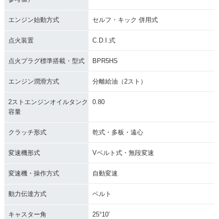
エンジン始動方式
セルフ・キック 併用式
点火装置
C.D.I.式
点火プラグ標準搭載・型式
BPR5HS
エンジン潤滑方式
分離給油（2スト）
2ストエンジンオイルタンク
0.80
容量
クラッチ形式
乾式・多板・遠心
変速機形式
Vベルト式・無段変速
変速機・操作方式
自動変速
動力伝達方式
ベルト
キャスター角
25°10′