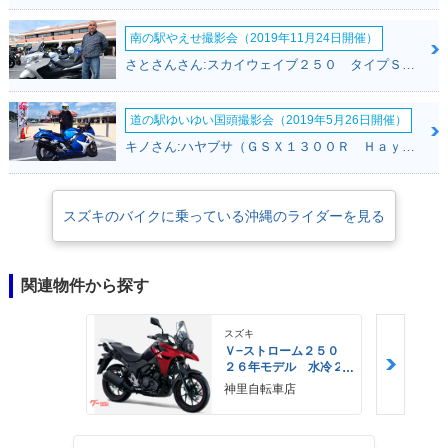
南の駅やえせ撮影会（2019年11月24日開催）
さとさんさん:スカイウェイブ２５０ タイプＳ(スズキ)
道の駅ゆいゆい国頭撮影会（2019年5月26日開催）
キノさん:ハヤブサ（ＧＳＸ１３００Ｒ Ｈａｙａｂｕｓａ）(スズキ)
スズキのバイクに乗っている沖縄のライダーを見る
関連物件から探す
スズキ
Ｖ−ストローム２５０
２６年モデル 水冷２
気筒エンジン ＬＥＤ
神里自転車店
ヘッドライト標準装備