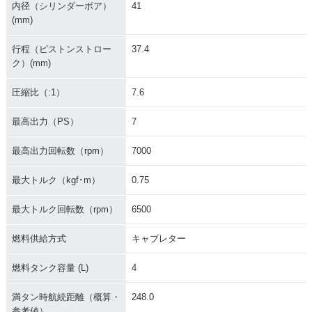
内径（シリンダーボア）
41
(mm)
行程（ピストンストロー
37.4
ク）(mm)
圧縮比（:1）
7.6
最高出力（PS）
7
最高出力回転数（rpm）
7000
最大トルク（kgf･m）
0.75
最大トルク回転数（rpm）
6500
燃料供給方式
キャブレター
燃料タンク容量 (L)
4
満タン時航続距離（概算・
248.0
参考値）