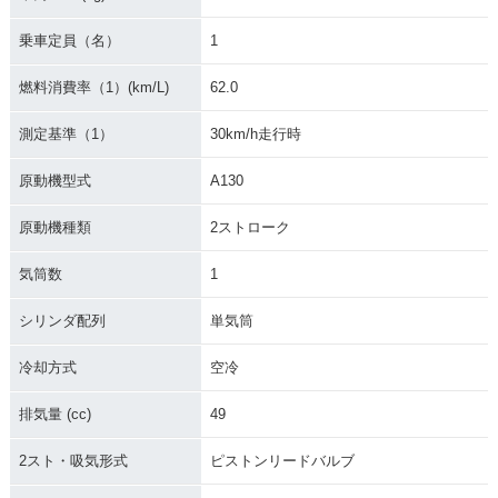
乗車定員（名）
1
燃料消費率（1）(km/L)
62.0
測定基準（1）
30km/h走行時
原動機型式
A130
原動機種類
2ストローク
気筒数
1
シリンダ配列
単気筒
冷却方式
空冷
排気量 (cc)
49
2スト・吸気形式
ピストンリードバルブ