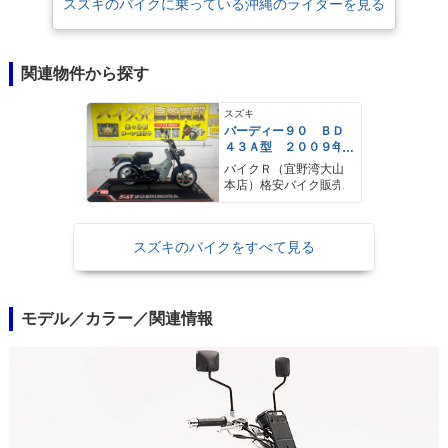
スズキのバイクに乗っている沖縄のライダーを見る
関連物件から探す
スズキ
バーディー９０ ＢＤ
４３Ａ型 ２００９年
モデル サイドスタン
バイクＲ（宜野湾大山
ド センタースタン
本店）格安バイク販売
ド リアキャリア
スズキのバイクをすべて見る
モデル／カラー／関連情報