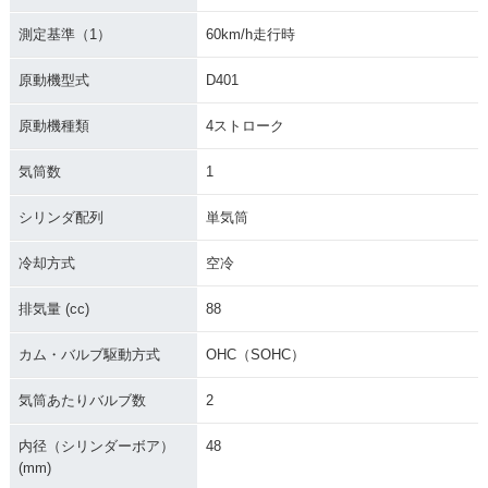
測定基準（1）
60km/h走行時
原動機型式
D401
原動機種類
4ストローク
気筒数
1
シリンダ配列
単気筒
冷却方式
空冷
排気量 (cc)
88
カム・バルブ駆動方式
OHC（SOHC）
気筒あたりバルブ数
2
内径（シリンダーボア）
48
(mm)