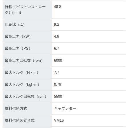
行程（ピストンストロー
48.8
ク）(mm)
圧縮比（:1）
9.2
最高出力（kW）
4.9
最高出力（PS）
6.7
最高出力回転数（rpm）
6000
最大トルク（N・m）
7.7
最大トルク（kgf･m）
0.79
最大トルク回転数（rpm）
5500
燃料供給方式
キャブレター
燃料供給装置形式
VM16