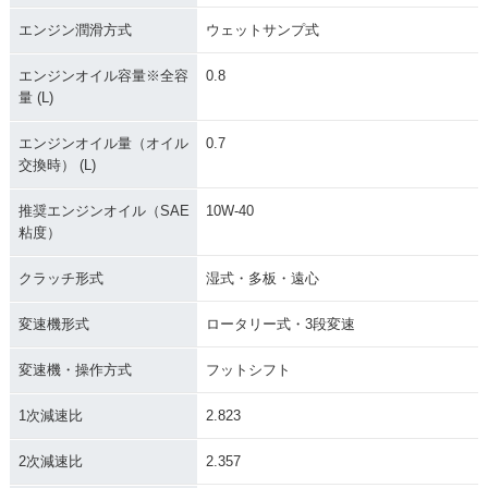
エンジン潤滑方式
ウェットサンプ式
エンジンオイル容量※全容
0.8
量 (L)
エンジンオイル量（オイル
0.7
交換時） (L)
推奨エンジンオイル（SAE
10W-40
粘度）
クラッチ形式
湿式・多板・遠心
変速機形式
ロータリー式・3段変速
変速機・操作方式
フットシフト
1次減速比
2.823
2次減速比
2.357