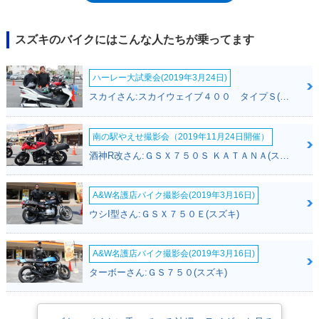
化されたが、バーディー90に同様のマイナーチェンジを受ける機会は訪れ
ず、2009年モデルを最後に、そのヒストリーに幕を下ろした。
スズキのバイクにはこんな人たちが乗ってます
ハーレー大試乗会(2019年3月24日)
スカイさん:スカイウェイブ４００ タイプＳ(スズキ)
南の駅やえせ撮影会（2019年11月24日開催）
酒神R改さん:ＧＳＸ７５０Ｓ ＫＡＴＡＮＡ(スズキ)
A&W名護店バイク撮影会(2019年3月16日)
ウシI型さん:ＧＳＸ７５０Ｅ(スズキ)
A&W名護店バイク撮影会(2019年3月16日)
ターボーさん:ＧＳ７５０(スズキ)