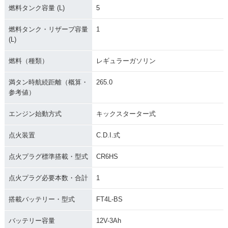
燃料タンク容量 (L)
5
燃料タンク・リザーブ容量
1
(L)
燃料（種類）
レギュラーガソリン
満タン時航続距離（概算・
265.0
参考値）
エンジン始動方式
キックスターター式
点火装置
C.D.I.式
点火プラグ標準搭載・型式
CR6HS
点火プラグ必要本数・合計
1
搭載バッテリー・型式
FT4L-BS
バッテリー容量
12V-3Ah