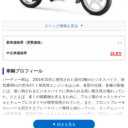
スペック情報を見る
- -
新車価格帯（実勢価格）
中古車価格帯
15.8
万
車輌プロフィール
バーディー90は、2001年10月に発売された原付2種のビジネスバイク。排
気量88ccの空冷4スト単気筒エンジンをはじめ、各部の仕様、各種の装備
には、使い倒されるビジネスバイクに求められる高い耐久性が備わってい
た。たとえば、多くの積載物を支えるために、アルミ製のキャストホイー
ルとチューブレスタイヤが標準採用されていた。また、フロントブレーキ
のレバーを固定するブレーキロック機構も備わっていた。タンデムシート
は標準装備。2006年1月にはフルモデルチェンジを受け、1年ちょっと前
（2004年11月）に登場済みだったバーディー50と同じデザイン、構成を
▼ 続きを見る
持つようになった。その後、バーディー50はフューエルインジェクション