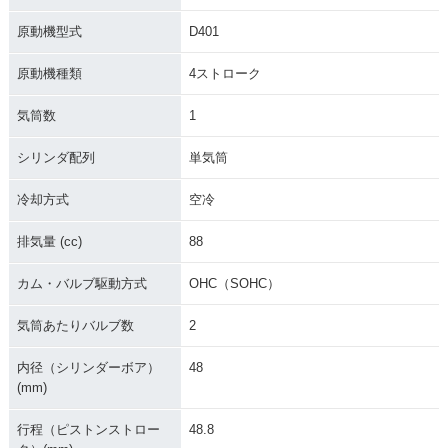
原動機型式
D401
原動機種類
4ストローク
気筒数
1
シリンダ配列
単気筒
冷却方式
空冷
排気量 (cc)
88
カム・バルブ駆動方式
OHC（SOHC）
気筒あたりバルブ数
2
内径（シリンダーボア）
48
(mm)
行程（ピストンストロー
48.8