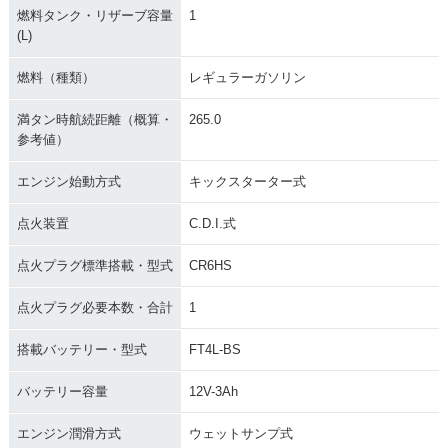
燃料タンク・リザーブ容量
1
(L)
燃料（種類）
レギュラーガソリン
満タン時航続距離（概算・
265.0
参考値）
エンジン始動方式
キックスターター式
点火装置
C.D.I.式
点火プラグ標準搭載・型式
CR6HS
点火プラグ必要本数・合計
1
搭載バッテリー・型式
FT4L-BS
バッテリー容量
12V-3Ah
エンジン潤滑方式
ウェットサンプ式