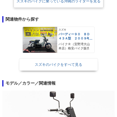
スズキのバイクに乗っている沖縄のライダーを見る
関連物件から探す
スズキ
バーディー９０ ＢＤ
４３Ａ型 ２００９年
モデル サイドスタン
バイクＲ（宜野湾大山
ド センタースタン
本店）格安バイク販売
ド リアキャリア
スズキのバイクをすべて見る
モデル／カラー／関連情報