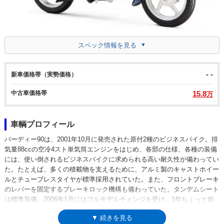
スペック情報を見る
- -
新車価格帯（実勢価格）
中古車価格帯
15.8
万
車輌プロフィール
バーディー90は、2001年10月に発売された原付2種のビジネスバイク。排
気量88ccの空冷4スト単気筒エンジンをはじめ、各部の仕様、各種の装備
には、使い倒されるビジネスバイクに求められる高い耐久性が備わってい
た。たとえば、多くの積載物を支えるために、アルミ製のキャストホイー
ルとチューブレスタイヤが標準採用されていた。また、フロントブレーキ
のレバーを固定するブレーキロック機構も備わっていた。タンデムシート
は標準装備。2006年1月にはフルモデルチェンジを受け、1年ちょっと前
（2004年11月）に登場済みだったバーディー50と同じデザイン、構成を
▼ 続きを見る
持つようになった。その後、バーディー50はフューエルインジェクション