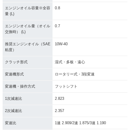
エンジンオイル容量※全容
0.8
量 (L)
エンジンオイル量（オイル
0.7
交換時） (L)
推奨エンジンオイル（SAE
10W-40
粘度）
クラッチ形式
湿式・多板・遠心
変速機形式
ロータリー式・3段変速
変速機・操作方式
フットシフト
1次減速比
2.823
2次減速比
2.357
変速比
1速 2.909/2速 1.875/3速 1.190