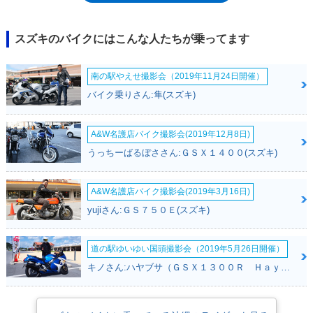
化されたが、バーディー90に同様のマイナーチェンジを受ける機会は訪れ
ず、2009年モデルを最後に、そのヒストリーに幕を下ろした。
スズキのバイクにはこんな人たちが乗ってます
南の駅やえせ撮影会（2019年11月24日開催）
バイク乗りさん:隼(スズキ)
A&W名護店バイク撮影会(2019年12月8日)
うっちーばるぼささん:ＧＳＸ１４００(スズキ)
A&W名護店バイク撮影会(2019年3月16日)
yujiさん:ＧＳ７５０Ｅ(スズキ)
道の駅ゆいゆい国頭撮影会（2019年5月26日開催）
キノさん:ハヤブサ（ＧＳＸ１３００Ｒ Ｈａｙａｂｕｓａ）(スズキ)