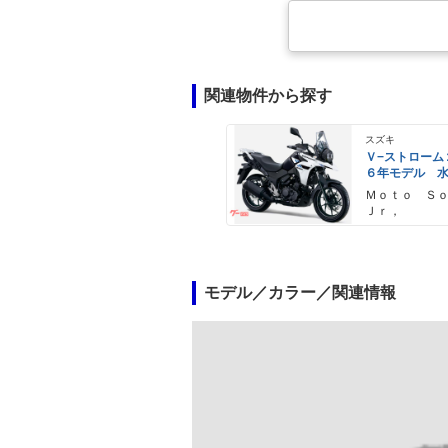
関連物件から探す
スズキ
Ｖ−ストローム
６年モデル 
エンジン Ｌ
Ｍｏｔｏ Ｓ
ライト標準装
Ｊｒ，
モデル／カラー／関連情報