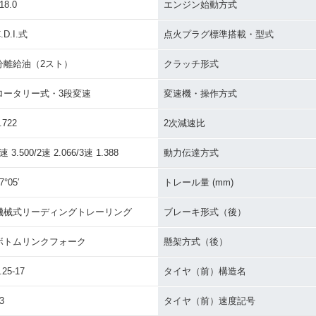
18.0
エンジン始動方式
.D.I.式
点火プラグ標準搭載・型式
分離給油（2スト）
クラッチ形式
ロータリー式・3段変速
変速機・操作方式
.722
2次減速比
速 3.500/2速 2.066/3速 1.388
動力伝達方式
7°05′
トレール量 (mm)
機械式リーディングトレーリング
ブレーキ形式（後）
ボトムリンクフォーク
懸架方式（後）
.25-17
タイヤ（前）構造名
3
タイヤ（前）速度記号