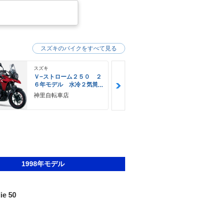
スズキのバイクをすべて見る
スズキ
スズキ
Ｖ−ストローム２５０ ２
Ｖ−ストロー
６年モデル 水冷２気筒
６年モデル 
エンジン ＬＥＤヘッド
エンジン Ｌ
神里自転車店
ＹＥＬＬＯＷ
ライト標準装備
ライト標準装
Ｅ
1998年モデル
ie 50