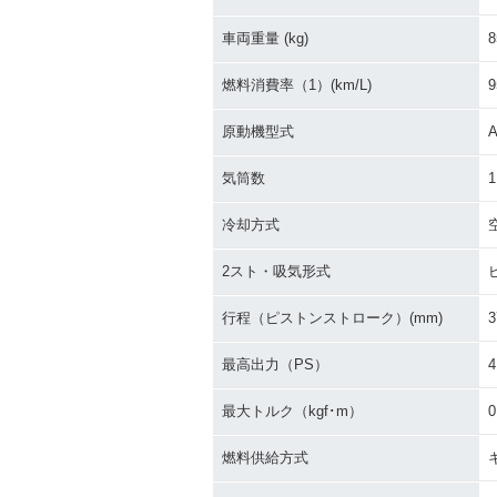
1973年 2Cycle Birdie 5
2Cycle Birdie 
0
車両重量 (kg)
8
燃料消費率（1）(km/L)
9
原動機型式
A
気筒数
1
冷却方式
2スト・吸気形式
行程（ピストンストローク）(mm)
3
最高出力（PS）
4
最大トルク（kgf･m）
0
燃料供給方式