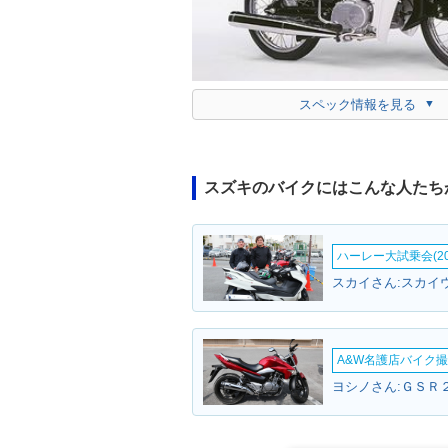
スペック情報を見る
スズキのバイクにはこんな人たち
ハーレー大試乗会(20
A&W名護店バイク撮影
ヨシノさん:ＧＳＲ２