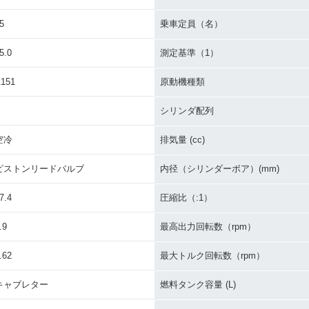
50
5
乗車定員（名）
5.0
測定基準（1）
151
原動機種類
シリンダ配列
空冷
排気量 (cc)
ピストンリードバルブ
内径（シリンダーボア）(mm)
7.4
圧縮比（:1）
.9
最高出力回転数（rpm）
.62
最大トルク回転数（rpm）
キャブレター
燃料タンク容量 (L)