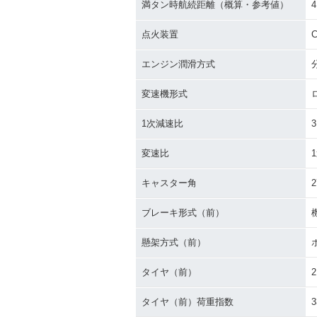
満タン時航続距離（概算・参考値）
4
点火装置
C
エンジン潤滑方式
変速機形式
1次減速比
3
変速比
1
キャスター角
2
ブレーキ形式（前）
懸架方式（前）
タイヤ（前）
2
タイヤ（前）荷重指数
3