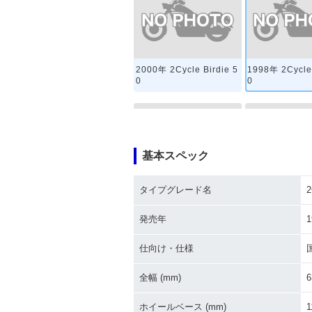
2000年 2Cycle Birdie 5
1998年 2Cycle 
0
0
基本スペック
タイプグレード名
2
1991年 RC50
1990年 2Cycle 
0
発売年
1
仕向け・仕様
全幅 (mm)
6
ホイールベース (mm)
1