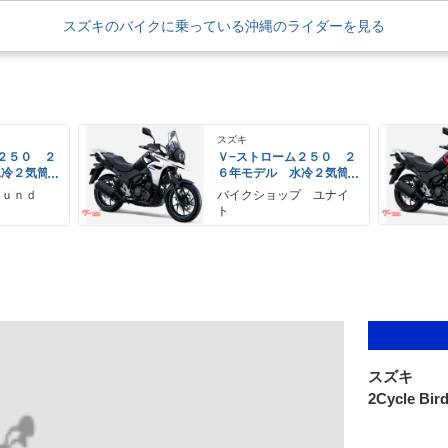
スズキのバイクに乗っている沖縄のライダーを見る
スズキ
２５０ ２
Ｖ−ストローム２５０ ２
水冷２気筒
６年モデル 水冷２気筒
ＥＤヘッド
エンジン ＬＥＤヘッド
ｏｕｎｄ
バイクショップ ユナイ
備
ライト標準装備
ト
スズキ
2Cycle Bird