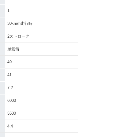
1
30km/h走行時
2ストローク
単気筒
49
41
7.2
6000
5500
4.4