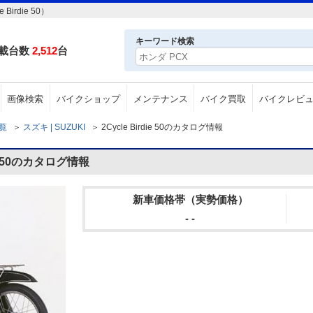
irdie 50）
キーワード検索
載台数
2,512
台
画像検索
バイクショップ
メンテナンス
バイク買取
バイクレビ
一覧
＞
スズキ | SUZUKI
＞
2Cycle Birdie 50のカタログ情報
ie 50のカタログ情報
新車価格帯（実勢価格）
- -