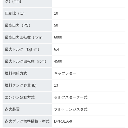
ク）(mm)
圧縮比（:1）
10
最高出力（PS）
50
最高出力回転数（rpm）
6000
最大トルク（kgf･m）
6.4
最大トルク回転数（rpm）
4500
燃料供給方式
キャブレター
燃料タンク容量 (L)
13
エンジン始動方式
セルフスターター式
点火装置
フルトランジスタ式
点火プラグ標準搭載・型式
DPR8EA-9