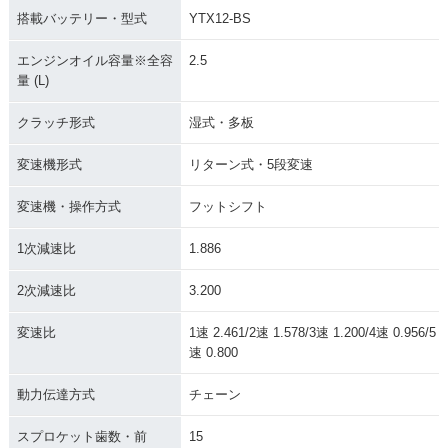
搭載バッテリー・型式
YTX12-BS
エンジンオイル容量※全容
2.5
量 (L)
クラッチ形式
湿式・多板
変速機形式
リターン式・5段変速
変速機・操作方式
フットシフト
1次減速比
1.886
2次減速比
3.200
変速比
1速 2.461/2速 1.578/3速 1.200/4速 0.956/5
速 0.800
動力伝達方式
チェーン
スプロケット歯数・前
15