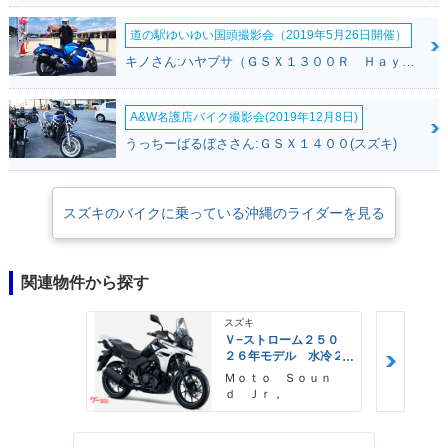
道の駅ゆいゆい国頭撮影会（2019年5月26日開催）
キノさん:ハヤブサ（ＧＳＸ１３００Ｒ Ｈａｙａｂｕｓａ）(スズキ)
A&W名護店バイク撮影会(2019年12月8日)
うっちーばるぼささん:ＧＳＸ１４００(スズキ)
スズキのバイクに乗っている沖縄のライダーを見る
関連物件から探す
スズキ
Ｖ−ストローム２５０
２６年モデル 水冷２
気筒エンジン ＬＥＤ
Ｍｏｔｏ Ｓｏｕｎ
ヘッドライト標準装備
ｄ Ｊｒ，