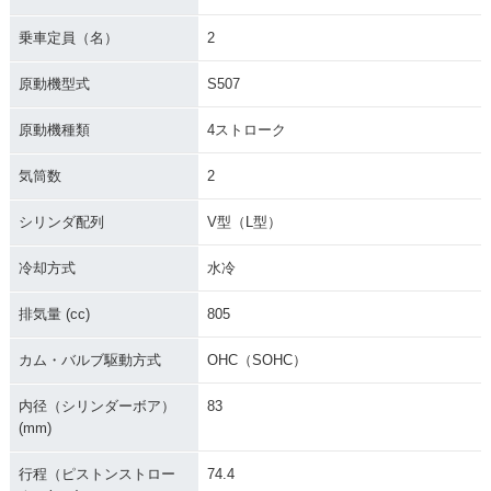
乗車定員（名）
2
原動機型式
S507
原動機種類
4ストローク
気筒数
2
シリンダ配列
V型（L型）
冷却方式
水冷
排気量 (cc)
805
カム・バルブ駆動方式
OHC（SOHC）
内径（シリンダーボア）
83
(mm)
行程（ピストンストロー
74.4