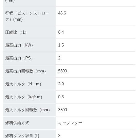
(mm)
行程（ピストンストロー
48.6
ク）(mm)
圧縮比（:1）
8.4
最高出力（kW）
1.5
最高出力（PS）
2
最高出力回転数（rpm）
5500
最大トルク（N・m）
2.9
最大トルク（kgf･m）
0.3
最大トルク回転数（rpm）
3500
燃料供給方式
キャブレター
燃料タンク容量 (L)
3