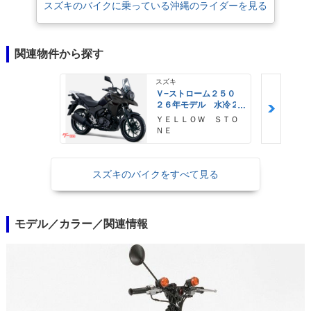
スズキのバイクに乗っている沖縄のライダーを見る
関連物件から探す
スズキ
Ｖ−ストローム２５０
２６年モデル 水冷２
気筒エンジン ＬＥＤ
ＹＥＬＬＯＷ ＳＴＯ
ヘッドライト標準装備
ＮＥ
スズキのバイクをすべて見る
モデル／カラー／関連情報