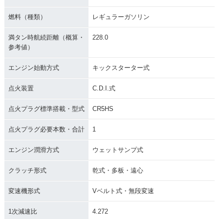
燃料（種類）
レギュラーガソリン
満タン時航続距離（概算・
228.0
参考値）
エンジン始動方式
キックスターター式
点火装置
C.D.I.式
点火プラグ標準搭載・型式
CR5HS
点火プラグ必要本数・合計
1
エンジン潤滑方式
ウェットサンプ式
クラッチ形式
乾式・多板・遠心
変速機形式
Vベルト式・無段変速
1次減速比
4.272