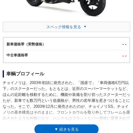
スペック情報を見る
- -
新車価格帯（実勢価格）
中古車価格帯
- -
車輌プロフィール
チョイノリは、2003年初頭に発売された、「国産で」「車両価格6万円以
下」のスクーターだった。もともとは、近所のスーパーマーケットなど、
ほんの近距離を移動するために、機能や装備を割り切ったスクーターだっ
たが、新車でも数万円という低価格が、男性の若年層を惹きつけることに
なった。そこで、2003年12月に発売されたのが、チョイノリSS。チョイ
ノリの基本構造はそのままに、フロントカウルを取り外してフレームを露
出させたような外観になり、ハンドルはフラットなバー形状に変更されて
いた。パイプフレームの上にシートが乗り、スクーターらしいカウルもな
▼ 続きを見る
いスタイルは、ホンダ・ズーマー（2001年-）に近いイメージ。翌2004年