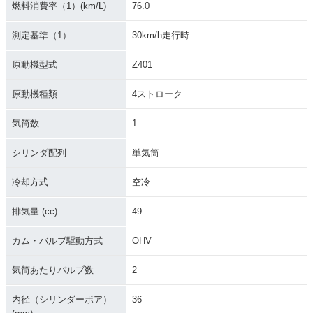
燃料消費率（1）(km/L)
76.0
測定基準（1）
30km/h走行時
原動機型式
Z401
原動機種類
4ストローク
気筒数
1
シリンダ配列
単気筒
冷却方式
空冷
排気量 (cc)
49
カム・バルブ駆動方式
OHV
気筒あたりバルブ数
2
内径（シリンダーボア）
36