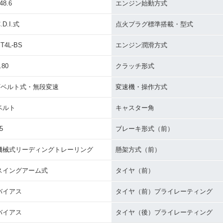
48.6
エンジン始動方式
.D.I.式
点火プラグ標準搭載・型式
T4L-BS
エンジン潤滑方式
.80
クラッチ形式
Vベルト式・無段変速
変速機・操作方式
ベルト
キャスター角
5
ブレーキ形式（前）
機械式リーディングトレーリング
懸架方式（前）
スイングアーム式
タイヤ（前）
バイアス
タイヤ（前）プライレーティング
バイアス
タイヤ（後）プライレーティング