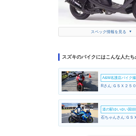
スペック情報を見る
スズキのバイクにはこんな人たち
A&W名護店バイク撮影
Rさん:ＧＳＸ２５０
道の駅ゆいゆい国頭撮
石ちゃんさん:ＧＳＸ