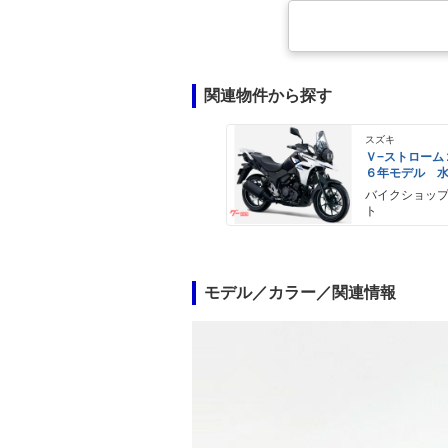
関連物件から探す
スズキ
Ｖ−ストローム
６年モデル 
エンジン Ｌ
バイクショッ
ライト標準装
ト
モデル／カラー／関連情報