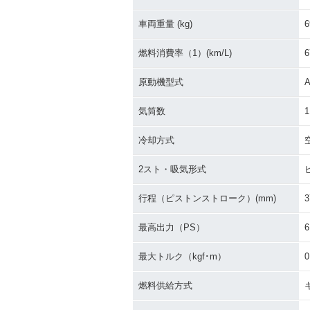
車両重量 (kg)
6
燃料消費率（1）(km/L)
6
原動機型式
A
気筒数
1
冷却方式
2スト・吸気形式
行程（ピストンストローク）(mm)
3
最高出力（PS）
6
最大トルク（kgf･m）
0
燃料供給方式