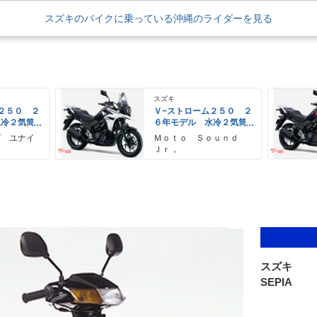
スズキのバイクに乗っている沖縄のライダーを見る
スズキ
２５０ ２
Ｖ−ストローム２５０ ２
水冷２気筒
６年モデル 水冷２気筒
ＥＤヘッド
エンジン ＬＥＤヘッド
プ ユナイ
Ｍｏｔｏ Ｓｏｕｎｄ
備
ライト標準装備
Ｊｒ，
スズキ
SEPIA