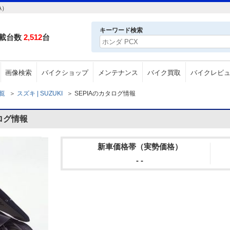
A）
キーワード検索
載台数
2,512
台
画像検索
バイクショップ
メンテナンス
バイク買取
バイクレビ
一覧
＞
スズキ | SUZUKI
＞
SEPIAのカタログ情報
タログ情報
新車価格帯（実勢価格）
- -