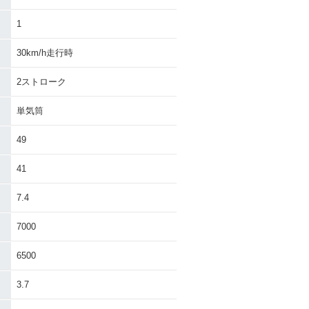
1
30km/h走行時
2ストローク
単気筒
49
41
7.4
7000
6500
3.7