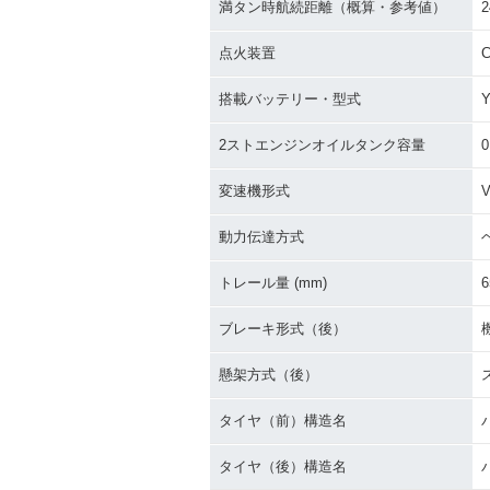
満タン時航続距離（概算・参考値）
2
点火装置
C
搭載バッテリー・型式
Y
2ストエンジンオイルタンク容量
0
変速機形式
動力伝達方式
トレール量 (mm)
6
ブレーキ形式（後）
懸架方式（後）
タイヤ（前）構造名
タイヤ（後）構造名