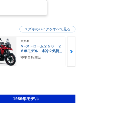
スズキのバイクをすべて見る
スズキ
スズキ
Ｖ−ストローム２５０ ２
Ｖ−ストロー
６年モデル 水冷２気筒
６年モデル 
エンジン ＬＥＤヘッド
エンジン Ｌ
神里自転車店
ＹＥＬＬＯＷ
ライト標準装備
ライト標準装
Ｅ
1989年モデル