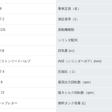
9
乗車定員（名）
7.2
測定基準（1）
131
原動機種類
シリンダ配列
空冷
排気量 (cc)
ピストンリードバルブ
内径（シリンダーボア）(mm)
7.4
圧縮比（:1）
.8
最高出力回転数（rpm）
.72
最大トルク回転数（rpm）
キャブレター
燃料タンク容量 (L)