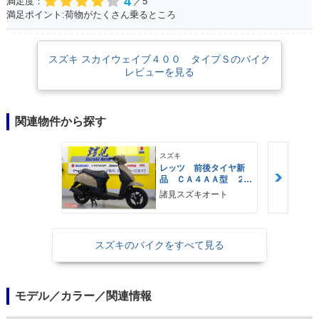
4
満足度：
／5
満足ポイント:荷物がたくさん乗るところ
スズキ スカイウェイブ４００ タイプＳのバイク
レビューを見る
関連物件から探す
スズキ
レッツ 前後タイヤ新
品 ＣＡ４ＡＡ型 ２
０２３モデル
諸見スズキオート
スズキのバイクをすべて見る
モデル／カラー／関連情報