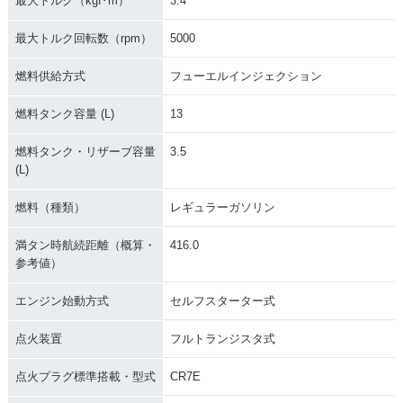
最大トルク（kgf･m）
3.4
最大トルク回転数（rpm）
5000
燃料供給方式
フューエルインジェクション
燃料タンク容量 (L)
13
燃料タンク・リザーブ容量
3.5
(L)
燃料（種類）
レギュラーガソリン
満タン時航続距離（概算・
416.0
参考値）
エンジン始動方式
セルフスターター式
点火装置
フルトランジスタ式
点火プラグ標準搭載・型式
CR7E