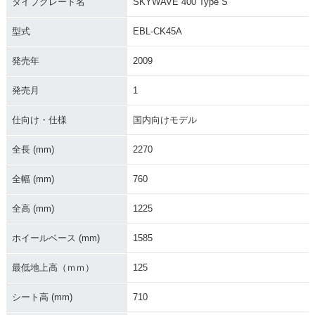
タイプグレード名
SKYWAVE 400 Type S
400 Type S
400 Type S ABS・
400 Type S ABS・
マイナーチェンジ
マイナーチェンジ
型式
EBL-CK45A
発売年
2009
発売月
1
仕向け・仕様
国内向けモデル
2008年 SKYWAVE
2006年 SKYWAVE
2005年 SKYWAVE
400 Type S・カラー
400 Type S・フルモ
400 Type S・カラー
チェンジ
デルチェンジ
チェンジ
全長 (mm)
2270
全幅 (mm)
760
全高 (mm)
1225
ホイールベース (mm)
1585
2004年 SKYWAVE
2003年 SKYWAVE
400 Type S・マイナ
400 Type S・新登場
最低地上高（ｍｍ）
125
ーチェンジ
シート高 (mm)
710