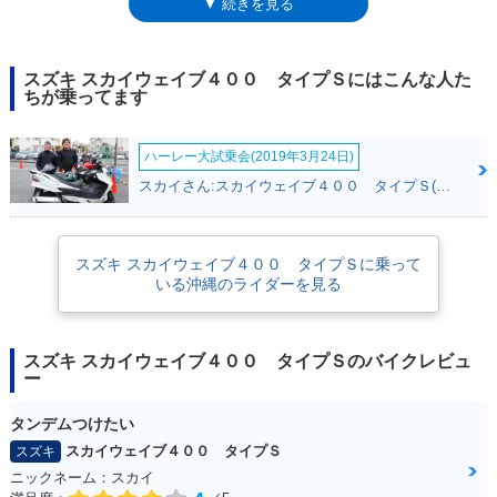
▼ 続きを見る
ククリアとしたモデル。250cc版同様、「まず交換したくなる」パーツを
あらかじめ備えたものだった。スカイウェイブ400は、02年のモデルチェ
ンジでフューエルインジェクションを採用しており、タイプSも、エンジ
ンやフレームなどの基本構成は同様。2006年にフルモデルチェンジを受
スズキ スカイウェイブ４００ タイプＳにはこんな人た
け（タイプSとしては初、スカイウェイブ400としては2回目）、DOHCの
ちが乗ってます
新エンジンを得るとともに、フロントブレーキはダブルディスク化され
た。2009年モデルからは、ABS（アンチロックブレーキシステム）を備
ハーレー大試乗会(2019年3月24日)
えた。2015年モデルまで設定され、平成28年排出ガス規制へ適合するこ
となく、ラインナップから姿を消した。
スカイさん:スカイウェイブ４００ タイプＳ(スズキ)
スズキ スカイウェイブ４００ タイプＳに乗って
いる沖縄のライダーを見る
スズキ スカイウェイブ４００ タイプＳのバイクレビュ
ー
タンデムつけたい
スカイウェイブ４００ タイプＳ
スズキ
ニックネーム：スカイ