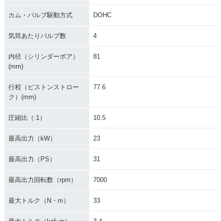
カム・バルブ駆動方式
DOHC
気筒あたりバルブ数
4
内径（シリンダーボア）
81
(mm)
行程（ピストンストロー
77.6
ク）(mm)
圧縮比（:1）
10.5
最高出力（kW）
23
最高出力（PS）
31
最高出力回転数（rpm）
7000
最大トルク（N・m）
33