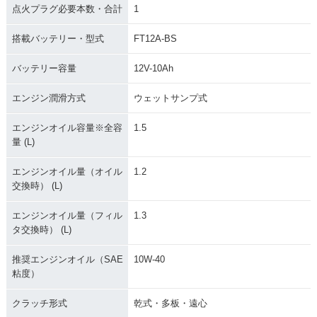
点火プラグ必要本数・合計
1
搭載バッテリー・型式
FT12A-BS
バッテリー容量
12V-10Ah
エンジン潤滑方式
ウェットサンプ式
エンジンオイル容量※全容
1.5
量 (L)
エンジンオイル量（オイル
1.2
交換時） (L)
エンジンオイル量（フィル
1.3
タ交換時） (L)
推奨エンジンオイル（SAE
10W-40
粘度）
クラッチ形式
乾式・多板・遠心