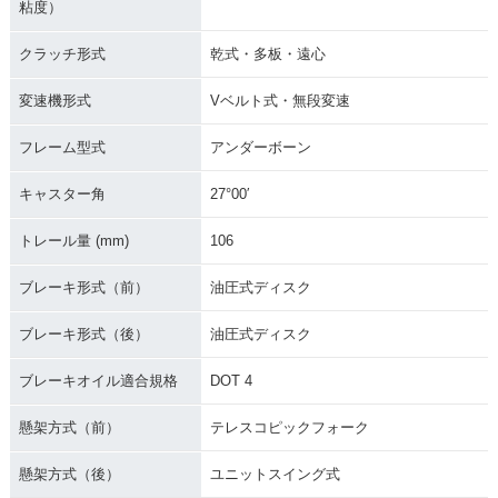
粘度）
クラッチ形式
乾式・多板・遠心
変速機形式
Vベルト式・無段変速
フレーム型式
アンダーボーン
キャスター角
27°00′
トレール量 (mm)
106
ブレーキ形式（前）
油圧式ディスク
ブレーキ形式（後）
油圧式ディスク
ブレーキオイル適合規格
DOT 4
懸架方式（前）
テレスコピックフォーク
懸架方式（後）
ユニットスイング式