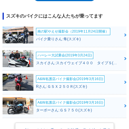
ィ同色のエアロマスクが取り付けられ、シート形状は、ライダーの背もた
れが低くなるなどの変更を受けていた。メッキのバーハンドルなところ
は、「タイプS」と同様ながら、スカイウェイブ250SSでは太い「インチ
スズキのバイクにはこんな人たちが乗ってます
バー」を採用。鍵穴は、キーを近づけるとシャッターが開く（離れると閉
じる）オートシャッタータイプ。2008年のモデルチェンジでエンジンは
南の駅やえせ撮影会（2019年11月24日開催）
DOHCになり、フューエルインジェクションを採用した。2014年モデルま
で設定され、平成28年排出ガス規制に適合することなく、2017年にライ
バイク乗りさん:隼(スズキ)
ンナップ落ちした。
ハーレー大試乗会(2019年3月24日)
スカイさん:スカイウェイブ４００ タイプＳ(スズキ)
A&W名護店バイク撮影会(2019年3月16日)
Rさん:ＧＳＸ２５０Ｒ(スズキ)
A&W名護店バイク撮影会(2019年3月16日)
ターボーさん:ＧＳ７５０(スズキ)