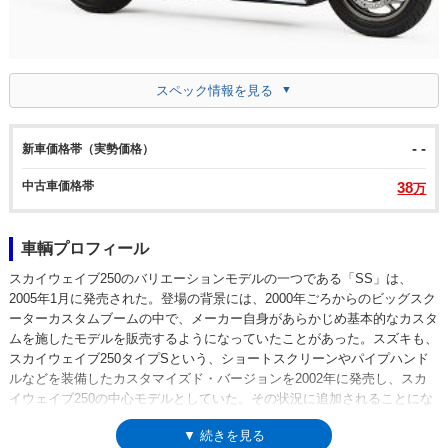
スペック情報を見る
- -
新車価格帯（実勢価格）
中古車価格帯
38
万
車輌プロフィール
スカイウェイブ250のバリエーションモデルの一つである「SS」は、
2005年1月に発売された。登場の背景には、2000年ごろからのビッグスク
ーターカスタムブームの中で、メーカー自身があらかじめ基本的なカスタ
ムを施したモデルを販売するようになっていたことがあった。スズキも、
スカイウェイブ250タイプSという、ショートスクリーンやパイプハンド
ルなどを装備したカスタマイズド・バージョンを2002年に発売し、スカ
イウェイブ250の中心モデルとしていた。その状況に追加されることにな
ったスカイウェイブ250SSは、そのカスタム度合いを、さらに進行させた
▼ 続きを見る
モデル。ウインドスクリーンは短くなるどころか無くなってしまい、ボデ