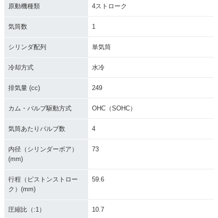
原動機種類
4ストローク
気筒数
1
シリンダ配列
単気筒
冷却方式
水冷
排気量 (cc)
249
カム・バルブ駆動方式
OHC（SOHC）
気筒あたりバルブ数
4
内径（シリンダーボア）
73
(mm)
行程（ピストンストロー
59.6
ク）(mm)
圧縮比（:1）
10.7