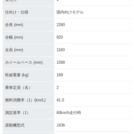
2006年 SKYWAVE
2005年 SKYWAVE
2005年 SKYWAVE
250SS 限定車・特
250SS・追加
250SS・新登場
別・限定仕様
仕向け・仕様
国内向けモデル
全長 (mm)
2260
全幅 (mm)
820
全高 (mm)
1160
ホイールベース (mm)
1590
乾燥重量 (kg)
169
乗車定員（名）
2
燃料消費率（1）(km/L)
41.0
測定基準（1）
60km/h走行時
原動機型式
J436