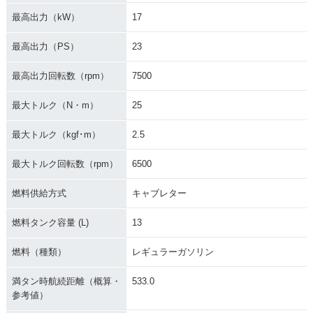
最高出力（kW）
17
最高出力（PS）
23
最高出力回転数（rpm）
7500
最大トルク（N・m）
25
最大トルク（kgf･m）
2.5
最大トルク回転数（rpm）
6500
燃料供給方式
キャブレター
燃料タンク容量 (L)
13
燃料（種類）
レギュラーガソリン
満タン時航続距離（概算・
533.0
参考値）