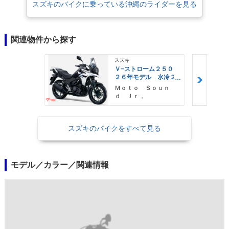
スズキのバイクに乗っている沖縄のライダーを見る
関連物件から探す
スズキ
Ｖ−ストローム２５０
２６年モデル 水冷２
気筒エンジン ＬＥＤ
Ｍｏｔｏ Ｓｏｕｎ
ヘッドライト標準装備
ｄ Ｊｒ，
スズキのバイクをすべて見る
モデル／カラー／関連情報