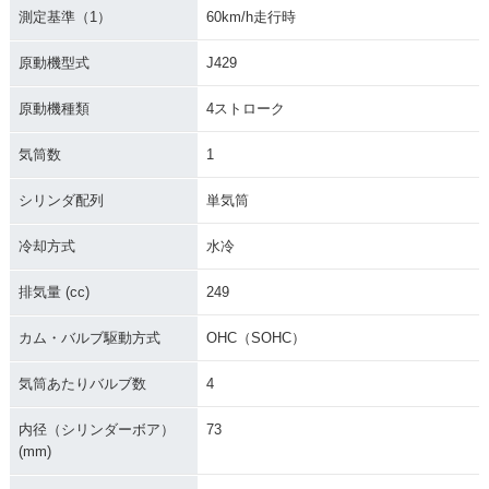
測定基準（1）
60km/h走行時
原動機型式
J429
原動機種類
4ストローク
気筒数
1
シリンダ配列
単気筒
冷却方式
水冷
排気量 (cc)
249
カム・バルブ駆動方式
OHC（SOHC）
気筒あたりバルブ数
4
内径（シリンダーボア）
73
(mm)