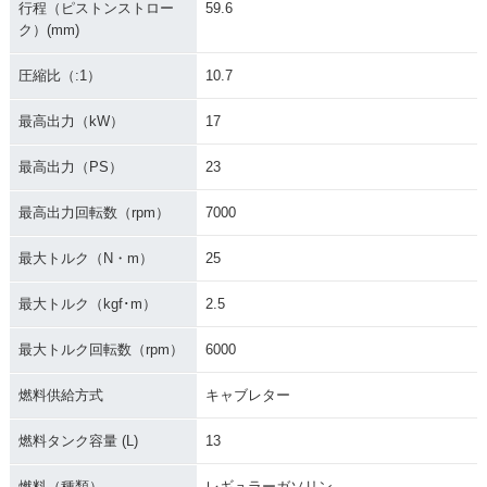
行程（ピストンストロー
59.6
ク）(mm)
圧縮比（:1）
10.7
最高出力（kW）
17
最高出力（PS）
23
最高出力回転数（rpm）
7000
最大トルク（N・m）
25
最大トルク（kgf･m）
2.5
最大トルク回転数（rpm）
6000
燃料供給方式
キャブレター
燃料タンク容量 (L)
13
燃料（種類）
レギュラーガソリン