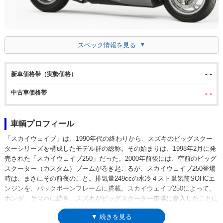
スペック情報を見る
- -
新車価格帯（実勢価格）
中古車価格帯
- -
車輌プロフィール
「スカイウェイブ」は、1990年代の終わりから、スズキのビッグスクー
ターシリーズを構成したモデル群の総称。その始まりは、1998年2月に発
売された「スカイウェイブ250」だった。2000年前後には、空前のビッグ
スクーター（カスタム）ブームが巻き起こるが、スカイウェイブ250登場
時は、まさにその前夜のこと。排気量249ccの水冷４スト単気筒SOHCエ
ンジンを、バックボーンフレームに搭載。スカイウェイブ250によって、
ホンダ、ヤマハに続き、スズキがビッグスクーター市場に参入したことに
なった。スカイウェイブ250のカスタマイズドモデルとして2001年に発売
▼ 続きを見る
されたスカイウェイブ250タイプSは、一時期カワサキへとOEM供給さ