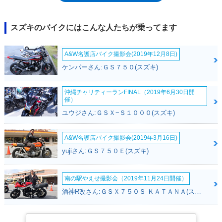
れ、カワサキ・エプシロン250としても販売された。スカイウェイブ250
は、幾度かのモデルチェンジを受け、前述のタイプSをはじめとしたバリ
エーションモデルを展開しながら生産が続けられた。単に「スカイウェイ
スズキのバイクにはこんな人たちが乗ってます
ブ250」という名称のモデルは、2006年にインジェクション化されたのち
姿を消したが、タイプSやSSなどがラインナップされ続け、最終的には平
A&W名護店バイク撮影会(2019年12月8日)
成28年排出ガス規制への適合が必要になる前の2017年まで販売されてい
た。
ケンパーさん:ＧＳ７５０(スズキ)
沖縄チャリティーランFINAL（2019年6月30日開
催）
ユウジさん:ＧＳＸ−Ｓ１０００(スズキ)
A&W名護店バイク撮影会(2019年3月16日)
yujiさん:ＧＳ７５０Ｅ(スズキ)
南の駅やえせ撮影会（2019年11月24日開催）
酒神R改さん:ＧＳＸ７５０Ｓ ＫＡＴＡＮＡ(スズキ)