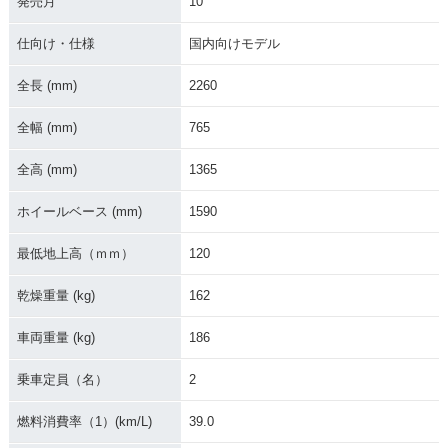
発売月
10
2000年 SKYWAVE
1999年 SKYWAVE
2000年 SKYWAVE
250・マイナーチェ
250
250 80周年記念モデ
ンジ
ル・特別・限定仕様
仕向け・仕様
国内向けモデル
全長 (mm)
2260
全幅 (mm)
765
全高 (mm)
1365
1998年 SKYWAVE
1998年 SKYWAVE
250 TypeⅡ・新登場
250 TypeⅠ・新登場
ホイールベース (mm)
1590
最低地上高（ｍｍ）
120
乾燥重量 (kg)
162
車両重量 (kg)
186
乗車定員（名）
2
燃料消費率（1）(km/L)
39.0