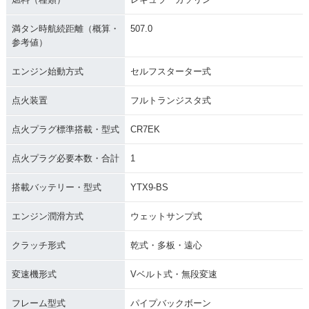
満タン時航続距離（概算・
507.0
参考値）
エンジン始動方式
セルフスターター式
点火装置
フルトランジスタ式
点火プラグ標準搭載・型式
CR7EK
点火プラグ必要本数・合計
1
搭載バッテリー・型式
YTX9-BS
エンジン潤滑方式
ウェットサンプ式
クラッチ形式
乾式・多板・遠心
変速機形式
Vベルト式・無段変速
フレーム型式
パイプバックボーン