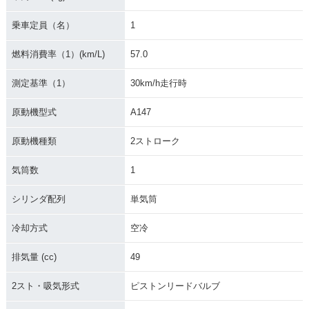
乗車定員（名）
1
燃料消費率（1）(km/L)
57.0
測定基準（1）
30km/h走行時
原動機型式
A147
原動機種類
2ストローク
気筒数
1
シリンダ配列
単気筒
冷却方式
空冷
排気量 (cc)
49
2スト・吸気形式
ピストンリードバルブ