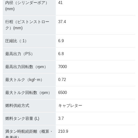
内径（シリンダーボア）
41
(mm)
行程（ピストンストロー
37.4
ク）(mm)
圧縮比（:1）
6.9
最高出力（PS）
6.8
最高出力回転数（rpm）
7000
最大トルク（kgf･m）
0.72
最大トルク回転数（rpm）
6500
燃料供給方式
キャブレター
燃料タンク容量 (L)
3.7
満タン時航続距離（概算・
210.9
参考値）