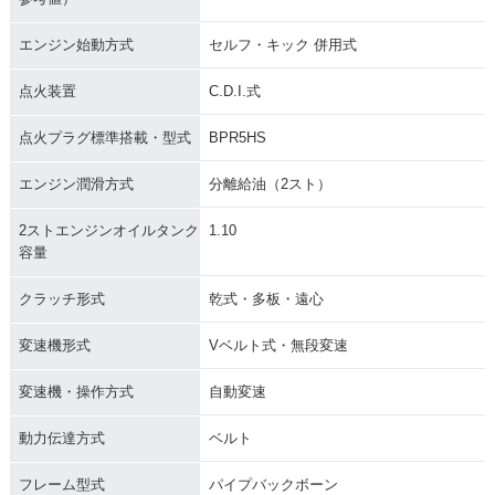
エンジン始動方式
セルフ・キック 併用式
点火装置
C.D.I.式
点火プラグ標準搭載・型式
BPR5HS
エンジン潤滑方式
分離給油（2スト）
2ストエンジンオイルタンク
1.10
容量
クラッチ形式
乾式・多板・遠心
変速機形式
Vベルト式・無段変速
変速機・操作方式
自動変速
動力伝達方式
ベルト
フレーム型式
パイプバックボーン