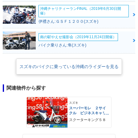
沖縄チャリティーランFINAL（2019年6月30日開
催）
伊禮さん:ＧＳＦ１２００(スズキ)
南の駅やえせ撮影会（2019年11月24日開催）
バイク乗りさん:隼(スズキ)
スズキのバイクに乗っている沖縄のライダーを見る
関連物件から探す
スズキ
スーパーモレ ２サイ
クル ビジネスキャリ
ア スクリーン付き
スクーターキング５８
ノーマル