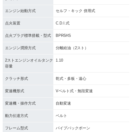
エンジン始動方式
セルフ・キック 併用式
点火装置
C.D.I.式
点火プラグ標準搭載・型式
BPR5HS
エンジン潤滑方式
分離給油（2スト）
2ストエンジンオイルタンク
1.10
容量
クラッチ形式
乾式・多板・遠心
変速機形式
Vベルト式・無段変速
変速機・操作方式
自動変速
動力伝達方式
ベルト
フレーム型式
パイプバックボーン