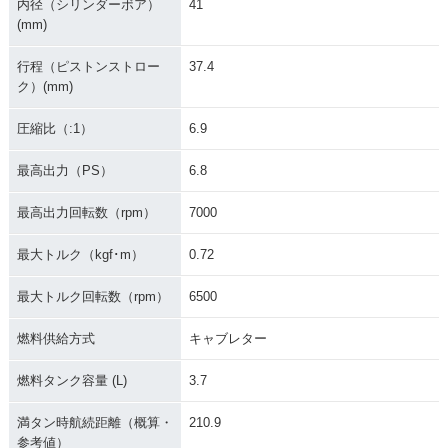
内径（シリンダーボア）
41
(mm)
行程（ピストンストロー
37.4
ク）(mm)
圧縮比（:1）
6.9
最高出力（PS）
6.8
最高出力回転数（rpm）
7000
最大トルク（kgf･m）
0.72
最大トルク回転数（rpm）
6500
燃料供給方式
キャブレター
燃料タンク容量 (L)
3.7
満タン時航続距離（概算・
210.9
参考値）