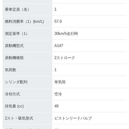
乗車定員（名）
1
燃料消費率（1）(km/L)
57.0
測定基準（1）
30km/h走行時
原動機型式
A147
原動機種類
2ストローク
気筒数
1
シリンダ配列
単気筒
冷却方式
空冷
排気量 (cc)
49
2スト・吸気形式
ピストンリードバルブ