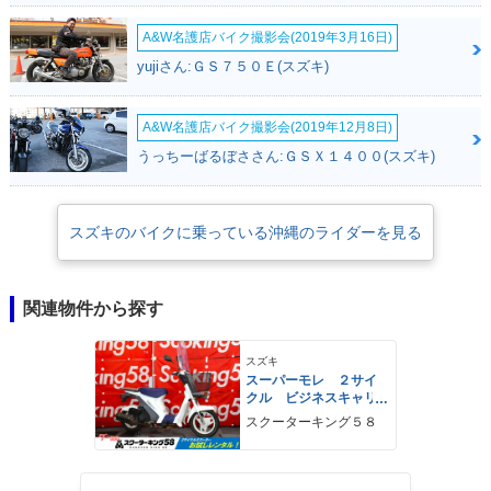
A&W名護店バイク撮影会(2019年3月16日)
yujiさん:ＧＳ７５０Ｅ(スズキ)
A&W名護店バイク撮影会(2019年12月8日)
うっちーばるぼささん:ＧＳＸ１４００(スズキ)
スズキのバイクに乗っている沖縄のライダーを見る
関連物件から探す
スズキ
スーパーモレ ２サイ
クル ビジネスキャリ
ア スクリーン付き
スクーターキング５８
ノーマル