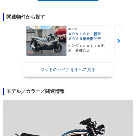
ーダーメイドのカスタムバイクのように、ベースを共有しながら、様々な
スタイルを生み出していた。なお、ミックス犬（雑種犬）を意味する
「MUTT」をブランドネームに用いたのは、ざまざまなメーカーからパー
関連物件から探す
ツを調達して、高価になりすぎないようにする、という方針から。
ホンダ
ＡＤＶ１６０ 新車
２０２６年最新モデ
ル パールスモーキー
ホンダｓｐｏｒｔｓ池
グレー スマートキ
原 新都心店
ー ２９Ｌメットイ
ン ＵＳＢ Ｔｙｐｅ
−Ｃ装備
マットのバイクをすべて見る
モデル／カラー／関連情報