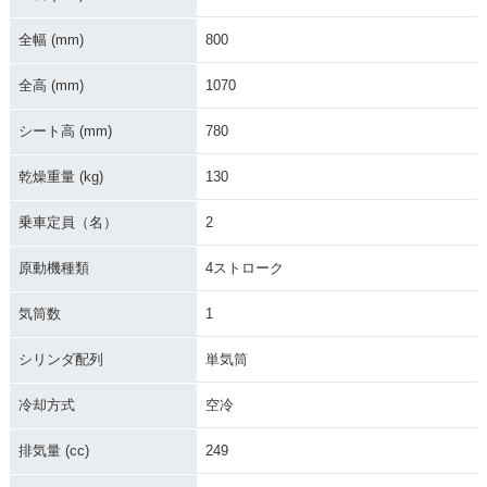
全幅 (mm)
800
全高 (mm)
1070
シート高 (mm)
780
乾燥重量 (kg)
130
乗車定員（名）
2
原動機種類
4ストローク
気筒数
1
シリンダ配列
単気筒
冷却方式
空冷
排気量 (cc)
249