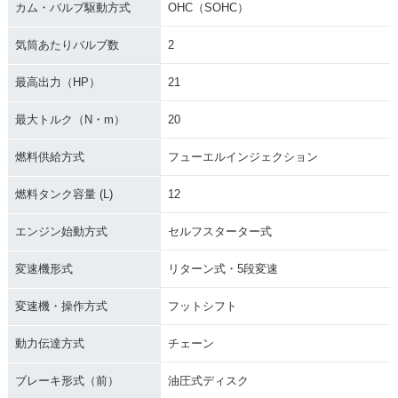
カム・バルブ駆動方式
OHC（SOHC）
気筒あたりバルブ数
2
最高出力（HP）
21
最大トルク（N・m）
20
燃料供給方式
フューエルインジェクション
燃料タンク容量 (L)
12
エンジン始動方式
セルフスターター式
変速機形式
リターン式・5段変速
変速機・操作方式
フットシフト
動力伝達方式
チェーン
ブレーキ形式（前）
油圧式ディスク