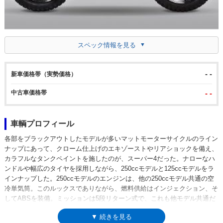
スペック情報を見る
- -
新車価格帯（実勢価格）
中古車価格帯
- -
車輌プロフィール
各部をブラックアウトしたモデルが多いマットモーターサイクルのライン
ナップにあって、クローム仕上げのエキゾーストやリアショックを備え、
カラフルなタンクペイントを施したのが、スーパー4だった。ナローなハ
ンドルや幅広のタイヤを採用しながら、250ccモデルと125ccモデルをラ
インナップした。250ccモデルのエンジンは、他の250ccモデル共通の空
冷単気筒。このルックスでありながら、燃料供給はインジェクション、そ
してABSを装備。ミッションは5段リターン式で、これも他モデル共通だ
った。MUTT MOTORCYCLES（マットモーターサイクルズ）は、英国の
▼ 続きを見る
カスタムビルダーによって立ち上げられたバイクメーカー。そのため、オ