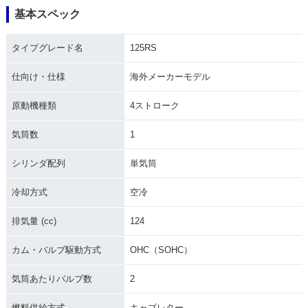
基本スペック
タイプグレード名
125RS
仕向け・仕様
海外メーカーモデル
原動機種類
4ストローク
気筒数
1
シリンダ配列
単気筒
冷却方式
空冷
排気量 (cc)
124
カム・バルブ駆動方式
OHC（SOHC）
気筒あたりバルブ数
2
燃料供給方式
キャブレター