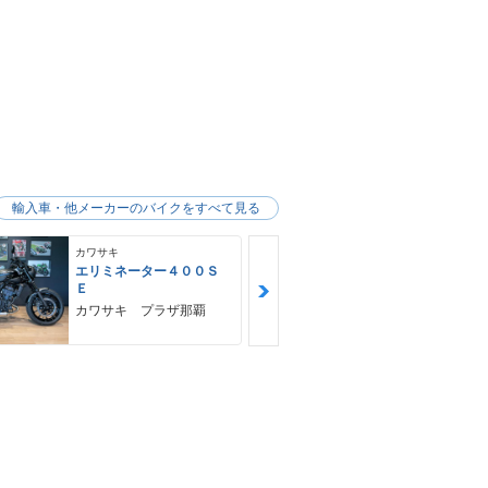
輸入車・他メーカーのバイクをすべて見る
カワサキ
カワサキ
エリミネーター４００Ｓ
Ｎｉｎｊａ 
Ｅ
ＳＥ
カワサキ プラザ那覇
ゴヤオート 