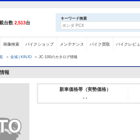
キーワード検索
載台数
2,513
台
画像検索
バイクショップ
メンテナンス
バイク買取
バイクレビ
一覧
＞
金城 | KINJO
＞
JC-100のカタログ情報
グ情報
新車価格帯（実勢価格）
- -