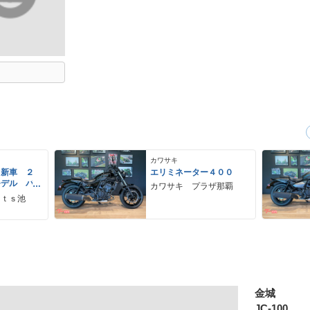
カワサキ
 新車 ２
エリミネーター４００
モデル パ
カワサキ プラザ那覇
ーグレー
ｒｔｓ池
 ２９Ｌ
ＵＳＢ Ｔ
金城
JC-100