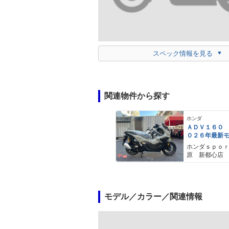
スペック情報を見る
関連物件から探す
ホンダ
ＡＤＶ１６０
０２６年最新
ールスモーキ
ホンダｓｐｏ
スマートキー
原 新都心店
メットイン 
ｙｐｅ−Ｃ装備
モデル／カラー／関連情報