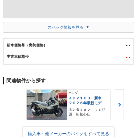
スペック情報を見る
- -
新車価格帯（実勢価格）
中古車価格帯
- -
関連物件から探す
ホンダ
ＡＤＶ１６０ 新車
２０２６年最新モデ
ル パールスモーキー
ホンダｓｐｏｒｔｓ池
グレー スマートキ
原 新都心店
ー ２９Ｌメットイ
ン ＵＳＢ Ｔｙｐｅ
−Ｃ装備
輸入車・他メーカーのバイクをすべて見る