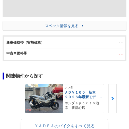
スペック情報を見る
- -
新車価格帯（実勢価格）
中古車価格帯
- -
関連物件から探す
ホンダ
ＡＤＶ１６０ 新車
２０２６年最新モデ
ル パールスモーキー
ホンダｓｐｏｒｔｓ池
グレー スマートキ
原 新都心店
ー ２９Ｌメットイ
ン ＵＳＢ Ｔｙｐｅ
−Ｃ装備
ＹＡＤＥＡのバイクをすべて見る