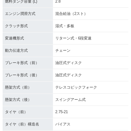
燃料タンク容量 (L)
2.8
エンジン潤滑方式
混合給油（2スト）
クラッチ形式
湿式・多板
変速機形式
リターン式・6段変速
動力伝達方式
チェーン
ブレーキ形式（前）
油圧式ディスク
ブレーキ形式（後）
油圧式ディスク
懸架方式（前）
テレスコピックフォーク
懸架方式（後）
スイングアーム式
タイヤ（前）
2.75-21
タイヤ（前）構造名
バイアス