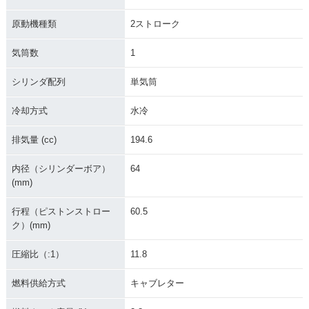
原動機種類
2ストローク
気筒数
1
シリンダ配列
単気筒
冷却方式
水冷
排気量 (cc)
194.6
内径（シリンダーボア）
64
(mm)
行程（ピストンストロー
60.5
ク）(mm)
圧縮比（:1）
11.8
燃料供給方式
キャブレター