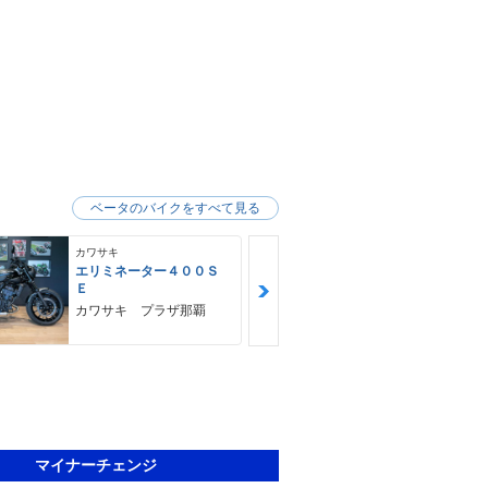
ベータのバイクをすべて見る
カワサキ
カワサキ
エリミネーター４００Ｓ
Ｎｉｎｊａ 
Ｅ
ＳＥ
カワサキ プラザ那覇
ゴヤオート 
マイナーチェンジ