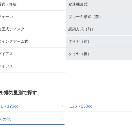
湿式・多板
変速機形式
チェーン
ブレーキ形式（前）
油圧式ディスク
懸架方式（前）
スイングアーム式
タイヤ（前）
バイアス
タイヤ（後）
バイアス
グを排気量別で探す
51～125cc
126～250cc
その他