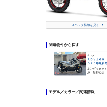
スペック情報を見る
関連物件から探す
ホンダ
ＡＤＶ１６０
０２６年最新
ールスモーキ
ホンダｓｐｏ
スマートキー
原 新都心店
メットイン 
ｙｐｅ−Ｃ装備
モデル／カラー／関連情報