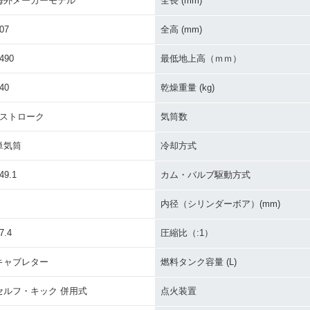
海外メーカーモデル
全長 (mm)
07
全高 (mm)
490
最低地上高（ｍｍ）
40
乾燥重量 (kg)
4ストローク
気筒数
単気筒
冷却方式
49.1
カム・バルブ駆動方式
内径（シリンダーボア）(mm)
7.4
圧縮比（:1）
キャブレター
燃料タンク容量 (L)
セルフ・キック 併用式
点火装置