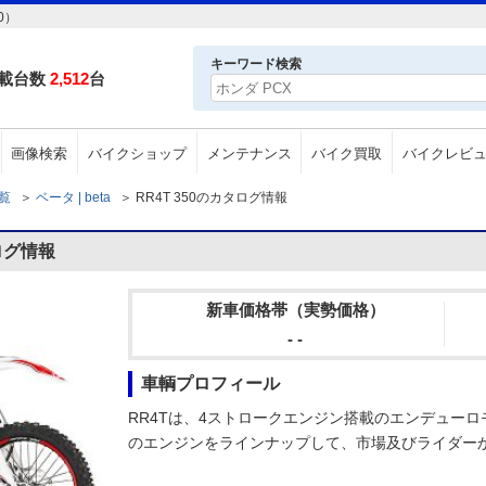
0）
キーワード検索
載台数
2,512
台
画像検索
バイクショップ
メンテナンス
バイク買取
バイクレビ
一覧
＞
ベータ | beta
＞
RR4T 350のカタログ情報
タログ情報
新車価格帯（実勢価格）
- -
車輌プロフィール
RR4Tは、4ストロークエンジン搭載のエンデュー
のエンジンをラインナップして、市場及びライダー