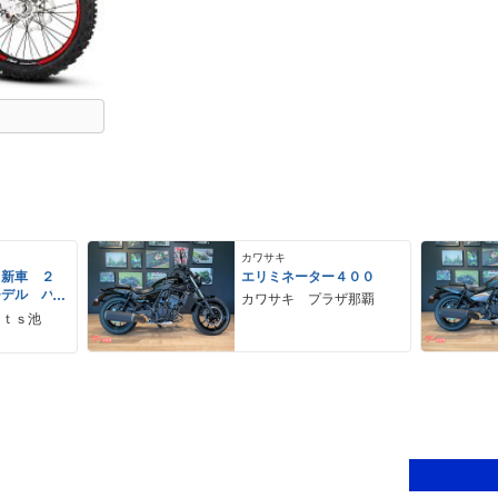
カワサキ
 新車 ２
エリミネーター４００
モデル パ
カワサキ プラザ那覇
ーグレー
ｒｔｓ池
 ２９Ｌ
ＵＳＢ Ｔ