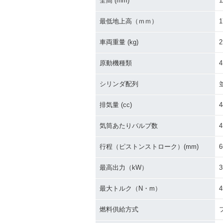
全高 (mm)
1
最低地上高（ｍｍ）
1
車両重量 (kg)
2
原動機種類
シリンダ配列
排気量 (cc)
4
気筒あたりバルブ数
4
行程（ピストンストローク）(mm)
6
最高出力（kW）
3
最大トルク（N・m）
4
燃料供給方式