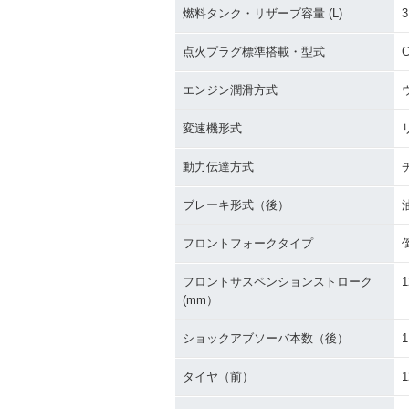
燃料タンク・リザーブ容量 (L)
3
点火プラグ標準搭載・型式
エンジン潤滑方式
変速機形式
動力伝達方式
ブレーキ形式（後）
フロントフォークタイプ
フロントサスペンションストローク
1
(mm）
ショックアブソーバ本数（後）
1
タイヤ（前）
1