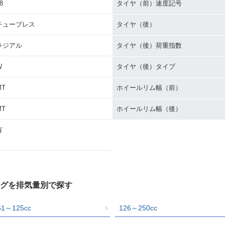
8
タイヤ（前）速度記号
チューブレス
タイヤ（後）
ラジアル
タイヤ（後）荷重指数
W
タイヤ（後）タイプ
MT
ホイールリム幅（前）
MT
ホイールリム幅（後）
有
タログを排気量別で探す
51～125cc
126～250cc