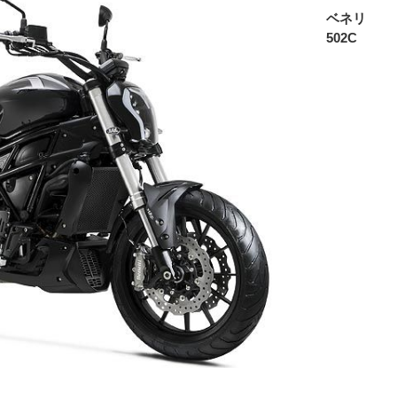
ベネリ
502C