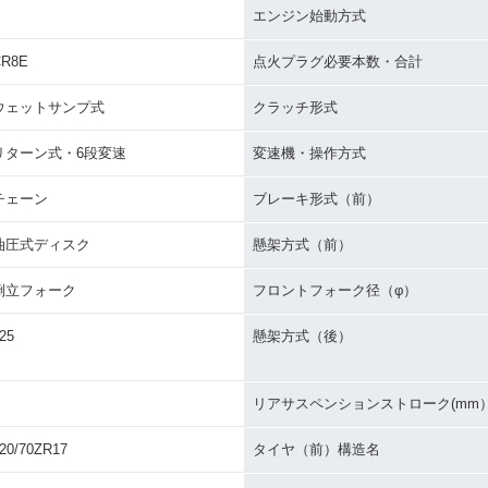
エンジン始動方式
CR8E
点火プラグ必要本数・合計
ウェットサンプ式
クラッチ形式
リターン式・6段変速
変速機・操作方式
チェーン
ブレーキ形式（前）
油圧式ディスク
懸架方式（前）
倒立フォーク
フロントフォーク径（φ）
25
懸架方式（後）
リアサスペンションストローク(mm
20/70ZR17
タイヤ（前）構造名