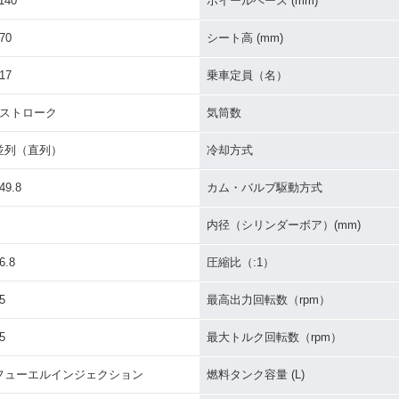
140
ホイールベース (mm)
70
シート高 (mm)
17
乗車定員（名）
4ストローク
気筒数
並列（直列）
冷却方式
49.8
カム・バルブ駆動方式
内径（シリンダーボア）(mm)
6.8
圧縮比（:1）
5
最高出力回転数（rpm）
5
最大トルク回転数（rpm）
フューエルインジェクション
燃料タンク容量 (L)