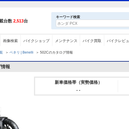
）
キーワード検索
載台数
2,513
台
画像検索
バイクショップ
メンテナンス
バイク買取
バイクレビ
一覧
＞
ベネリ | Benelli
＞
502Cのカタログ情報
グ情報
新車価格帯（実勢価格）
- -