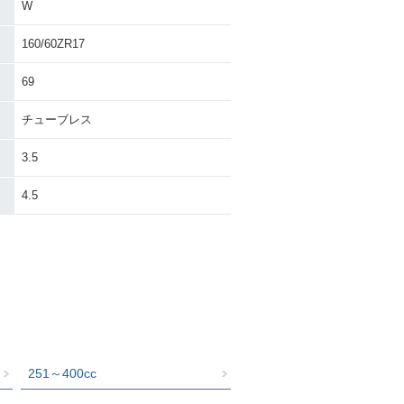
W
160/60ZR17
69
チューブレス
3.5
4.5
251～400cc