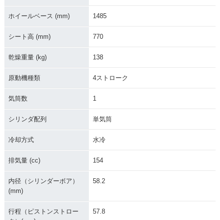
ホイールベース (mm)
1485
シート高 (mm)
770
乾燥重量 (kg)
138
原動機種類
4ストローク
気筒数
1
シリンダ配列
単気筒
冷却方式
水冷
排気量 (cc)
154
内径（シリンダーボア）
58.2
(mm)
行程（ピストンストロー
57.8