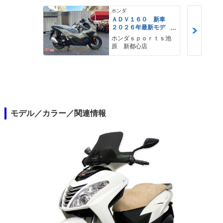
ホンダ
ＡＤＶ１６０ 新車
２０２６年最新モデ
ル パールスモーキー
ホンダｓｐｏｒｔｓ池
グレー スマートキ
原 新都心店
ー ２９Ｌメットイ
ン ＵＳＢ Ｔｙｐｅ
−Ｃ装備
モデル／カラー／関連情報