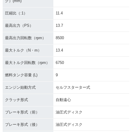
ク）(mm)
圧縮比（:1）
11.4
最高出力（PS）
13.7
最高出力回転数（rpm）
8500
最大トルク（N・m）
13.4
最大トルク回転数（rpm）
6750
燃料タンク容量 (L)
9
エンジン始動方式
セルフスターター式
クラッチ形式
自動遠心
ブレーキ形式（前）
油圧式ディスク
ブレーキ形式（後）
油圧式ディスク