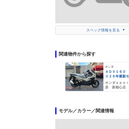
スペック情報を見る
関連物件から探す
ホンダ
ＡＤＶ１６０
０２６年最新
ールスモーキ
ホンダｓｐｏ
スマートキー
原 新都心店
メットイン 
ｙｐｅ−Ｃ装備
モデル／カラー／関連情報