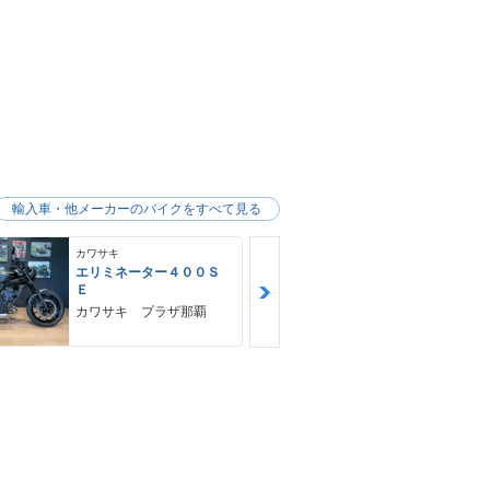
輸入車・他メーカーのバイクをすべて見る
カワサキ
カワサキ
エリミネーター４００Ｓ
Ｎｉｎｊａ 
Ｅ
ＳＥ
カワサキ プラザ那覇
ゴヤオート 