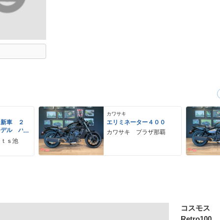
カワサキ
 新車 ２
エリミネーター４００
モデル パ
カワサキ プラザ那覇
ーグレー
ｒｔｓ池
 ２９Ｌ
ＵＳＢ Ｔ
コスモス
Retro100