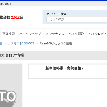
ro100）
キーワード検索
載台数
2,512
台
画像検索
バイクショップ
メンテナンス
バイク買取
バイクレビ
一覧
＞
コスモス | COSMOS
＞
Retro100のカタログ情報
0のカタログ情報
新車価格帯（実勢価格）
- -