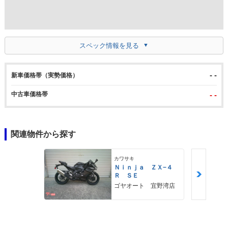
スペック情報を見る
- -
新車価格帯（実勢価格）
中古車価格帯
- -
関連物件から探す
カワサキ
Ｎｉｎｊａ ＺＸ−４
Ｒ ＳＥ
ゴヤオート 宜野湾店