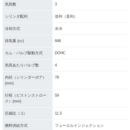
気筒数
3
シリンダ配列
並列（直列）
冷却方式
水冷
排気量 (cc)
846
カム・バルブ駆動方式
DOHC
気筒あたりバルブ数
4
内径（シリンダーボア）
78
(mm)
行程（ピストンストロー
59
ク）(mm)
圧縮比（:1）
11.5
燃料供給方式
フューエルインジェクション