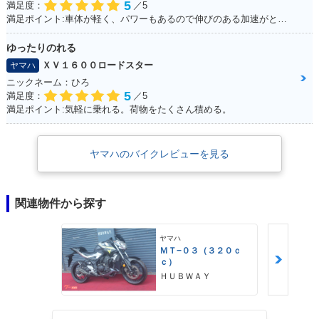
5
満足度：
／5
満足ポイント:車体が軽く、パワーもあるので伸びのある加速がとてもいいです。 高速道路も走りましたが、とても楽しめました。 また三気筒エンジンがとても気持ちよく、 国産車で三気筒エンジンはとても貴重だと感じた１台です。
ゆったりのれる
ＸＶ１６００ロードスター
ヤマハ
ニックネーム：ひろ
5
満足度：
／5
満足ポイント:気軽に乗れる。荷物をたくさん積める。
ヤマハのバイクレビューを見る
関連物件から探す
ヤマハ
ＭＴ−０３（３２０ｃ
ｃ）
ＨＵＢＷＡＹ