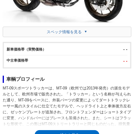
スペック情報を見る
- -
新車価格帯（実勢価格）
中古車価格帯
- -
車輌プロフィール
MT-09スポーツトラッカーは、MT-09（欧州では2013年発売）の派生モデ
ルとして、欧州市場で販売された。「トラッカー」という名称が与えられ
た通り、MT-09をベースに、外装パーツの変更によってダートトラックレ
ーサー風のスタイルに仕立てたモデルで、ヘッドライト上と車体後方左右
に、ゼッケンプレートが追加され、フロントフェンダーはショートタイプ
に変更、ハンドルバーにはブレースも装備された。また、シートはフラッ
トな形状で、この形はMT-09ストリートラリーと同じものだった。排気量
846ccの並列3気筒エンジンはじめ、基本構成はMT-09と同じ。※日本未発