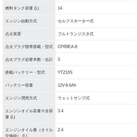
燃料タンク容量 (L)
14
エンジン始動方式
セルフスターター式
点火装置
フルトランジスタ式
点火プラグ標準搭載・型式
CPR9EA-9
点火プラグ必要本数・合計
3
搭載バッテリー・型式
YTZ10S
バッテリー容量
12V-8.6Ah
エンジン潤滑方式
ウェットサンプ式
エンジンオイル容量※全容
3.4
量 (L)
エンジンオイル量（オイル
2.4
交換時） (L)