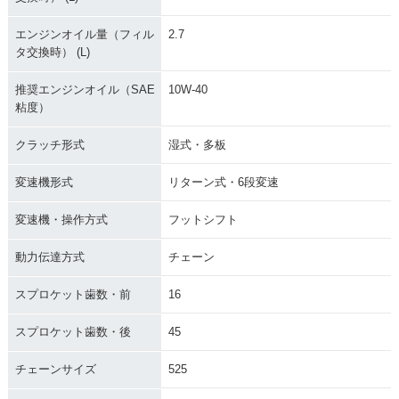
エンジンオイル量（フィル
2.7
タ交換時） (L)
推奨エンジンオイル（SAE
10W-40
粘度）
クラッチ形式
湿式・多板
変速機形式
リターン式・6段変速
変速機・操作方式
フットシフト
動力伝達方式
チェーン
スプロケット歯数・前
16
スプロケット歯数・後
45
チェーンサイズ
525