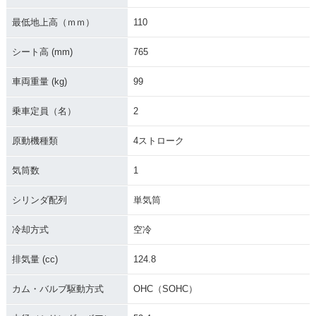
最低地上高（ｍｍ）
110
シート高 (mm)
765
車両重量 (kg)
99
乗車定員（名）
2
原動機種類
4ストローク
気筒数
1
シリンダ配列
単気筒
冷却方式
空冷
排気量 (cc)
124.8
カム・バルブ駆動方式
OHC（SOHC）