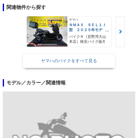
関連物件から探す
ヤマハ
ＮＭＡＸ ＳＥＬ１Ｊ
型 ２０２５年モデ
ル ＡＢＳ キーレ
バイクＲ（宜野湾大山
ス リアキャリア リ
本店）格安バイク販売
アＢＯＸ
ヤマハのバイクをすべて見る
モデル／カラー／関連情報