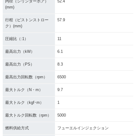
内径（シリンダーボア）
52.4
(mm)
行程（ピストンストロー
57.9
ク）(mm)
圧縮比（:1）
11
最高出力（kW）
6.1
最高出力（PS）
8.3
最高出力回転数（rpm）
6500
最大トルク（N・m）
9.7
最大トルク（kgf･m）
1
最大トルク回転数（rpm）
5000
燃料供給方式
フューエルインジェクション