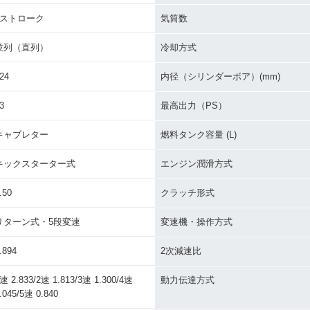
2ストローク
気筒数
並列（直列）
冷却方式
24
内径（シリンダーボア）(mm)
3
最高出力（PS）
キャブレター
燃料タンク容量 (L)
キックスターター式
エンジン潤滑方式
.50
クラッチ形式
リターン式・5段変速
変速機・操作方式
.894
2次減速比
速 2.833/2速 1.813/3速 1.300/4速
動力伝達方式
.045/5速 0.840