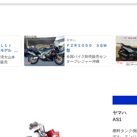
ヤマハ
ＥＬ１Ｊ
ＦＺＲ１０００ ３ＧＭ
年モデル
型
レス リア
全国バイク卸売販売セン
野湾大山本
アＢＯＸ
タープレジャー沖縄
ク販売
ヤマハ
AS1
燃料タンク側
デル。エンジ