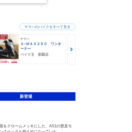
ヤマハのバイクをすべて見る
ヤマハ
ヤマハ
Ｘ−ＭＡＸ２５０ ワンオ
ＭＴ−０３（
ーナー
ＨＵＢＷＡＹ
バイク王 那覇店
新登場
面をクロームメッキにした、AS1の普及モ
ンスペックも抑えめになっていた。