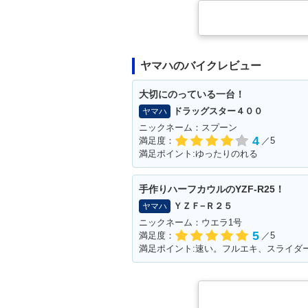
ヤマハのバイクレビュー
大切にのっている一台！
ドラッグスター４００
ヤマハ
ニックネーム：スプーン
4
満足度：
／5
満足ポイント:ゆったりのれる
手作りハーフカウルのYZF-R25！
ＹＺＦ−Ｒ２５
ヤマハ
ニックネーム：ウエラ1号
5
満足度：
／5
満足ポイント:速い。フルエキ、スライダ