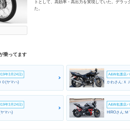
トとして、高効率・高出力を実現していた。デラック
た。
が乗ってます
19年3月24日)
A&W名護店バ
０(ヤマハ)
かわさん:Ｘ
19年3月24日)
A&W名護店バ
(ヤマハ)
HIROさん: