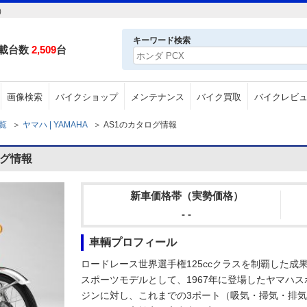
）
キーワード検索
載台数
2,509
台
画像検索
バイクショップ
メンテナンス
バイク買取
バイクレビ
一覧
＞
ヤマハ | YAMAHA
＞
AS1のカタログ情報
ログ情報
新車価格帯（実勢価格）
- -
車輌プロフィール
ロードレース世界選手権125ccクラスを制覇した
スポーツモデルとして、1967年に登場したヤマハスポ
ジンに対し、これまでの3ポート（吸気・掃気・排気