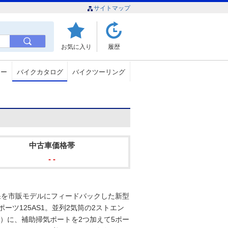
サイトマップ
お気に入り
履歴
ュー
バイクカタログ
バイクツーリング
中古車価格帯
- -
成果を市販モデルにフィードバックした新型
ーツ125AS1。並列2気筒の2ストエン
）に、補助掃気ポートを2つ加えて5ポー