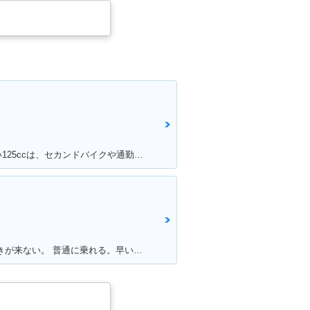
満足ポイント:維持費が圧倒的に安い125ccは、セカンドバイクや通勤用としてオススメ。125ccスクーターの中でも、シグナスXの走行性能は力強く、普段の街乗りでは、力不足を感じる事はあまりない。 メットインも半ヘル2つなら余裕で入るので、収納性も抜群。
満足ポイント:初ヤマハ。 外観に飽きが来ない。 普通に乗れる。早いけど安全運転。 SSから離れられない。 以外と疲れない。 特に不満なし。みんな見る。 自分にはちょうどいい。YAMAHA。