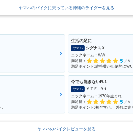
ヤマハのバイクに乗っている沖縄のライダーを見る
生活の足に
シグナスＸ
ヤマハ
ニックネーム：WW
5
満足度：
／5
今でも飽きないR-1
ＹＺＦ−Ｒ１
ヤマハ
ニックネーム：1970年生まれ
5
満足度：
／5
ー。
ヤマハのバイクレビューを見る