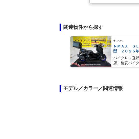
関連物件から探す
ヤマハ
ＮＭＡＸ Ｓ
型 ２０２５
ＡＢＳ キー
バイクＲ（宜
キャリア リ
店）格安バイ
モデル／カラー／関連情報