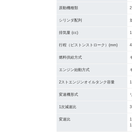
原動機種類
シリンダ配列
排気量 (cc)
1
行程（ピストンストローク）(mm)
4
燃料供給方式
エンジン始動方式
2ストエンジンオイルタンク容量
1
変速機形式
1次減速比
3
変速比
1
1