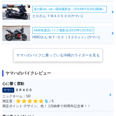
道の駅ゆいゆい国頭撮影会（2019年5月26日開催）
ヒロさん:ＴＭＡＸ５３０(ヤマハ)
A&W名護店バイク撮影会(2019年1月19日)
HIROさん:ＭＴ−０３（３２０ｃｃ）(ヤマハ)
ヤマハのバイクに乗っている沖縄のライダーを見る
ヤマハのバイクレビュー
心に響く震動
ＳＲ４００
ヤマハ
ニックネーム：SR
5
満足度：
／5
満足ポイント:デザイン。色！ 1月納車で40周年記念車！！