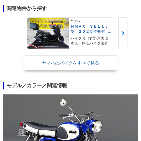
関連物件から探す
ヤマハ
ＮＭＡＸ ＳＥＬ１Ｊ
型 ２０２５年モデ
ル ＡＢＳ キーレ
バイクＲ（宜野湾大山
ス リアキャリア リ
本店）格安バイク販売
アＢＯＸ
ヤマハのバイクをすべて見る
モデル／カラー／関連情報