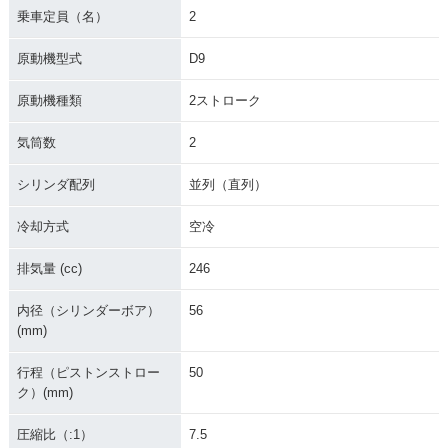
乗車定員（名）
2
原動機型式
D9
原動機種類
2ストローク
気筒数
2
シリンダ配列
並列（直列）
冷却方式
空冷
排気量 (cc)
246
内径（シリンダーボア）
56
(mm)
行程（ピストンストロー
50
ク）(mm)
圧縮比（:1）
7.5