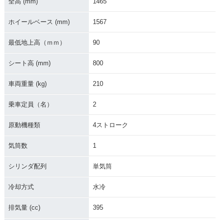
全高 (mm)
1465
MOMO DESIGN
MOMO DESIGN
ホイールベース (mm)
1567
最低地上高（ｍｍ）
90
シート高 (mm)
800
2014年 XMAX 400
2013年 XMAX 40
車両重量 (kg)
210
0・新登場
乗車定員（名）
2
原動機種類
4ストローク
気筒数
1
シリンダ配列
単気筒
冷却方式
水冷
排気量 (cc)
395