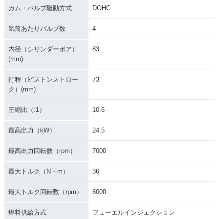
カム・バルブ駆動方式
DOHC
気筒あたりバルブ数
4
内径（シリンダーボア）
83
(mm)
行程（ピストンストロー
73
ク）(mm)
圧縮比（:1）
10.6
最高出力（kW）
24.5
最高出力回転数（rpm）
7000
最大トルク（N・m）
36
最大トルク回転数（rpm）
6000
燃料供給方式
フューエルインジェクション