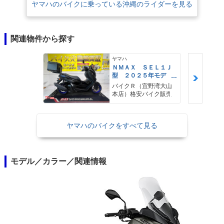
ヤマハのバイクに乗っている沖縄のライダーを見る
関連物件から探す
ヤマハ
ＮＭＡＸ ＳＥＬ１Ｊ
型 ２０２５年モデ
ル ＡＢＳ キーレ
バイクＲ（宜野湾大山
ス リアキャリア リ
本店）格安バイク販売
アＢＯＸ
ヤマハのバイクをすべて見る
モデル／カラー／関連情報