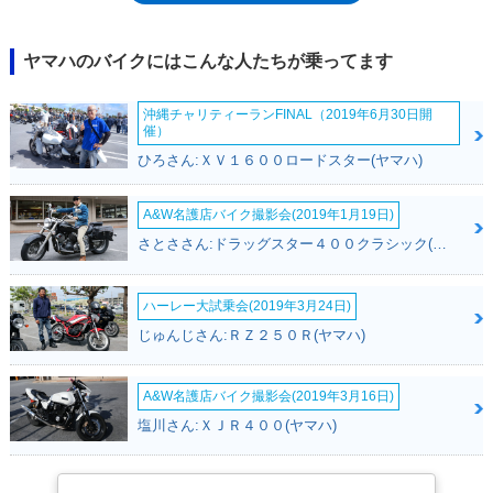
ー、LEDヘッドライトを装備した。他の排気量モデル同様に、上級仕様と
して、アイアンマックス（2019年）やテックマックス（2020年）も設定
された。※海外市場向けモデル
ヤマハのバイクにはこんな人たちが乗ってます
沖縄チャリティーランFINAL（2019年6月30日開
催）
ひろさん:ＸＶ１６００ロードスター(ヤマハ)
A&W名護店バイク撮影会(2019年1月19日)
さとささん:ドラッグスター４００クラシック(ヤマハ)
ハーレー大試乗会(2019年3月24日)
じゅんじさん:ＲＺ２５０Ｒ(ヤマハ)
A&W名護店バイク撮影会(2019年3月16日)
塩川さん:ＸＪＲ４００(ヤマハ)