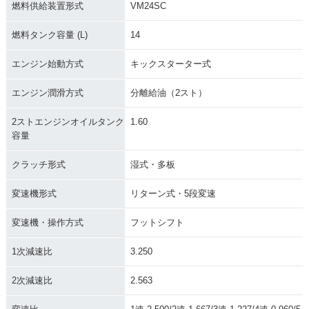
燃料供給装置形式
VM24SC
燃料タンク容量 (L)
14
エンジン始動方式
キックスターター式
エンジン潤滑方式
分離給油（2スト）
2ストエンジンオイルタンク
1.60
容量
クラッチ形式
湿式・多板
変速機形式
リターン式・5段変速
変速機・操作方式
フットシフト
1次減速比
3.250
2次減速比
2.563