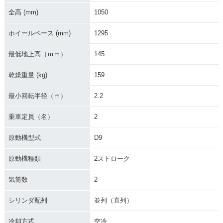
全高 (mm)
1050
ホイールベース (mm)
1295
最低地上高（ｍｍ）
145
乾燥重量 (kg)
159
最小回転半径（ｍ）
2.2
乗車定員（名）
2
原動機型式
D9
原動機種類
2ストローク
気筒数
2
シリンダ配列
並列（直列）
冷却方式
空冷