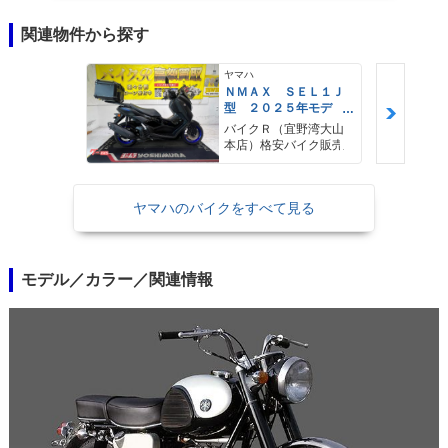
関連物件から探す
ヤマハ
ＮＭＡＸ ＳＥＬ１Ｊ
型 ２０２５年モデ
ル ＡＢＳ キーレ
バイクＲ（宜野湾大山
ス リアキャリア リ
本店）格安バイク販売
アＢＯＸ
ヤマハのバイクをすべて見る
モデル／カラー／関連情報