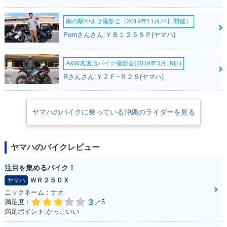
南の駅やえせ撮影会（2019年11月24日開催）
Pomさんさん:ＹＢ１２５ＳＰ(ヤマハ)
A&W名護店バイク撮影会(2019年3月16日)
Rさんさん:ＹＺＦ−Ｒ２５(ヤマハ)
ヤマハのバイクに乗っている沖縄のライダーを見る
ヤマハのバイクレビュー
注目を集めるバイク！
ＷＲ２５０Ｘ
ヤマハ
ニックネーム：ナオ
3
満足度：
／5
満足ポイント:かっこいい