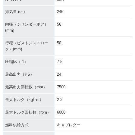
排気量 (cc)
246
内径（シリンダーボア）
56
(mm)
行程（ピストンストロー
50
ク）(mm)
圧縮比（:1）
7.5
最高出力（PS）
24
最高出力回転数（rpm）
7500
最大トルク（kgf･m）
2.3
最大トルク回転数（rpm）
6000
燃料供給方式
キャブレター