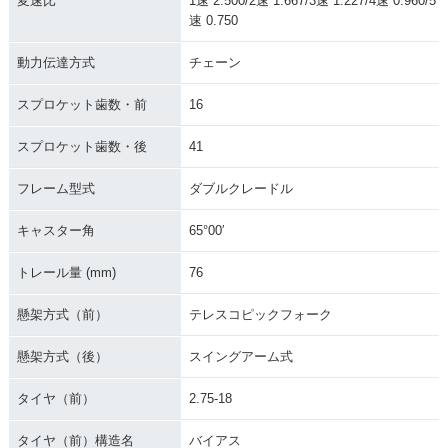
変速比
1速 2.500/2速 1.667/3速 1.227/4速 0.960/5
速 0.750
動力伝達方式
チェーン
スプロケット歯数・前
16
スプロケット歯数・後
41
フレーム型式
ダブルクレードル
キャスター角
65°00′
トレール量 (mm)
76
懸架方式（前）
テレスコピックフォーク
懸架方式（後）
スイングアーム式
タイヤ（前）
2.75-18
タイヤ（前）構造名
バイアス