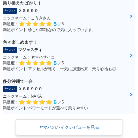
乗り換えたばかり！
ＸＳ６５０
ヤマハ
ニックネーム：こうきさん
5
満足度：
／5
満足ポイント:珍しい車種なので気に入っています。
色々楽しめます！
マジェスティ
ヤマハ
ニックネーム：ヤマハサイコー
5
満足度：
／5
満足ポイント:アクセルが軽く、一気に加速出来、乗り心地も◎！見た目もかっこ良く、メットインも広くフルフェイスが2つ入ります！ カスタムパーツも多いので色々いじって楽しめます！
多分沖縄で一台
ＸＳＲ９００
ヤマハ
ニックネーム：NAKA
5
満足度：
／5
満足ポイント:パワーモードが選べて乗りやすい
ヤマハのバイクレビューを見る