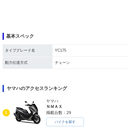
基本スペック
タイプグレード名
YC175
動力伝達方式
チェーン
ヤマハのアクセスランキング
ヤマハ
ＮＭＡＸ
1
掲載台数：29
バイクを探す