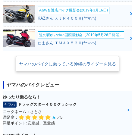
A&W名護店バイク撮影会(2019年3月16日)
KAZさん:ＸＪＲ４００Ｒ(ヤマハ)
道の駅ゆいゆい国頭撮影会（2019年5月26日開催）
たまさん:ＴＭＡＸ５３０(ヤマハ)
ヤマハのバイクに乗っている沖縄のライダーを見る
ヤマハのバイクレビュー
ゆったり乗るなら！
ドラッグスター４００クラシック
ヤマハ
ニックネーム：さとさ
5
満足度：
／5
満足ポイント:安定感、重量感