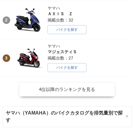
ヤマハ
ＡＸＩＳ Ｚ
2
掲載台数：32
バイクを探す
ヤマハ
マジェスティＳ
3
掲載台数：27
バイクを探す
4位以降のランキングを見る
ヤマハ（YAMAHA）のバイクカタログを排気量別で探
す