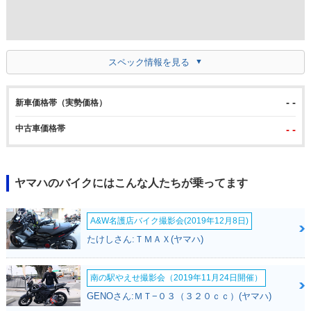
スペック情報を見る
- -
新車価格帯（実勢価格）
中古車価格帯
- -
ヤマハのバイクにはこんな人たちが乗ってます
A&W名護店バイク撮影会(2019年12月8日)
たけしさん:ＴＭＡＸ(ヤマハ)
南の駅やえせ撮影会（2019年11月24日開催）
GENOさん:ＭＴ−０３（３２０ｃｃ）(ヤマハ)