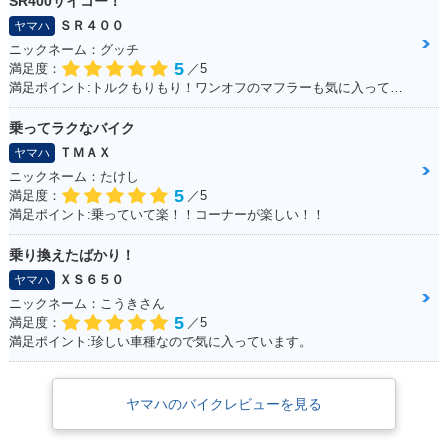
SR400サイコー！
ＳＲ４００
ヤマハ
ニックネーム：グッチ
5
満足度：
／5
満足ポイント:トルクもりもり！ワンオフのマフラーも気に入ってます！
乗ってラクなバイク
ＴＭＡＸ
ヤマハ
ニックネーム：たけし
5
満足度：
／5
満足ポイント:乗っていて楽！！コーナーが楽しい！！
乗り換えたばかり！
ＸＳ６５０
ヤマハ
ニックネーム：こうきさん
5
満足度：
／5
満足ポイント:珍しい車種なので気に入っています。
ヤマハのバイクレビューを見る