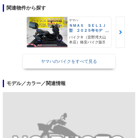
関連物件から探す
ヤマハ
ＮＭＡＸ ＳＥＬ１Ｊ
型 ２０２５年モデ
ル ＡＢＳ キーレ
バイクＲ（宜野湾大山
ス リアキャリア リ
本店）格安バイク販売
アＢＯＸ
ヤマハのバイクをすべて見る
モデル／カラー／関連情報