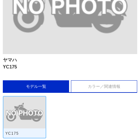
ヤマハ
YC175
モデル一覧
カラー／関連情報
YC175