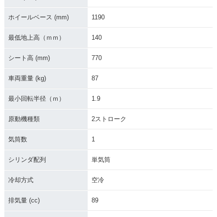
ホイールベース (mm)
1190
最低地上高（ｍｍ）
140
シート高 (mm)
770
車両重量 (kg)
87
最小回転半径（ｍ）
1.9
原動機種類
2ストローク
気筒数
1
シリンダ配列
単気筒
冷却方式
空冷
排気量 (cc)
89