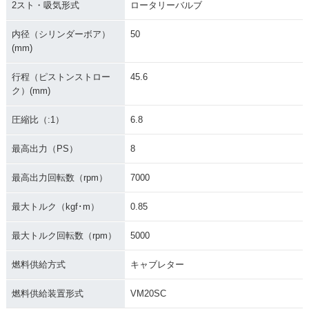
2スト・吸気形式
ロータリーバルブ
内径（シリンダーボア）
50
(mm)
行程（ピストンストロー
45.6
ク）(mm)
圧縮比（:1）
6.8
最高出力（PS）
8
最高出力回転数（rpm）
7000
最大トルク（kgf･m）
0.85
最大トルク回転数（rpm）
5000
燃料供給方式
キャブレター
燃料供給装置形式
VM20SC