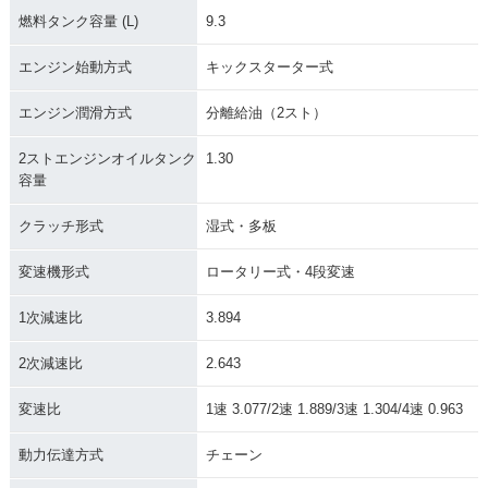
燃料タンク容量 (L)
9.3
エンジン始動方式
キックスターター式
エンジン潤滑方式
分離給油（2スト）
2ストエンジンオイルタンク
1.30
容量
クラッチ形式
湿式・多板
変速機形式
ロータリー式・4段変速
1次減速比
3.894
2次減速比
2.643
変速比
1速 3.077/2速 1.889/3速 1.304/4速 0.963
動力伝達方式
チェーン