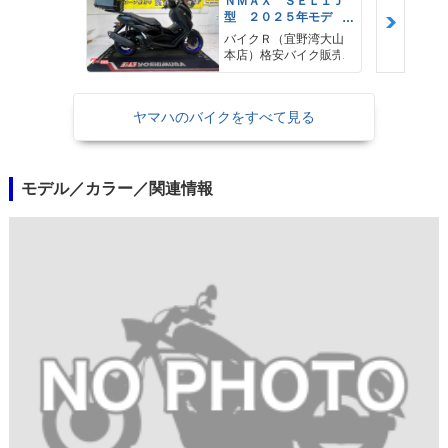
ＮＭＡＸ ＳＥＬ１Ｊ
型 ２０２５年モデ
ル ＡＢＳ キーレ
バイクＲ（宜野湾大山
ス リアキャリア リ
本店）格安バイク販売
アＢＯＸ
ヤマハのバイクをすべて見る
モデル／カラー／関連情報