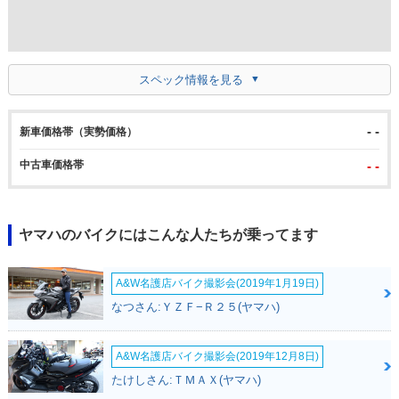
スペック情報を見る
- -
新車価格帯（実勢価格）
中古車価格帯
- -
ヤマハのバイクにはこんな人たちが乗ってます
A&W名護店バイク撮影会(2019年1月19日)
なつさん:ＹＺＦ−Ｒ２５(ヤマハ)
A&W名護店バイク撮影会(2019年12月8日)
たけしさん:ＴＭＡＸ(ヤマハ)