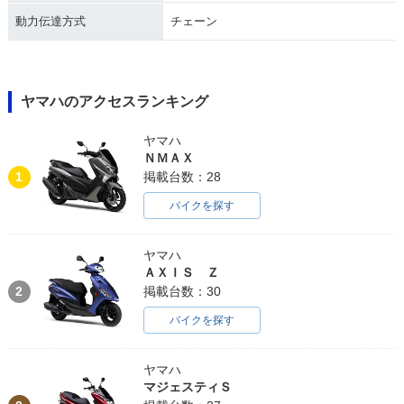
動力伝達方式
チェーン
ヤマハのアクセスランキング
ヤマハ
ＮＭＡＸ
1
掲載台数：28
バイクを探す
ヤマハ
ＡＸＩＳ Ｚ
2
掲載台数：30
バイクを探す
ヤマハ
マジェスティＳ