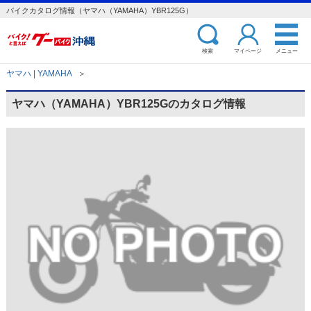
バイクカタログ情報（ヤマハ（YAMAHA）YBR125G）
検索
マイページ
メニュー
ヤマハ | YAMAHA
＞
ヤマハ（YAMAHA）YBR125Gのカタログ情報