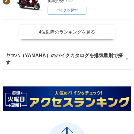
3
掲載台数：27
バイクを探す
4位以降のランキングを見る
ヤマハ（YAMAHA）のバイクカタログを排気量別で探
す