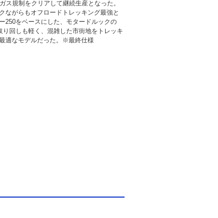
出ガス規制をクリアして継続生産となった。
クながらもオフロードトレッキング最強と
ー250をベースにした、モタードルックの
は、取り回しも軽く、混雑した市街地をトレッキ
最適なモデルだった。※最終仕様