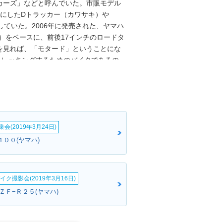
カーズ」などと呼んでいた。市販モデル
スにしたDトラッカー（カワサキ）や
在していた。2006年に発売された、ヤマハ
50）をベースに、前後17インチのロードタ
を見れば、「モタード」ということにな
トレッキングするためのバイクであるの
イクといったほうが、キャラクターを正確に
のためにフューエルインジェクションを採
られ、2017年からの新しい規制を前
としては、2007年にWR250Xが登場
たWR250Rをベースとしていた。
会(2019年3月24日)
４００(ヤマハ)
イク撮影会(2019年3月16日)
ＺＦ−Ｒ２５(ヤマハ)