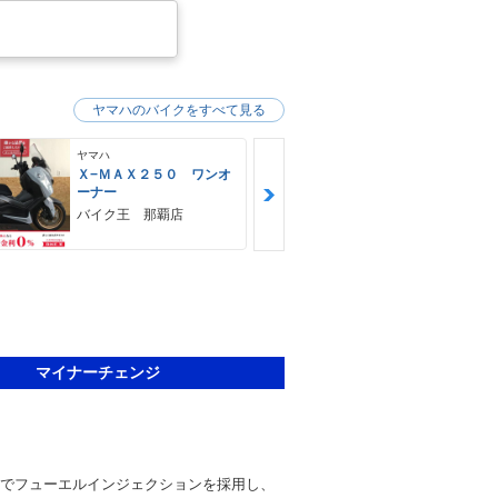
ヤマハのバイクをすべて見る
ヤマハ
ヤマハ
Ｘ−ＭＡＸ２５０ ワンオ
ＭＴ−０３（
ーナー
ＨＵＢＷＡＹ
バイク王 那覇店
マイナーチェンジ
デルでフューエルインジェクションを採用し、