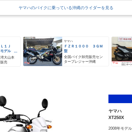
ヤマハのバイクに乗っている沖縄のライダーを見る
ヤマハ
ＥＬ１Ｊ
ＦＺＲ１０００ ３ＧＭ
年モデル
型
レス リア
全国バイク卸売販売セン
野湾大山本
アＢＯＸ
タープレジャー沖縄
ク販売
ヤマハ
XT250X
2008年モ