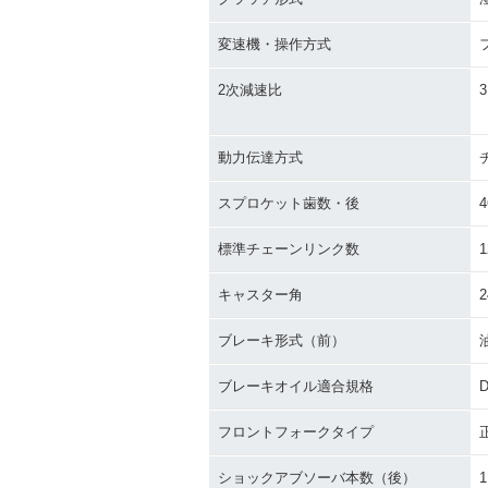
変速機・操作方式
2次減速比
3
動力伝達方式
スプロケット歯数・後
4
標準チェーンリンク数
1
キャスター角
2
ブレーキ形式（前）
ブレーキオイル適合規格
D
フロントフォークタイプ
ショックアブソーバ本数（後）
1