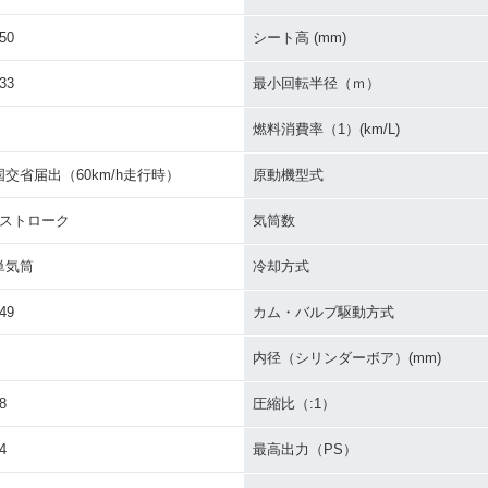
50
シート高 (mm)
33
最小回転半径（ｍ）
燃料消費率（1）(km/L)
国交省届出（60km/h走行時）
原動機型式
4ストローク
気筒数
単気筒
冷却方式
49
カム・バルブ駆動方式
内径（シリンダーボア）(mm)
8
圧縮比（:1）
4
最高出力（PS）