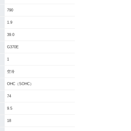
790
1.9
39.0
G370E
1
空冷
OHC（SOHC）
74
9.5
18