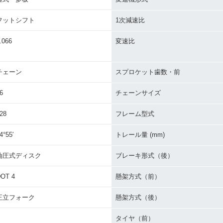
フットシフト
1次減速比
.066
変速比
チェーン
スプロケット歯数・前
6
チェーンサイズ
28
フレーム型式
4°55′
トレール量 (mm)
油圧式ディスク
ブレーキ形式（後）
OT 4
懸架方式（前）
正立フォーク
懸架方式（後）
タイヤ（前）