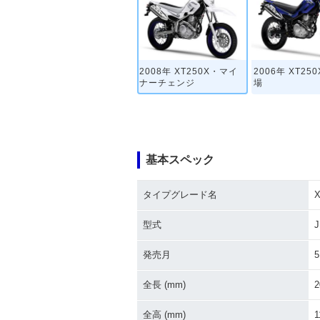
2008年 XT250X・マイ
2006年 XT25
ナーチェンジ
場
基本スペック
タイプグレード名
X
型式
J
発売月
5
全長 (mm)
2
全高 (mm)
1