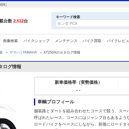
0X）
キーワード検索
載台数
2,512
台
画像検索
バイクショップ
メンテナンス
バイク買取
バイクレビ
一覧
＞
ヤマハ | YAMAHA
＞
XT250Xのカタログ情報
カタログ情報
新車価格帯（実勢価格）
- -
車輌プロフィール
舗装路とダートを組み合わせたコースで競う、スー
呼ばれたレース。コースにはジャンプ台もあるよう
ロードバイクをベースにしながら、前後にロードタ