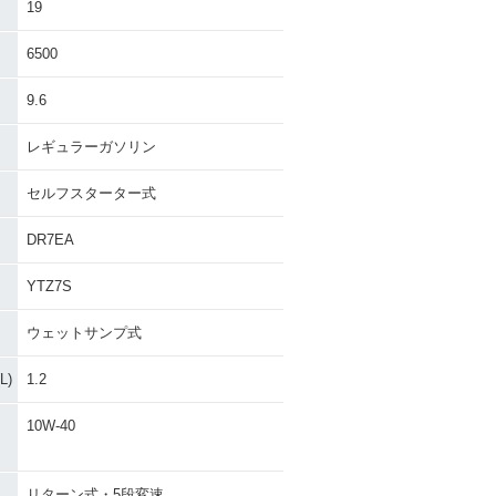
19
6500
9.6
レギュラーガソリン
セルフスターター式
DR7EA
YTZ7S
ウェットサンプ式
)
1.2
10W-40
リターン式・5段変速