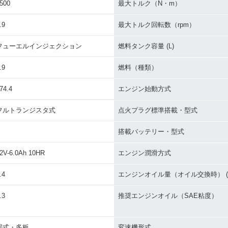
500
最大トルク（N・m）
.9
最大トルク回転数（rpm）
フューエルインジェクション
燃料タンク容量 (L)
.9
燃料（種類）
74.4
エンジン始動方式
フルトランジスタ式
点火プラグ標準搭載・型式
搭載バッテリー・型式
2V-6.0Ah 10HR
エンジン潤滑方式
.4
エンジンオイル量（オイル交換時） (L
.3
推奨エンジンオイル（SAE粘度）
湿式・多板
変速機形式