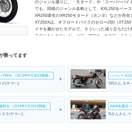
のジャンル通りに、「モタード」や「スーパーバイ
でも、同様のジャンル名称として、KXL250をベー
XR250派生のXR250モタード（ホンダ）などが存
XT250Xは、オフロードバイクのセロー250（XT2
イヤを履かせたモデルで、そういった成り立ちだけ
るのかもしれないが、セロー250は、オフロードを
で、XT250Xも、「モタード風」のストリートバ
表わしていたと言えた。2008年には環境規制対応
が乗ってます
用した。以後、仕様変更を受けることなく販売が続け
に、販売を終えた。なお、ヤマハ製のスーパーモタード
した。オフロードのYZF-R1をコンセプトに開発され
INAL（2019年6月30日開催）
ハーレー大試乗
０(ヤマハ)
SRさん:ＳＲ
影会（2019年5月26日開催）
A&W名護店バ
３０(ヤマハ)
Rさんさん:Ｙ