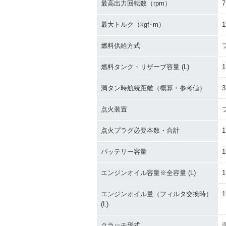
最高出力回転数（rpm）
7
最大トルク（kgf･m）
1
燃料供給方式
燃料タンク・リザーブ容量 (L)
1
満タン時航続距離（概算・参考値）
3
点火装置
点火プラグ必要本数・合計
1
バッテリー容量
1
エンジンオイル容量※全容量 (L)
1
エンジンオイル量（フィルタ交換時）
1
(L)
クラッチ形式