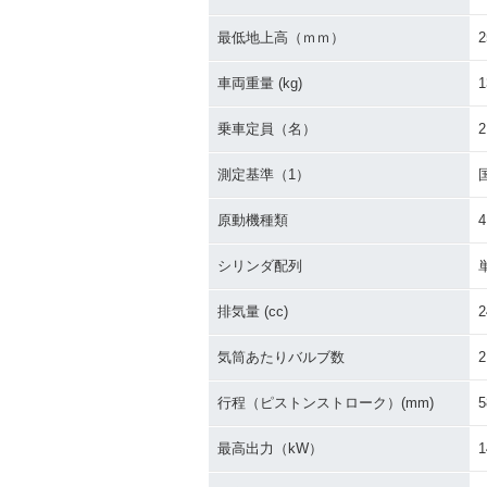
最低地上高（ｍｍ）
2
車両重量 (kg)
1
乗車定員（名）
2
測定基準（1）
原動機種類
シリンダ配列
排気量 (cc)
2
気筒あたりバルブ数
2
行程（ピストンストローク）(mm)
5
最高出力（kW）
1