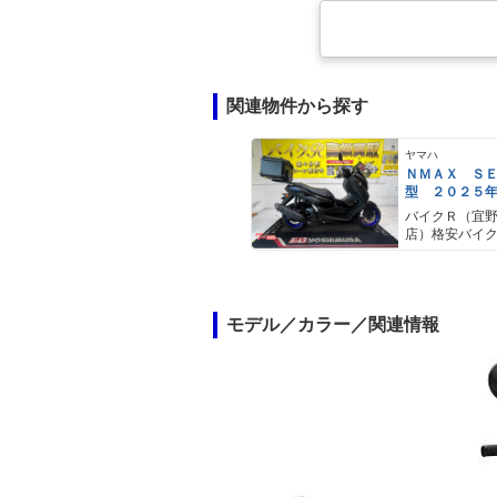
関連物件から探す
ヤマハ
ＮＭＡＸ Ｓ
型 ２０２５
ＡＢＳ キー
バイクＲ（宜
キャリア リ
店）格安バイ
モデル／カラー／関連情報