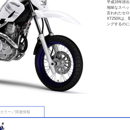
平成18年排
地味なスペッ
言われたセロ
XT250X
ングするのに
カラー／関連情報