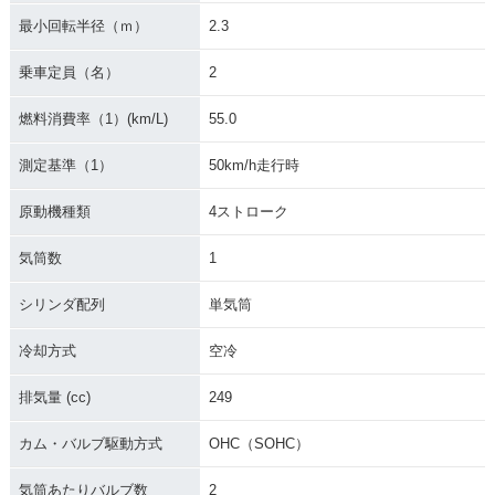
最小回転半径（ｍ）
2.3
乗車定員（名）
2
燃料消費率（1）(km/L)
55.0
測定基準（1）
50km/h走行時
原動機種類
4ストローク
気筒数
1
シリンダ配列
単気筒
冷却方式
空冷
排気量 (cc)
249
カム・バルブ駆動方式
OHC（SOHC）
気筒あたりバルブ数
2