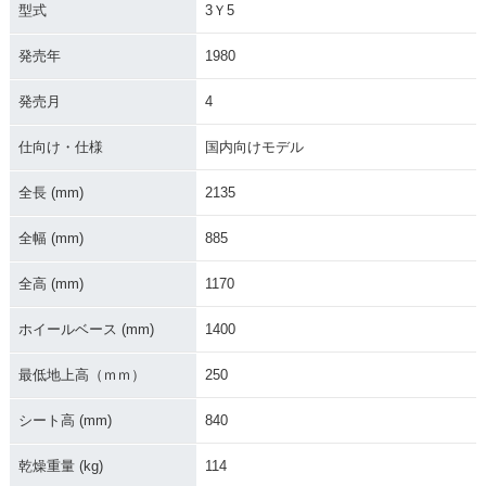
型式
3Ｙ5
発売年
1980
発売月
4
仕向け・仕様
国内向けモデル
全長 (mm)
2135
全幅 (mm)
885
全高 (mm)
1170
ホイールベース (mm)
1400
最低地上高（ｍｍ）
250
シート高 (mm)
840
乾燥重量 (kg)
114