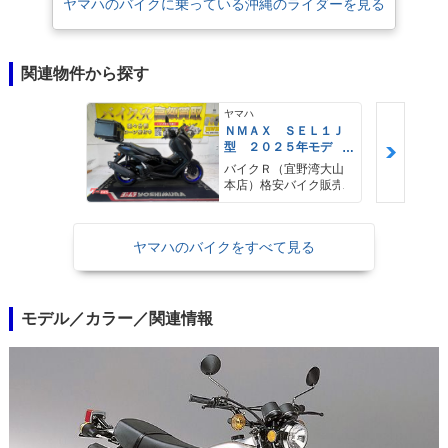
ヤマハのバイクに乗っている沖縄のライダーを見る
関連物件から探す
ヤマハ
ＮＭＡＸ ＳＥＬ１Ｊ
型 ２０２５年モデ
ル ＡＢＳ キーレ
バイクＲ（宜野湾大山
ス リアキャリア リ
本店）格安バイク販売
アＢＯＸ
ヤマハのバイクをすべて見る
モデル／カラー／関連情報