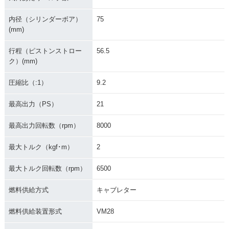
内径（シリンダーボア）
75
(mm)
行程（ピストンストロー
56.5
ク）(mm)
圧縮比（:1）
9.2
最高出力（PS）
21
最高出力回転数（rpm）
8000
最大トルク（kgf･m）
2
最大トルク回転数（rpm）
6500
燃料供給方式
キャブレター
燃料供給装置形式
VM28