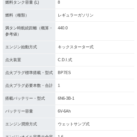
燃料タンク容量 (L)
8
燃料（種類）
レギュラーガソリン
満タン時航続距離（概算・
440.0
参考値）
エンジン始動方式
キックスターター式
点火装置
C.D.I.式
点火プラグ標準搭載・型式
BP7ES
点火プラグ必要本数・合計
1
搭載バッテリー・型式
6N6-3B-1
バッテリー容量
6V-6Ah
エンジン潤滑方式
ウェットサンプ式
エンジンオイル容量※全容
1.6