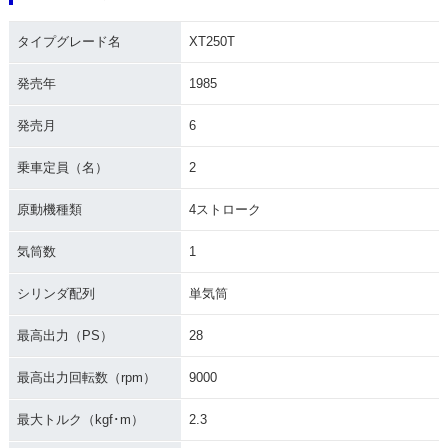
タイプグレード名
XT250T
発売年
1985
発売月
6
乗車定員（名）
2
原動機種類
4ストローク
気筒数
1
シリンダ配列
単気筒
最高出力（PS）
28
最高出力回転数（rpm）
9000
最大トルク（kgf･m）
2.3