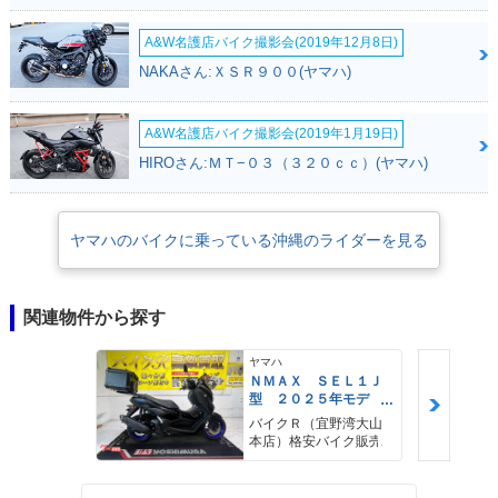
A&W名護店バイク撮影会(2019年12月8日)
NAKAさん:ＸＳＲ９００(ヤマハ)
A&W名護店バイク撮影会(2019年1月19日)
HIROさん:ＭＴ−０３（３２０ｃｃ）(ヤマハ)
ヤマハのバイクに乗っている沖縄のライダーを見る
関連物件から探す
ヤマハ
ＮＭＡＸ ＳＥＬ１Ｊ
型 ２０２５年モデ
ル ＡＢＳ キーレ
バイクＲ（宜野湾大山
ス リアキャリア リ
本店）格安バイク販売
アＢＯＸ