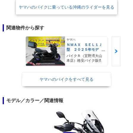
ヤマハのバイクに乗っている沖縄のライダーを見る
関連物件から探す
ヤマハ
ＮＭＡＸ ＳＥＬ１Ｊ
型 ２０２５年モデ
ル ＡＢＳ キーレ
バイクＲ（宜野湾大山
ス リアキャリア リ
本店）格安バイク販売
アＢＯＸ
ヤマハのバイクをすべて見る
モデル／カラー／関連情報