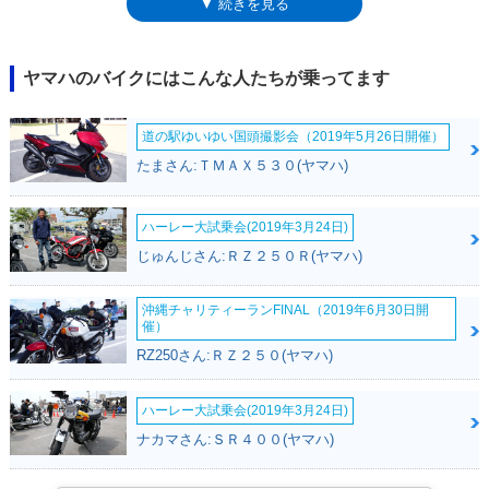
▼ 続きを見る
た。2014年モデルでマイナーチェンジ。エンジン出力が向上するなどの
熟成が図られるとともに、上級仕様としてXT1200ZEスーパーテネレが設
定された。「ベースモデル」となった「Eなし」バージョンは、スポーツ
性能を追求したモデルとして、舵を切りなおすことになる。そのため、リ
ヤマハのバイクにはこんな人たちが乗ってます
アのトップケース用のベースやセンタースタンドをオプション設定にして
いる。登場時から一貫して、海外専用モデルだったが、日本でも逆輸入車
道の駅ゆいゆい国頭撮影会（2019年5月26日開催）
として販売されていた。「E」ではないXT1200Zは、2014年を最後に輸入
されることはなくなったが、欧州などでは、2017年モデルまでラインナ
たまさん:ＴＭＡＸ５３０(ヤマハ)
ップされていた。
ハーレー大試乗会(2019年3月24日)
じゅんじさん:ＲＺ２５０Ｒ(ヤマハ)
沖縄チャリティーランFINAL（2019年6月30日開
催）
RZ250さん:ＲＺ２５０(ヤマハ)
ハーレー大試乗会(2019年3月24日)
ナカマさん:ＳＲ４００(ヤマハ)