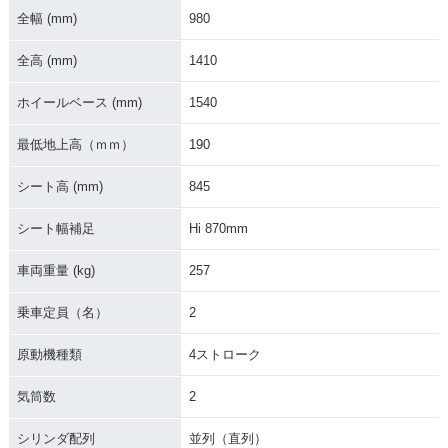
全幅 (mm)
980
2010年 XT1200Z S
uper Tenere・新登
場
全高 (mm)
1410
ホイールベース (mm)
1540
最低地上高（ｍｍ）
190
シート高 (mm)
845
シート幅補足
Hi 870mm
車両重量 (kg)
257
乗車定員（名）
2
原動機種類
4ストローク
気筒数
2
シリンダ配列
並列（直列）