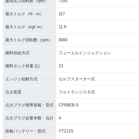
最高出力回転数（rpm）
7250
最大トルク（N・m）
117
最大トルク（kgf･m）
11.9
最大トルク回転数（rpm）
6000
燃料供給方式
フューエルインジェクション
燃料タンク容量 (L)
23
エンジン始動方式
セルフスターター式
点火装置
フルトランジスタ式
点火プラグ標準搭載・型式
CPR8EB-9
点火プラグ必要本数・合計
4
搭載バッテリー・型式
YTZ12S