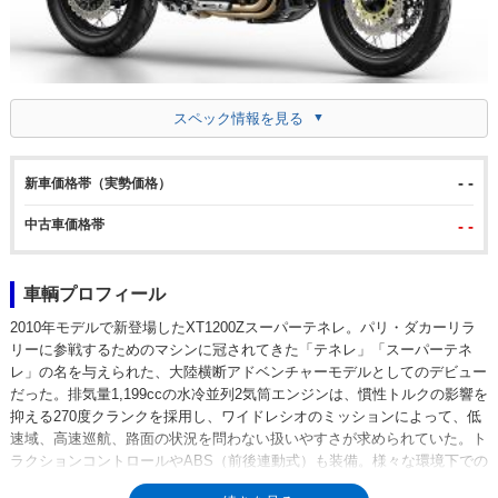
スペック情報を見る
- -
新車価格帯（実勢価格）
中古車価格帯
- -
車輌プロフィール
2010年モデルで新登場したXT1200Zスーパーテネレ。パリ・ダカーリラ
リーに参戦するためのマシンに冠されてきた「テネレ」「スーパーテネ
レ」の名を与えられた、大陸横断アドベンチャーモデルとしてのデビュー
だった。排気量1,199ccの水冷並列2気筒エンジンは、慣性トルクの影響を
抑える270度クランクを採用し、ワイドレシオのミッションによって、低
速域、高速巡航、路面の状況を問わない扱いやすさが求められていた。ト
ラクションコントロールやABS（前後連動式）も装備。様々な環境下での
信頼性とローメンテナンス性を確保するシャフトドライブを採用してい