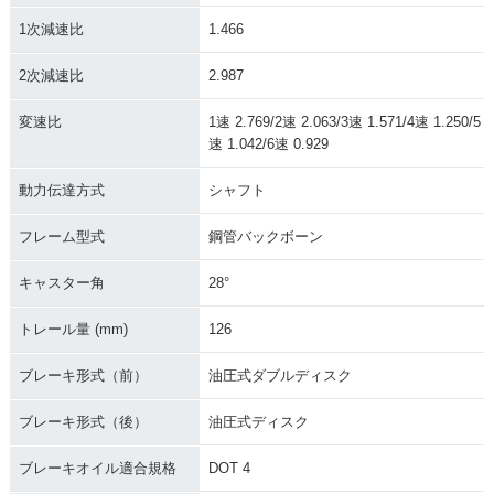
1次減速比
1.466
2次減速比
2.987
変速比
1速 2.769/2速 2.063/3速 1.571/4速 1.250/5
速 1.042/6速 0.929
動力伝達方式
シャフト
フレーム型式
鋼管バックボーン
キャスター角
28°
トレール量 (mm)
126
ブレーキ形式（前）
油圧式ダブルディスク
ブレーキ形式（後）
油圧式ディスク
ブレーキオイル適合規格
DOT 4