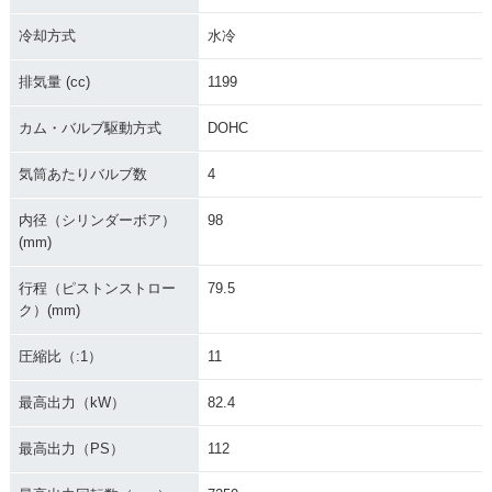
冷却方式
水冷
排気量 (cc)
1199
カム・バルブ駆動方式
DOHC
気筒あたりバルブ数
4
内径（シリンダーボア）
98
(mm)
行程（ピストンストロー
79.5
ク）(mm)
圧縮比（:1）
11
最高出力（kW）
82.4
最高出力（PS）
112