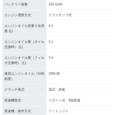
バッテリー容量
12V-11Ah
エンジン潤滑方式
ドライサンプ式
エンジンオイル容量※全容
4.2
量 (L)
エンジンオイル量（オイル
3.1
交換時） (L)
エンジンオイル量（フィル
3.4
タ交換時） (L)
推奨エンジンオイル（SAE
10W-30
粘度）
クラッチ形式
湿式・多板
変速機形式
リターン式・6段変速
変速機・操作方式
フットシフト