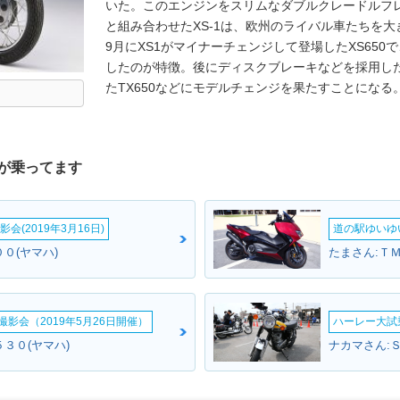
いた。このエンジンをスリムなダブルクレードルフ
と組み合わせたXS-1は、欧州のライバル車たちを大き
9月にXS1がマイナーチェンジして登場したXS65
したのが特徴。後にディスクブレーキなどを採用した
たTX650などにモデルチェンジを果たすことになる
が乗ってます
会(2019年3月16日)
道の駅ゆいゆ
０(ヤマハ)
たまさん:Ｔ
影会（2019年5月26日開催）
ハーレー大試乗
３０(ヤマハ)
ナカマさん:Ｓ