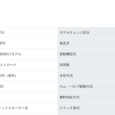
XS1
モデルチェンジ区分
970
発売月
国内向けモデル
原動機型式
4ストローク
気筒数
並列（直列）
冷却方式
53
カム・バルブ駆動方式
燃料供給方式
キックスターター式
クラッチ形式