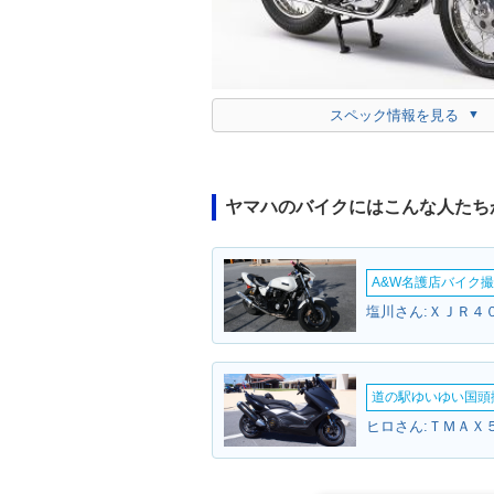
スペック情報を見る
ヤマハのバイクにはこんな人たち
A&W名護店バイク撮影
塩川さん:ＸＪＲ４０
道の駅ゆいゆい国頭撮
ヒロさん:ＴＭＡＸ５