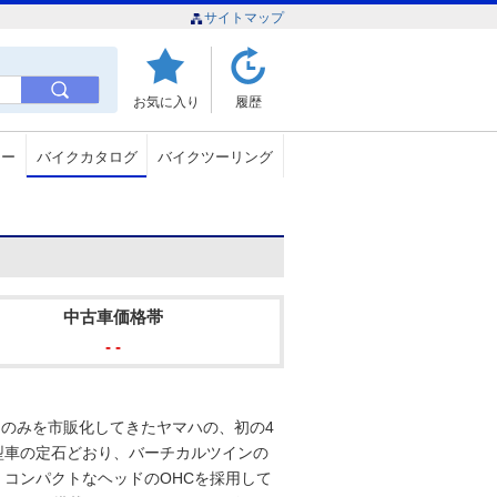
サイトマップ
お気に入り
履歴
ュー
バイクカタログ
バイクツーリング
中古車価格帯
- -
ジンのみを市販化してきたヤマハの、初の4
型車の定石どおり、バーチカルツインの
なくコンパクトなヘッドのOHCを採用して