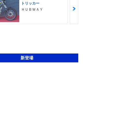
トリッカー
ドラッグスタ
ＨＵＢＷＡＹ
ＨＵＢＷＡＹ
新登場