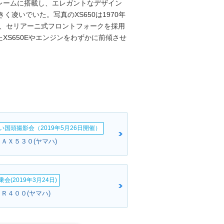
レームに搭載し、エレガントなデザイン
く凌いでいた。写真のXS650は1970年
0で、セリアーニ式フロントフォークを採用
XS650Eやエンジンをわずかに前傾させ
。
い国頭撮影会（2019年5月26日開催）
ＭＡＸ５３０(ヤマハ)
会(2019年3月24日)
Ｒ４００(ヤマハ)