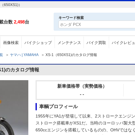
650XS1)）
キーワード検索
載台数
2,498
台
画像検索
バイクショップ
メンテナンス
バイク買取
バイクレビ
一覧
＞
ヤマハ | YAMAHA
＞
XS-1（650XS1)のカタログ情報
XS1)のカタログ情報
新車価格帯（実勢価格）
- -
車輌プロフィール
1955年にYA1が登場して以来、2ストロークエン
ストローク搭載車がXS1だ。当時のヨーロッパ製大
650ccエンジンを搭載しているものの、OHVでは