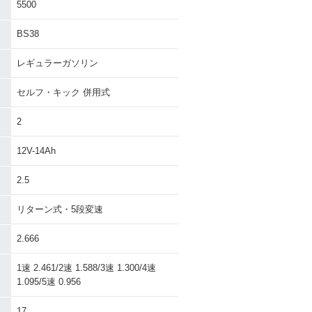
5500
BS38
レギュラーガソリン
セルフ・キック 併用式
2
12V-14Ah
2.5
リターン式・5段変速
2.666
1速 2.461/2速 1.588/3速 1.300/4速
1.095/5速 0.956
17