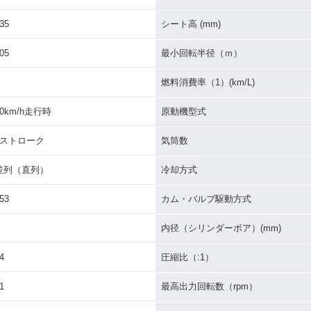
35
シート高 (mm)
05
最小回転半径（ｍ）
燃料消費率（1）(km/L)
60km/h走行時
原動機型式
4ストローク
気筒数
並列（直列）
冷却方式
53
カム・バルブ駆動方式
内径（シリンダーボア）(mm)
4
圧縮比（:1）
1
最高出力回転数（rpm）