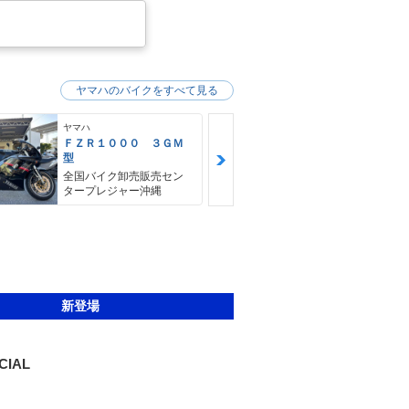
ヤマハのバイクをすべて見る
ヤマハ
ヤマハ
ＦＺＲ１０００ ３ＧＭ
ビーノ
型
スクーターキ
全国バイク卸売販売セン
タープレジャー沖縄
新登場
CIAL