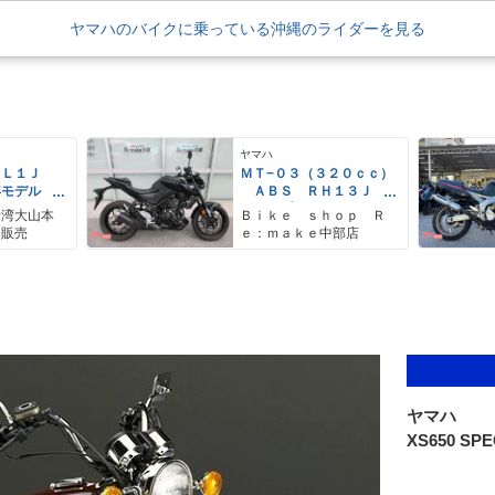
ヤマハのバイクに乗っている沖縄のライダーを見る
ヤマハ
ＥＬ１Ｊ
ＭＴ−０３（３２０ｃｃ）
年モデル
ＡＢＳ ＲＨ１３Ｊ
レス リア
グリップヒーター タイ
野湾大山本
Ｂｉｋｅ ｓｈｏｐ Ｒ
アＢＯＸ
プＣ充電器
ク販売
ｅ：ｍａｋｅ中部店
ヤマハ
XS650 SPE