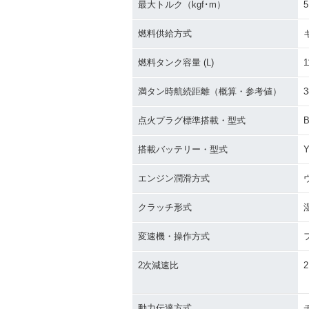
最大トルク（kgf･m）
5
燃料供給方式
燃料タンク容量 (L)
1
満タン時航続距離（概算・参考値）
3
点火プラグ標準搭載・型式
搭載バッテリー・型式
Y
エンジン潤滑方式
クラッチ形式
変速機・操作方式
2次減速比
2
動力伝達方式