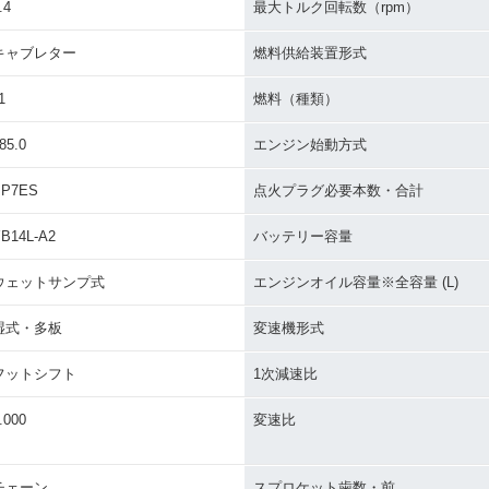
.4
最大トルク回転数（rpm）
キャブレター
燃料供給装置形式
1
燃料（種類）
85.0
エンジン始動方式
BP7ES
点火プラグ必要本数・合計
B14L-A2
バッテリー容量
ウェットサンプ式
エンジンオイル容量※全容量 (L)
湿式・多板
変速機形式
フットシフト
1次減速比
.000
変速比
チェーン
スプロケット歯数・前