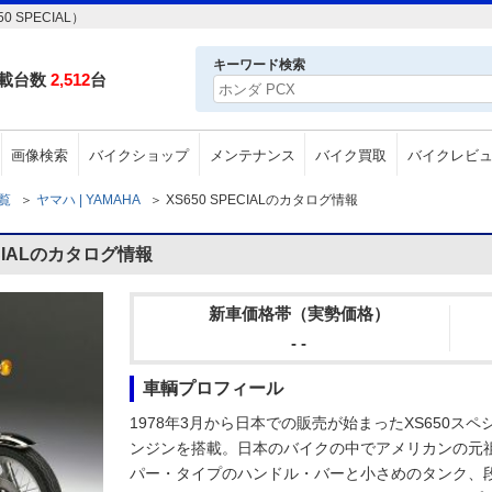
 SPECIAL）
キーワード検索
載台数
2,512
台
画像検索
バイクショップ
メンテナンス
バイク買取
バイクレビ
一覧
＞
ヤマハ | YAMAHA
＞
XS650 SPECIALのカタログ情報
ECIALのカタログ情報
新車価格帯（実勢価格）
- -
車輌プロフィール
1978年3月から日本での販売が始まったXS650スペ
ンジンを搭載。日本のバイクの中でアメリカンの元
パー・タイプのハンドル・バーと小さめのタンク、