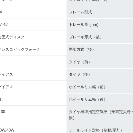
4
フレーム型式
7°45′
トレール量 (mm)
油圧式ディスク
ブレーキ形式（後）
テレスコピックフォーク
懸架方式（後）
タイヤ（前）
バイアス
タイヤ（後）
バイアス
ホイールリム幅（前）
MT
ホイールリム幅（後）
.00
タイヤ標準指定空気圧（乗車定員時
後）
0W/40W
テールライト定格（制動/尾灯）