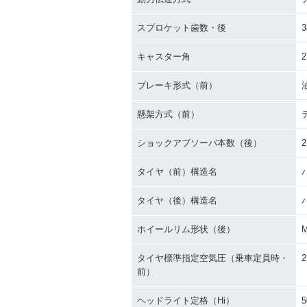
スプロケット歯数・後
3
キャスター角
2
ブレーキ形式（前）
懸架方式（前）
ショックアブソーバ本数（後）
2
タイヤ（前）構造名
タイヤ（後）構造名
ホイールリム形状（後）
タイヤ標準指定空気圧（乗車定員時・
2
前）
ヘッドライト定格（Hi）
5