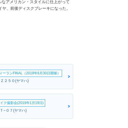
ルなアメリカン・スタイルに仕上がって
イヤ、前後ディスクブレーキになった。
ーランFINAL（2019年6月30日開催）
:ＲＺ２５０(ヤマハ)
イク撮影会(2019年1月19日)
ＭＴ−０７(ヤマハ)