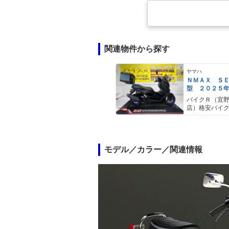
関連物件から探す
ヤマハ
ＮＭＡＸ Ｓ
型 ２０２５
ＡＢＳ キー
バイクＲ（宜
キャリア リ
店）格安バイ
モデル／カラー／関連情報