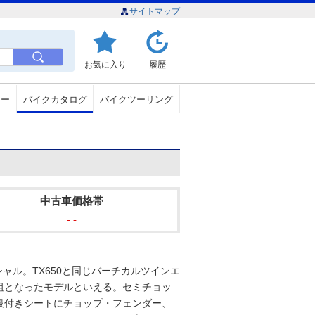
サイトマップ
お気に入り
履歴
ュー
バイクカタログ
バイクツーリング
中古車価格帯
- -
シャル。TX650と同じバーチカルツインエ
祖となったモデルといえる。セミチョッ
段付きシートにチョップ・フェンダー、