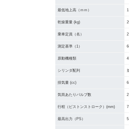
最低地上高（ｍｍ）
1
乾燥重量 (kg)
2
乗車定員（名）
2
測定基準（1）
原動機種類
シリンダ配列
排気量 (cc)
6
気筒あたりバルブ数
2
行程（ピストンストローク）(mm)
7
最高出力（PS）
5