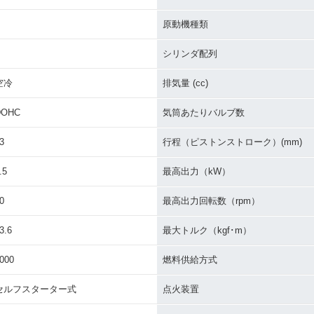
原動機種類
シリンダ配列
空冷
排気量 (cc)
DOHC
気筒あたりバルブ数
3
行程（ピストンストローク）(mm)
.5
最高出力（kW）
0
最高出力回転数（rpm）
3.6
最大トルク（kgf･m）
000
燃料供給方式
セルフスターター式
点火装置