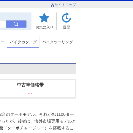
サイトマップ
お気に入り
履歴
ュー
バイクカタログ
バイクツーリング
中古車価格帯
- -
2台のターボモデル。それがXJ1100ター
なかったが、後者は、海外市場専用モデルと
給機（ターボチャージャー）を搭載するこ