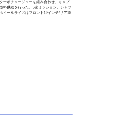
ターボチャージャーを組み合わせ、キャブ
燃料供給を行った。5速ミッション、シャフ
ホイールサイズはフロント19インチ/リア18