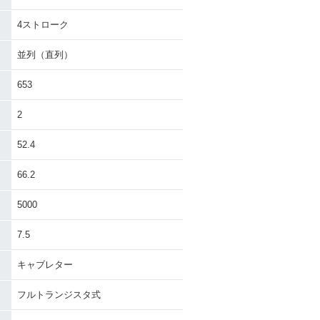
4ストローク
並列（直列）
653
2
52.4
66.2
5000
7.5
キャブレター
フルトランジスタ式