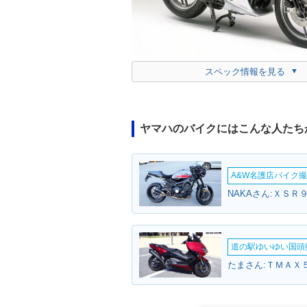
スペック情報を見る
ヤマハのバイクにはこんな人たち
A&W名護店バイク撮影
NAKAさん:ＸＳＲ
道の駅ゆいゆい国頭撮
たまさん:ＴＭＡＸ５