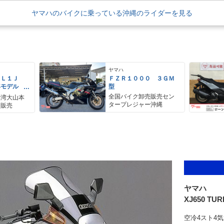
ヤマハのバイクに乗っている沖縄のライダーを見る
ヤマハ
ＥＬ１Ｊ
ＦＺＲ１０００ ３ＧＭ
年モデル
型
レス リア
全国バイク卸売販売セン
野湾大山本
アＢＯＸ
タープレジャー沖縄
ク販売
ヤマハ
XJ650 TU
空冷4スト4気