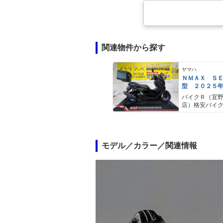
関連物件から探す
ヤマハ
ＮＭＡＸ Ｓ
型 ２０２５
ＡＢＳ キー
バイクＲ（宜
キャリア リ
店）格安バイ
モデル／カラー／関連情報