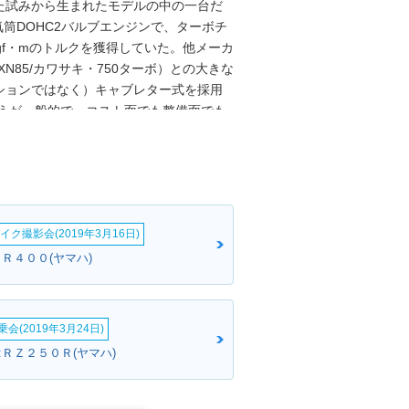
た試みから生まれたモデルの中の一台だ
気筒DOHC2バルブエンジンで、ターボチ
kgf・mのトルクを獲得していた。他メーカ
N85/カワサキ・750ターボ）との大きな
ションではなく）キャブレター式を採用
ほうが一般的で、コスト面でも整備面でも
ための独自のリードバルブ構造、異常燃
用していた。なお、小型のターボチャー
たフェアリングデザインは、風洞実験の
化したものだった。
イク撮影会(2019年3月16日)
Ｒ４００(ヤマハ)
会(2019年3月24日)
:ＲＺ２５０Ｒ(ヤマハ)