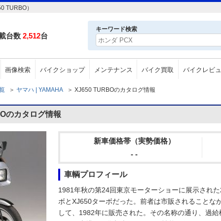
 TURBO）
キーワード検索
載台数
2,512
台
画像検索
バイクショップ
メンテナンス
バイク買取
バイクレビ
一覧
＞
ヤマハ | YAMAHA
＞
XJ650 TURBOのカタログ情報
RBOのカタログ情報
新車価格帯（実勢価格）
- -
車輌プロフィール
1981年秋の第24回東京モーターショーに展示された
ボとXJ650ターボだった。前者は市販されること
して、1982年に販売された。その名称の通り、過