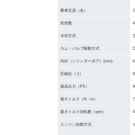
乗車定員（名）
2
気筒数
4
冷却方式
カム・バルブ駆動方式
内径（シリンダーボア）(mm)
6
圧縮比（:1）
8
最高出力（PS）
9
最大トルク（N・m）
7
最大トルク回転数（rpm）
5
エンジン始動方式