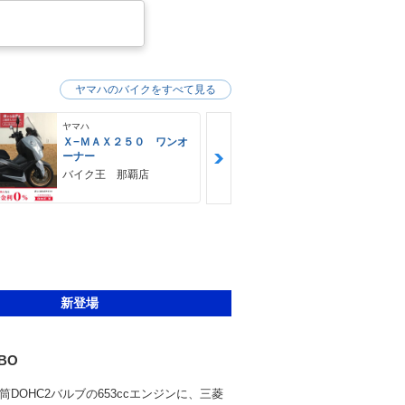
ヤマハのバイクをすべて見る
ヤマハ
ヤマハ
Ｘ−ＭＡＸ２５０ ワンオ
ＭＴ−０３（
ーナー
ＨＵＢＷＡＹ
バイク王 那覇店
新登場
RBO
筒DOHC2バルブの653ccエンジンに、三菱