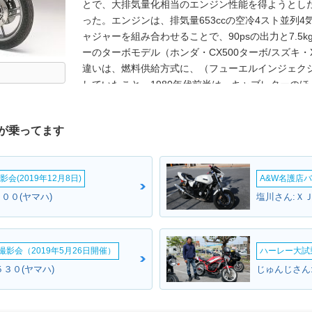
とで、大排気量化相当のエンジン性能を得ようとし
った。エンジンは、排気量653ccの空冷4スト並列4
ャジャーを組み合わせることで、90psの出力と7.5
ーのターボモデル（ホンダ・CX500ターボ/スズキ・X
違いは、燃料供給方式に、（フューエルインジェク
していたこと。1980年代前半は、キャブレターの
メリットが大きいとされていた。ターボラグ対策の
焼を防止するノックセンサー付き点火装置なども採
が乗ってます
ジャーは、三菱重工製。エアロダイナミクスに優れ
成果をヤマハのボート部門の造形技術によって具現
会(2019年12月8日)
A&W名護店バ
９００(ヤマハ)
塩川さん:ＸＪ
影会（2019年5月26日開催）
ハーレー大試乗
３０(ヤマハ)
じゅんじさん