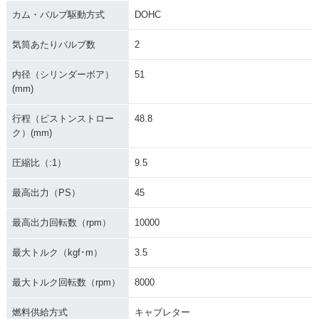
カム・バルブ駆動方式
DOHC
気筒あたりバルブ数
2
内径（シリンダーボア）
51
(mm)
行程（ピストンストロー
48.8
ク）(mm)
圧縮比（:1）
9.5
最高出力（PS）
45
最高出力回転数（rpm）
10000
最大トルク（kgf･m）
3.5
最大トルク回転数（rpm）
8000
燃料供給方式
キャブレター