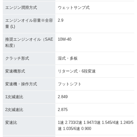
エンジン潤滑方式
ウェットサンプ式
エンジンオイル容量※全容
2.9
量 (L)
推奨エンジンオイル（SAE
10W-40
粘度）
クラッチ形式
湿式・多板
変速機形式
リターン式・6段変速
変速機・操作方式
フットシフト
1次減速比
2.849
2次減速比
2.875
変速比
1速 2.733/2速 1.947/3速 1.545/4速 1.240/5
速 1.035/6速 0.900