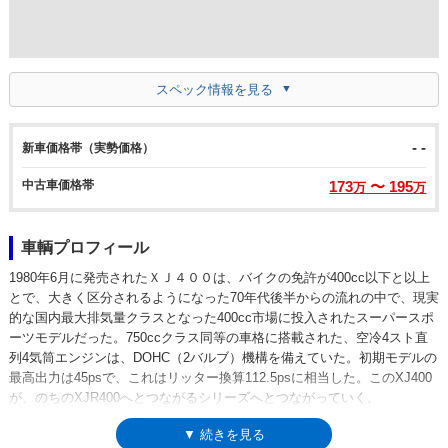
スペック情報を見る
- -
新車価格帯（実勢価格）
中古車価格帯
173
〜 195
万
万
車輌プロフィール
1980年6月に発売されたＸＪ４００は、バイクの免許が400cc以下と以上
とで、大きく区分されるようになった70年代後半からの流れの中で、現実
的な国内最大排気量クラスとなった400cc市場に投入されたスーパースポ
ーツモデルだった。750ccクラス同等の車格に搭載された、空冷4スト直
列4気筒エンジンは、DOHC（2バルブ）機構を備えていた。初期モデルの
最高出力は45psで、これはリッター換算112.5psに相当した。このXJ400
が、のちのXJR400へとつながるシリーズへとつながっていく。
▼ 続きを見る