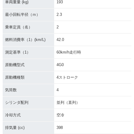
車両重量 (kg)
193
最小回転半径（ｍ）
2.3
乗車定員（名）
2
燃料消費率（1）(km/L)
42.0
測定基準（1）
60km/h走行時
原動機型式
4G0
原動機種類
4ストローク
気筒数
4
シリンダ配列
並列（直列）
冷却方式
空冷
排気量 (cc)
398