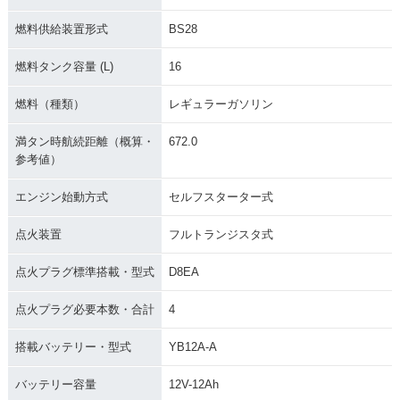
燃料供給装置形式
BS28
燃料タンク容量 (L)
16
燃料（種類）
レギュラーガソリン
満タン時航続距離（概算・
672.0
参考値）
エンジン始動方式
セルフスターター式
点火装置
フルトランジスタ式
点火プラグ標準搭載・型式
D8EA
点火プラグ必要本数・合計
4
搭載バッテリー・型式
YB12A-A
バッテリー容量
12V-12Ah