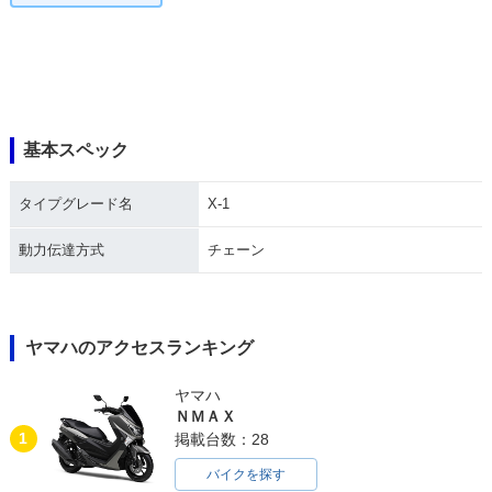
基本スペック
タイプグレード名
X-1
動力伝達方式
チェーン
ヤマハのアクセスランキング
ヤマハ
ＮＭＡＸ
1
掲載台数：28
バイクを探す