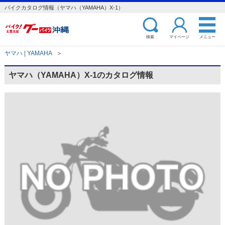
バイクカタログ情報（ヤマハ（YAMAHA）X-1）
検索
マイページ
メニュー
ヤマハ | YAMAHA
＞
ヤマハ（YAMAHA）X-1のカタログ情報