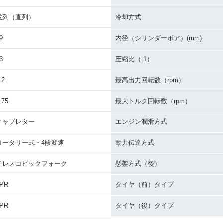
並列（直列）
冷却方式
9
内径（シリンダーボア）(mm)
3
圧縮比（:1）
.2
最高出力回転数（rpm）
.75
最大トルク回転数（rpm）
キャブレター
エンジン潤滑方式
ロータリー式・4段変速
動力伝達方式
テレスコピックフォーク
懸架方式（後）
4PR
タイヤ（前）タイプ
4PR
タイヤ（後）タイプ