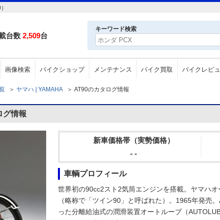
0）
キーワード検索
載台数
2,509
台
画像検索
バイクショップ
メンテナンス
バイク買取
バイクレビ
一覧
＞
ヤマハ | YAMAHA
＞
AT90のカタログ情報
ログ情報
新車価格帯（実勢価格）
- -
車輌プロフィール
世界初の90cc2スト2気筒エンジンを搭載。ヤマハ
（略称で「ツイン90」と呼ばれた）。1965年発売
った分離給油式の潤滑装置オートルーブ（AUTOLU