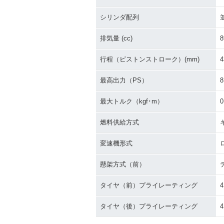
シリンダ配列
排気量 (cc)
8
行程（ピストンストローク）(mm)
4
最高出力（PS）
8
最大トルク（kgf･m）
0
燃料供給方式
変速機形式
懸架方式（前）
タイヤ（前）プライレーティング
タイヤ（後）プライレーティング