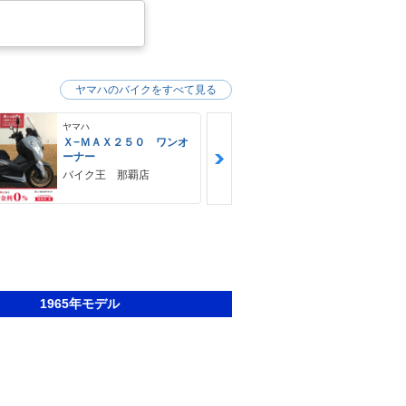
ヤマハのバイクをすべて見る
ヤマハ
ヤマハ
Ｘ−ＭＡＸ２５０ ワンオ
ＭＴ−０３（
ーナー
ＨＵＢＷＡＹ
バイク王 那覇店
1965年モデル