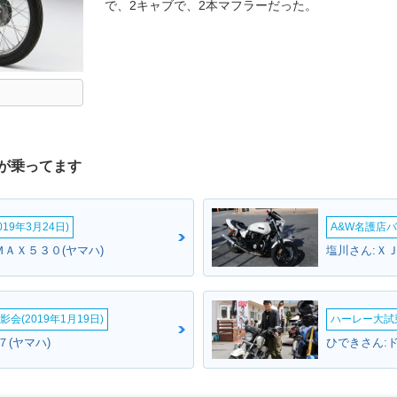
で、2キャブで、2本マフラーだった。
が乗ってます
19年3月24日)
A&W名護店バ
ＭＡＸ５３０(ヤマハ)
塩川さん:ＸＪ
会(2019年1月19日)
ハーレー大試乗
７(ヤマハ)
ひできさん: