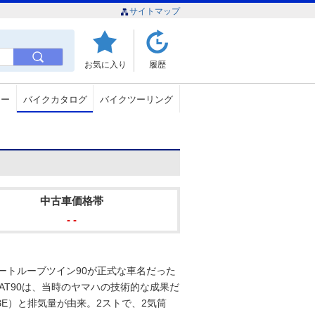
サイトマップ
お気に入り
履歴
ュー
バイクカタログ
バイクツーリング
中古車価格帯
- -
オートルーブツイン90が正式な車名だった
。AT90は、当時のヤマハの技術的な成果だ
BE）と排気量が由来。2ストで、2気筒