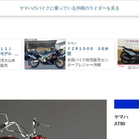
ヤマハのバイクに乗っている沖縄のライダーを見る
ヤマハ
ＥＬ１Ｊ
ＦＺＲ１０００ ３ＧＭ
年モデル
型
レス リア
全国バイク卸売販売セン
野湾大山本
アＢＯＸ
タープレジャー沖縄
ク販売
ヤマハ
AT90