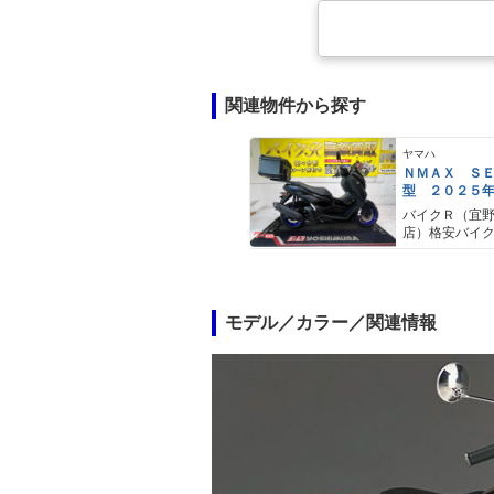
関連物件から探す
ヤマハ
ＮＭＡＸ Ｓ
型 ２０２５
ＡＢＳ キー
バイクＲ（宜
キャリア リ
店）格安バイ
モデル／カラー／関連情報