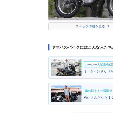
スペック情報を見る
ヤマハのバイクにはこんな人たち
ハーレー大試乗会(20
オーシャンさん:Ｔ
南の駅やえせ撮影会（
Pomさんさん:ＹＢ