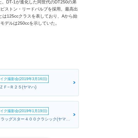
DT-1が進化した同世代のDT250の弟
ト式ピストン・リードバルブを採用。最高出
A」とは125ccクラスを表しており、Aから始
くモデルは250ccを示していた。
イク撮影会(2019年3月16日)
ＺＦ−Ｒ２５(ヤマハ)
イク撮影会(2019年1月19日)
さとささん:ドラッグスター４００クラシック(ヤマハ)