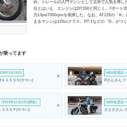
め、トレールの入門マシンとして北米で人気を博した。
分とはいえ、エンジンはDT250と同じく、7ポー
力13ps/7000rpmを発揮した。なお、AT125の「
まるマシンは125ccクラス、DT-1などの「D」がつ
が乗ってます
19年3月24日)
A&W名護店バ
ＭＡＸ５３０(ヤマハ)
Rさんさん:Ｙ
2019年11月24日開催）
A&W名護店バ
１２５ＳＰ(ヤマハ)