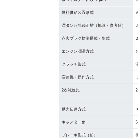
燃料供給装置形式
満タン時航続距離（概算・参考値）
3
点火プラグ標準搭載・型式
エンジン潤滑方式
クラッチ形式
変速機・操作方式
2次減速比
2
動力伝達方式
キャスター角
6
ブレーキ形式（前）