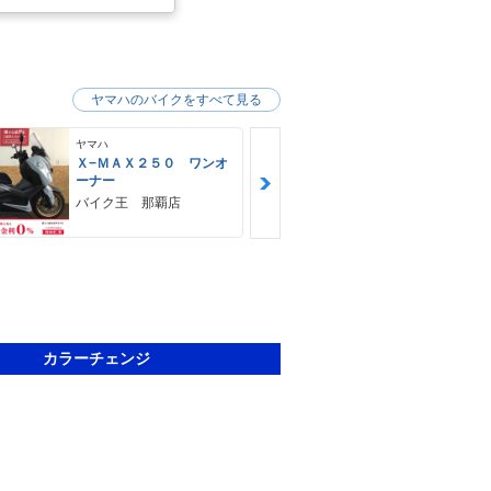
ヤマハのバイクをすべて見る
ヤマハ
ヤマハ
Ｘ−ＭＡＸ２５０ ワンオ
ＭＴ−０３（
ーナー
ＨＵＢＷＡＹ
バイク王 那覇店
カラーチェンジ