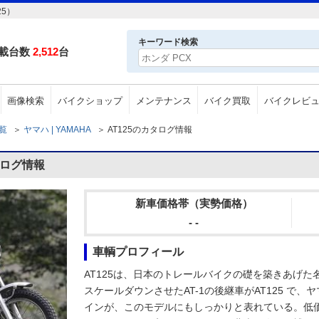
25）
キーワード検索
載台数
2,512
台
画像検索
バイクショップ
メンテナンス
バイク買取
バイクレビ
一覧
＞
ヤマハ | YAMAHA
＞
AT125のカタログ情報
タログ情報
新車価格帯（実勢価格）
- -
車輌プロフィール
AT125は、日本のトレールバイクの礎を築きあげた名
スケールダウンさせたAT-1の後継車がAT125 で
インが、このモデルにもしっかりと表れている。低