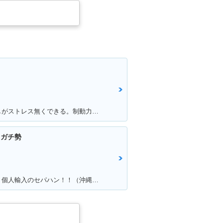
ク
満足ポイント:加速が良くて追い越しがストレス無くできる。制動力グッド。
てガチ勢
満足ポイント:カッコよくて速い！！個人輸入のセパハン！！（沖縄で他に見たことがない・・）