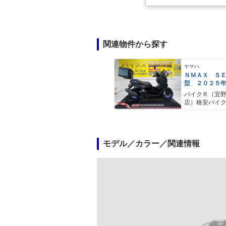
関連物件から探す
ヤマハ
ＮＭＡＸ Ｓ
型 ２０２５
ＡＢＳ キー
バイクＲ（宜
キャリア リ
店）格安バイ
モデル／カラー／関連情報