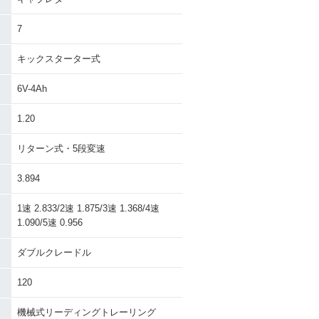
7
キックスターター式
6V-4Ah
1.20
リターン式・5段変速
3.894
1速 2.833/2速 1.875/3速 1.368/4速
1.090/5速 0.956
ダブルクレードル
120
機械式リーディングトレーリング