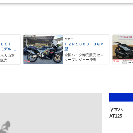
ヤマハ
ＥＬ１Ｊ
ＦＺＲ１０００ ３ＧＭ
年モデル
型
レス リア
全国バイク卸売販売セン
野湾大山本
アＢＯＸ
タープレジャー沖縄
ク販売
ヤマハ
AT125