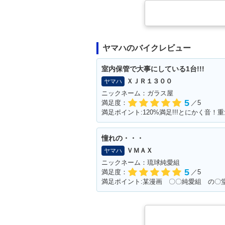
ヤマハのバイクレビュー
室内保管で大事にしている1台!!!
ＸＪＲ１３００
ヤマハ
ニックネーム：ガラス屋
5
満足度：
／5
満足ポイント:120%満足!!!とにかく音
憧れの・・・
ＶＭＡＸ
ヤマハ
ニックネーム：琉球純愛組
5
満足度：
／5