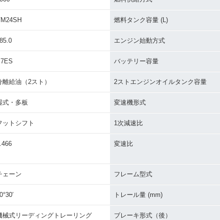
VM24SH
燃料タンク容量 (L)
85.0
エンジン始動方式
B7ES
バッテリー容量
分離給油（2スト）
2ストエンジンオイルタンク容量
湿式・多板
変速機形式
フットシフト
1次減速比
.466
変速比
チェーン
フレーム型式
0°30′
トレール量 (mm)
機械式リーディングトレーリング
ブレーキ形式（後）