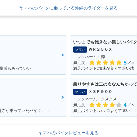
ヤマハのバイクに乗っている沖縄のライダーを見る
いつまでも飽きない楽しいバイ
ＷＲ２５０Ｘ
ヤマハ
ニックネーム：徳
5
満足度：
／5
！重量感もあっていい！
乗りやすさは二の次なんちゃっ
ＸＳＲ９００
ヤマハ
ニックネーム：クスクス
4
満足度：
／5
満足ポイント:某漫画 〇〇純愛組 の〇堂寺が乗っていたバイク。。。 私もジャックナイフを決めたいと思い、毎日学校にも行かず土方のバイトをしてためた150万 荒馬のようなハンドリング、じゃじゃ馬のような加速。。。全てが最高でした！ 20年たった今でもガレージでしっかり現役です！！最高の相棒ですよ！！
ヤマハのバイクレビューを見る