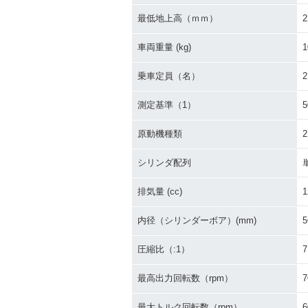
最低地上高（ｍｍ）
2
車両重量 (kg)
1
乗車定員（名）
2
測定基準（1）
原動機種類
シリンダ配列
排気量 (cc)
1
内径（シリンダーボア）(mm)
5
圧縮比（:1）
7
最高出力回転数（rpm）
7
最大トルク回転数（rpm）
6