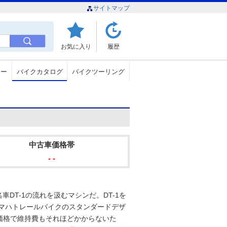
サイトマップ
お気に入り
履歴
ュー
バイクカタログ
バイクツーリング
中古車価格帯
- -
車DT-1の流れを汲むマシンだ。DT-1を
、ヤマハトレールバイクのスタンダードデザ
価格で維持費もそれほどかからないた