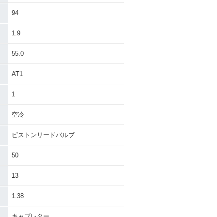
94
1.9
55.0
AT1
1
空冷
ピストンリードバルブ
50
13
1.38
キャブレター