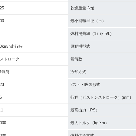
25
乾燥重量 (kg)
00
最小回転半径（ｍ）
燃料消費率（1）(km/L)
50km/h走行時
原動機型式
2ストローク
気筒数
単気筒
冷却方式
23
2スト・吸気形式
6
行程（ピストンストローク）(mm)
.1
最高出力（PS）
000
最大トルク（kgf･m）
000
燃料供給方式