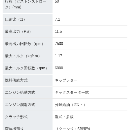
行程（ピストンストロー
50
ク）(mm)
圧縮比（:1）
7.1
最高出力（PS）
11.5
最高出力回転数（rpm）
7500
最大トルク（kgf･m）
1.17
最大トルク回転数（rpm）
6000
燃料供給方式
キャブレター
エンジン始動方式
キックスターター式
エンジン潤滑方式
分離給油（2スト）
クラッチ形式
湿式・多板
変速機形式
リターン式・5段変速