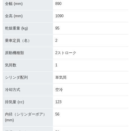
全幅 (mm)
890
全高 (mm)
1090
乾燥重量 (kg)
95
乗車定員（名）
2
原動機種類
2ストローク
気筒数
1
シリンダ配列
単気筒
冷却方式
空冷
排気量 (cc)
123
内径（シリンダーボア）
56
(mm)