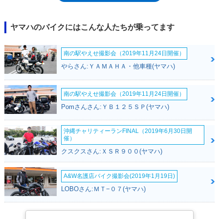
が、強烈な加速を生み出す「力強さ」を感じさせるイメージは、完全に継
承していた。以来、仕様変更を受けることなく、2017年モデルをもっ
て、モデルヒストリーに幕を下ろした。なお、日本市場への導入は、2度
ヤマハのバイクにはこんな人たちが乗ってます
にわたって行われた。1990から1999年までと、2009年から2017年まで。
1990年の国内仕様車は、日本でのオーバー750cc解禁を受けての第一号車
南の駅やえせ撮影会（2019年11月24日開催）
（1990年2月1日発売）として歴史に名を残している。
やらさん:ＹＡＭＡＨＡ・他車種(ヤマハ)
南の駅やえせ撮影会（2019年11月24日開催）
Pomさんさん:ＹＢ１２５ＳＰ(ヤマハ)
沖縄チャリティーランFINAL（2019年6月30日開
催）
クスクスさん:ＸＳＲ９００(ヤマハ)
A&W名護店バイク撮影会(2019年1月19日)
LOBOさん:ＭＴ−０７(ヤマハ)