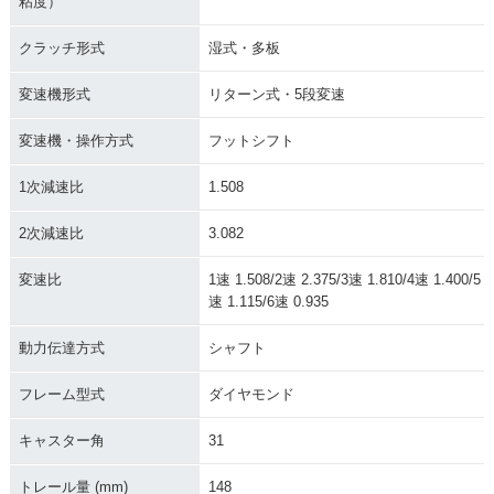
粘度）
クラッチ形式
湿式・多板
変速機形式
リターン式・5段変速
変速機・操作方式
フットシフト
1次減速比
1.508
2次減速比
3.082
変速比
1速 1.508/2速 2.375/3速 1.810/4速 1.400/5
速 1.115/6速 0.935
動力伝達方式
シャフト
フレーム型式
ダイヤモンド
キャスター角
31
トレール量 (mm)
148