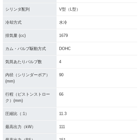
シリンダ配列
V型（L型）
冷却方式
水冷
排気量 (cc)
1679
カム・バルブ駆動方式
DOHC
気筒あたりバルブ数
4
内径（シリンダーボア）
90
(mm)
行程（ピストンストロー
66
ク）(mm)
圧縮比（:1）
11.3
最高出力（kW）
111
最高出力（PS）
151