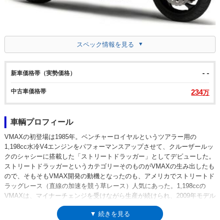
スペック情報を見る
- -
新車価格帯（実勢価格）
中古車価格帯
234
万
車輌プロフィール
VMAXの初登場は1985年。ベンチャーロイヤルというツアラー用の
1,198cc水冷V4エンジンをパフォーマンスアップさせて、クルーザールッ
クのシャシーに搭載した「ストリートドラッガー」としてデビューした。
ストリートドラッガーというカテゴリーそのものがVMAXの生み出したも
ので、そもそもVMAX開発の動機となったのも、アメリカでストリートド
ラッグレース（直線の加速を競う草レース）人気にあった。1,198ccの
VMAXは、マイナーチェンジを受けながら生産が続けられ、2009年モデル
で、登場以来24年目で初めてのモデルチェンジを受けた。V4エンジンの
▼ 続きを見る
排気量が1,679ccに拡大されただけでなく、完全な新モデルとなっていた