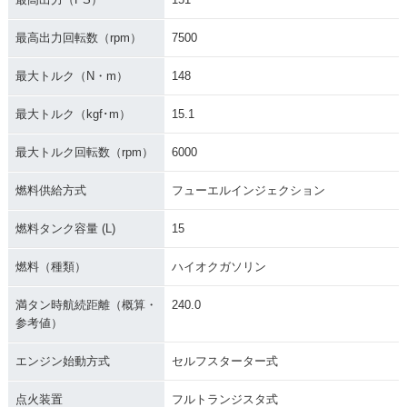
最高出力回転数（rpm）
7500
最大トルク（N・m）
148
最大トルク（kgf･m）
15.1
最大トルク回転数（rpm）
6000
燃料供給方式
フューエルインジェクション
燃料タンク容量 (L)
15
燃料（種類）
ハイオクガソリン
満タン時航続距離（概算・
240.0
参考値）
エンジン始動方式
セルフスターター式
点火装置
フルトランジスタ式