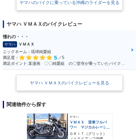
ヤマハのバイクに乗っている沖縄のライダーを見る
ヤマハ ＶＭＡＸのバイクレビュー
憧れの・・・
ＶＭＡＸ
ヤマハ
ニックネーム：琉球純愛組
5
満足度：
／5
満足ポイント:某漫画 〇〇純愛組 の〇堂寺が乗っていたバイク。。。 私もジャックナイフを決めたいと思い、毎日学校にも行かず土方のバイトをしてためた150万 荒馬のようなハンドリング、じゃじゃ馬のような加速。。。全てが最高でした！ 20年たった今でもガレージでしっかり現役です！！最高の相棒ですよ！！
ヤマハ ＶＭＡＸのバイクレビューを見る
関連物件から探す
ヤマハ
ＶＭＡＸ 逆車フルパ
ワー マジカルレーシ
ングカーボンフル外
ＧＲＩＴ（グリット）
装 プラナスマフラ
／トライアンフ沖縄