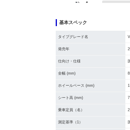
基本スペック
タイプグレード名
1999年 VMAX
2009年 VMAX・フルモ
ラーチェンジ
デルチェンジ
発売年
2
仕向け・仕様
全幅 (mm)
8
ホイールベース (mm)
1
1987年 VMAX
1990年 VMAX1200
イナーチェンジ
シート高 (mm)
7
乗車定員（名）
2
測定基準（1）