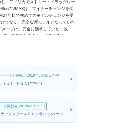
のも、アメリカでストリートドラッグレー
8ccのVMAXは、マイナーチェンジを受
来24年目で初めてのモデルチェンジを受
れただけでなく、完全な新モデルとなっていた
イメージは、完全に継承していた。以
もって、モデルヒストリーに幕を下ろし
。1990から1999年までと、2009年
のオーバー750cc解禁を受けての第一号車
。
ーランFINAL（2019年6月30日開催）
:ＹＺＦ−Ｒ２５(ヤマハ)
イク撮影会(2019年1月19日)
さとささん:ドラッグスター４００クラシック(ヤマハ)