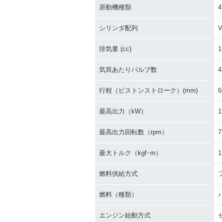
原動機種類
シリンダ配列
排気量 (cc)
1
気筒あたりバルブ数
4
行程（ピストンストローク）(mm)
6
最高出力（kW）
1
最高出力回転数（rpm）
7
最大トルク（kgf･m）
1
燃料供給方式
燃料（種類）
エンジン始動方式