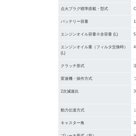
点火プラグ標準搭載・型式
C
バッテリー容量
1
エンジンオイル容量※全容量 (L)
5
エンジンオイル量（フィルタ交換時）
4
(L)
クラッチ形式
変速機・操作方式
2次減速比
3
動力伝達方式
キャスター角
3
ブレーキ形式（前）