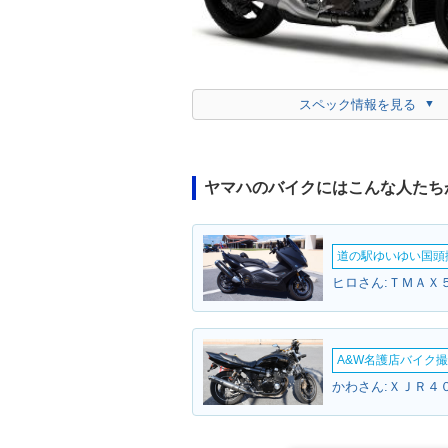
スペック情報を見る
ヤマハのバイクにはこんな人たち
道の駅ゆいゆい国頭撮
ヒロさん:ＴＭＡＸ５
A&W名護店バイク撮影
かわさん:ＸＪＲ４０