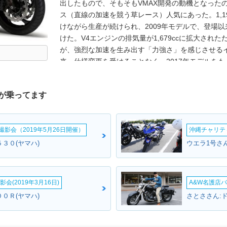
出したもので、そもそもVMAX開発の動機となった
ス（直線の加速を競う草レース）人気にあった。1,19
けながら生産が続けられ、2009年モデルで、登場以
けた。V4エンジンの排気量が1,679ccに拡大さ
が、強烈な加速を生み出す「力強さ」を感じさせる
来、仕様変更を受けることなく、2017年モデルを
た。なお、日本市場への導入は、2度にわたって行われた
から2017年まで。1990年の国内仕様車は、日本で
が乗ってます
（1990年2月1日発売）として歴史に名を残している
影会（2019年5月26日開催）
沖縄チャリティ
３０(ヤマハ)
ウエラ1号さん
会(2019年3月16日)
A&W名護店バ
０Ｒ(ヤマハ)