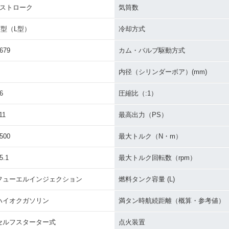
4ストローク
気筒数
V型（L型）
冷却方式
679
カム・バルブ駆動方式
内径（シリンダーボア）(mm)
6
圧縮比（:1）
11
最高出力（PS）
500
最大トルク（N・m）
5.1
最大トルク回転数（rpm）
フューエルインジェクション
燃料タンク容量 (L)
ハイオクガソリン
満タン時航続距離（概算・参考値）
セルフスターター式
点火装置