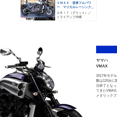
ＶＭＡＸ 逆車フルパワ
ー マジカルレーシング
カーボンフル外装 プラ
ＧＲＩＴ（グリット）／
ナスマフラー ワンオ
トライアンフ沖縄
ーナー
ヤマハ
VMAX
2017年モ
数は120台
注終了となっ
てきたVMA
メタリックブ