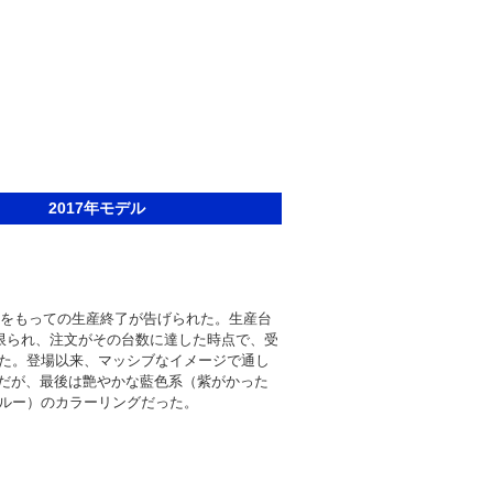
2017年モデル
デルをもっての生産終了が告げられた。生産台
に限られ、注文がその台数に達した時点で、受
た。登場以来、マッシブなイメージで通し
Xだが、最後は艶やかな藍色系（紫がかった
ルー）のカラーリングだった。