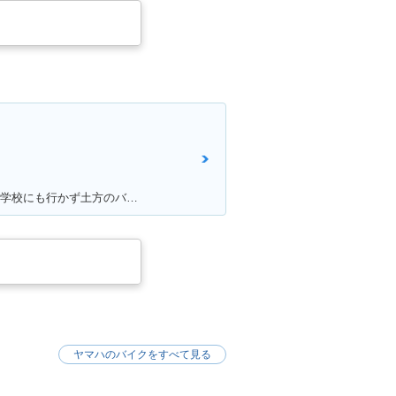
満足ポイント:某漫画 〇〇純愛組 の〇堂寺が乗っていたバイク。。。 私もジャックナイフを決めたいと思い、毎日学校にも行かず土方のバイトをしてためた150万 荒馬のようなハンドリング、じゃじゃ馬のような加速。。。全てが最高でした！ 20年たった今でもガレージでしっかり現役です！！最高の相棒ですよ！！
ヤマハのバイクをすべて見る