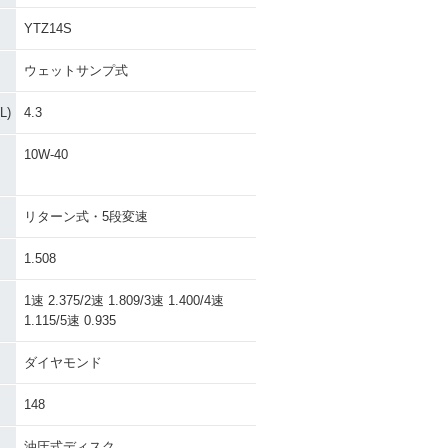
YTZ14S
ウェットサンプ式
)
4.3
10W-40
リターン式・5段変速
1.508
1速 2.375/2速 1.809/3速 1.400/4速
1.115/5速 0.935
ダイヤモンド
148
油圧式ディスク