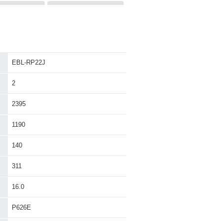
EBL-RP22J
VMAX1200・マ
1991年 VMAX1200・カ
ェンジ
ラーチェンジ
2
2395
1190
140
311
16.0
P626E