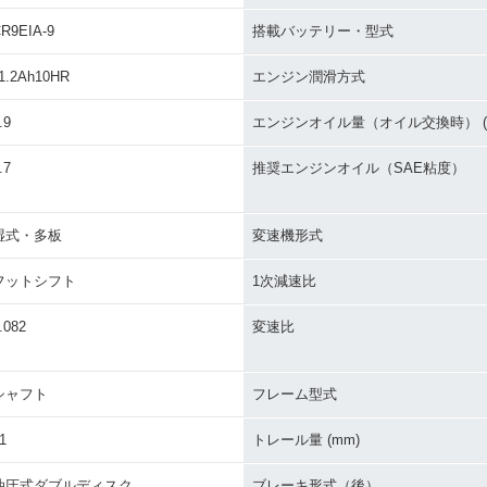
R9EIA-9
搭載バッテリー・型式
1.2Ah10HR
エンジン潤滑方式
.9
エンジンオイル量（オイル交換時） (L
.7
推奨エンジンオイル（SAE粘度）
湿式・多板
変速機形式
フットシフト
1次減速比
.082
変速比
シャフト
フレーム型式
1
トレール量 (mm)
油圧式ダブルディスク
ブレーキ形式（後）