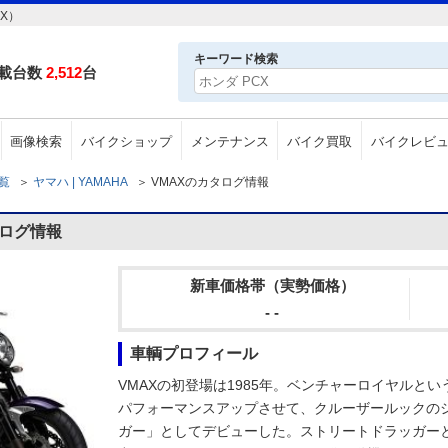
X）
キーワード検索
載台数
2,512
台
画像検索
バイクショップ
メンテナンス
バイク買取
バイクレビ
一覧
＞
ヤマハ | YAMAHA
＞
VMAXのカタログ情報
タログ情報
新車価格帯（実勢価格）
- -
車輌プロフィール
VMAXの初登場は1985年。ベンチャーロイヤルという
パフォーマンスアップさせて、クルーザールックの
ガー」としてデビューした。ストリートドラッガーと