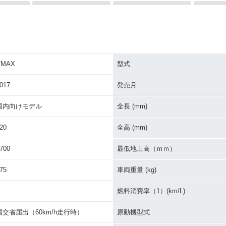
VMAX
型式
1200・カ
1998年 VMAX1200・カ
1995年 VMAX1200・カ
1993年 
ラーチェンジ
ラーチェンジ
イナーチ
017
発売月
国内向けモデル
全長 (mm)
20
全高 (mm)
700
最低地上高（ｍｍ）
1200・マ
VMAX（VMX1200）
1985年 VMAX1200・新
登場
75
車両重量 (kg)
燃料消費率（1）(km/L)
国交省届出（60km/h走行時）
原動機型式