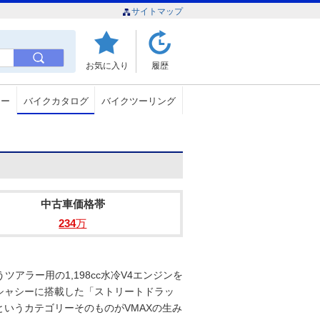
サイトマップ
お気に入り
履歴
ュー
バイクカタログ
バイクツーリング
中古車価格帯
234
万
ツアラー用の1,198cc水冷V4エンジンを
シャシーに搭載した「ストリートドラッ
いうカテゴリーそのものがVMAXの生み