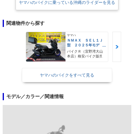
ヤマハのバイクに乗っている沖縄のライダーを見る
関連物件から探す
ヤマハ
ＮＭＡＸ ＳＥＬ１Ｊ
型 ２０２５年モデ
ル ＡＢＳ キーレ
バイクＲ（宜野湾大山
ス リアキャリア リ
本店）格安バイク販売
アＢＯＸ
ヤマハのバイクをすべて見る
モデル／カラー／関連情報