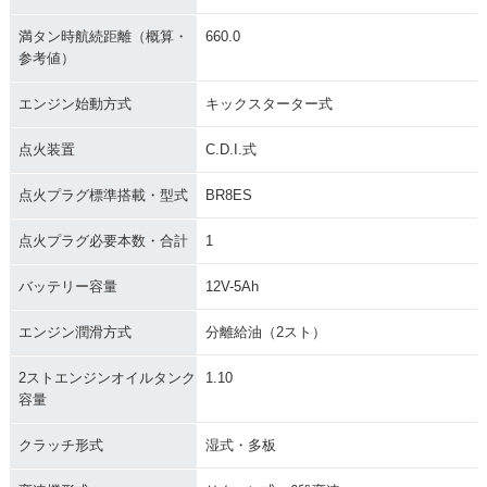
満タン時航続距離（概算・
660.0
参考値）
エンジン始動方式
キックスターター式
点火装置
C.D.I.式
点火プラグ標準搭載・型式
BR8ES
点火プラグ必要本数・合計
1
バッテリー容量
12V-5Ah
エンジン潤滑方式
分離給油（2スト）
2ストエンジンオイルタンク
1.10
容量
クラッチ形式
湿式・多板