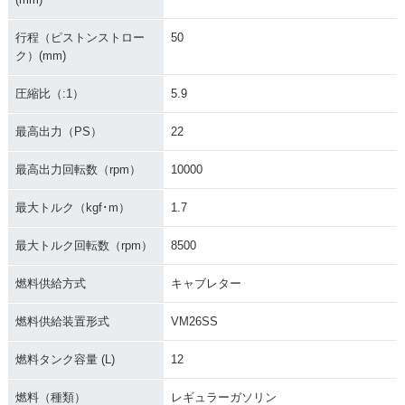
行程（ピストンストロー
50
ク）(mm)
圧縮比（:1）
5.9
最高出力（PS）
22
最高出力回転数（rpm）
10000
最大トルク（kgf･m）
1.7
最大トルク回転数（rpm）
8500
燃料供給方式
キャブレター
燃料供給装置形式
VM26SS
燃料タンク容量 (L)
12
燃料（種類）
レギュラーガソリン