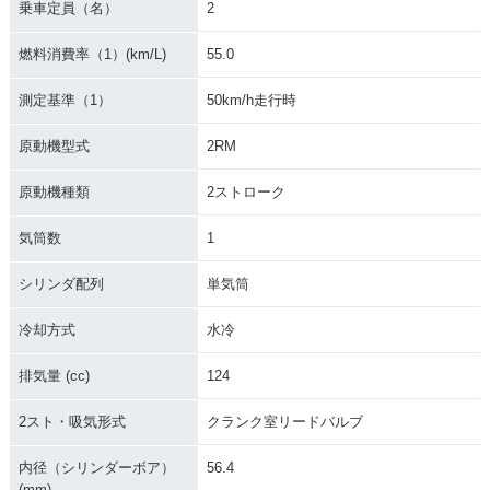
乗車定員（名）
2
燃料消費率（1）(km/L)
55.0
測定基準（1）
50km/h走行時
原動機型式
2RM
原動機種類
2ストローク
気筒数
1
シリンダ配列
単気筒
冷却方式
水冷
排気量 (cc)
124
2スト・吸気形式
クランク室リードバルブ
内径（シリンダーボア）
56.4
(mm)