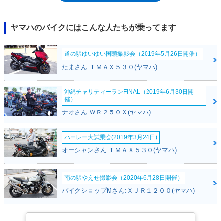
だった。1988年には、フルフェアリング仕様車が500台限定で販売され、
1990年モデル（89年11月発売）では、フロントホイールを17インチ化す
るとともに、リアブレーキにも油圧ディスクを採用。1992年モデルで
ヤマハのバイクにはこんな人たちが乗ってます
は、メーターまわりをTZR250Rと同タイプとしたほか、ヘッドライトは
自動昼間点灯となり、ハザードランプを採用するなどの変更を受けた。
道の駅ゆいゆい国頭撮影会（2019年5月26日開催）
1994年にカラーチェンジを受けたのが、日本国内での最終仕様となっ
た。日本での生産と販売が終わった後も、イタリア（ベルガルタヤマハ）
たまさん:ＴＭＡＸ５３０(ヤマハ)
を中心にTZR125名のモデルはラインナップされ、その中で、TZR125Rや
TZR125RRなどが登場していった。
沖縄チャリティーランFINAL（2019年6月30日開
催）
ナオさん:ＷＲ２５０Ｘ(ヤマハ)
ハーレー大試乗会(2019年3月24日)
オーシャンさん:ＴＭＡＸ５３０(ヤマハ)
南の駅やえせ撮影会（2020年6月28日開催）
バイクショップMさん:ＸＪＲ１２００(ヤマハ)