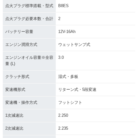
点火プラグ標準搭載・型式
B8ES
点火プラグ必要本数・合計
2
バッテリー容量
12V-16Ah
エンジン潤滑方式
ウェットサンプ式
エンジンオイル容量※全容
3.0
量 (L)
クラッチ形式
湿式・多板
変速機形式
リターン式・5段変速
変速機・操作方式
フットシフト
1次減速比
2.250
2次減速比
2.235