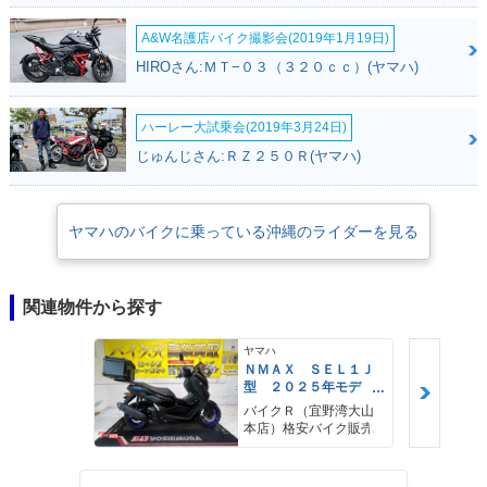
A&W名護店バイク撮影会(2019年1月19日)
HIROさん:ＭＴ−０３（３２０ｃｃ）(ヤマハ)
ハーレー大試乗会(2019年3月24日)
じゅんじさん:ＲＺ２５０Ｒ(ヤマハ)
ヤマハのバイクに乗っている沖縄のライダーを見る
関連物件から探す
ヤマハ
ＮＭＡＸ ＳＥＬ１Ｊ
型 ２０２５年モデ
ル ＡＢＳ キーレ
バイクＲ（宜野湾大山
ス リアキャリア リ
本店）格安バイク販売
アＢＯＸ