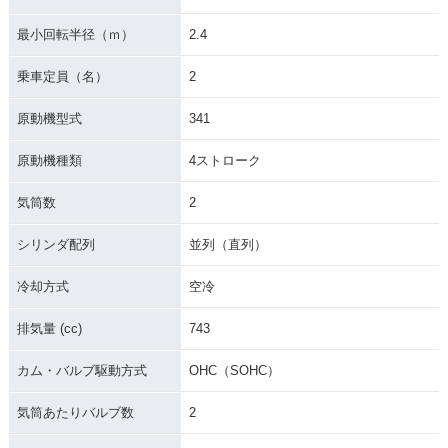
最小回転半径（ｍ）
2.4
乗車定員（名）
2
原動機型式
341
原動機種類
4ストローク
気筒数
2
シリンダ配列
並列（直列）
冷却方式
空冷
排気量 (cc)
743
カム・バルブ駆動方式
OHC（SOHC）
気筒あたりバルブ数
2