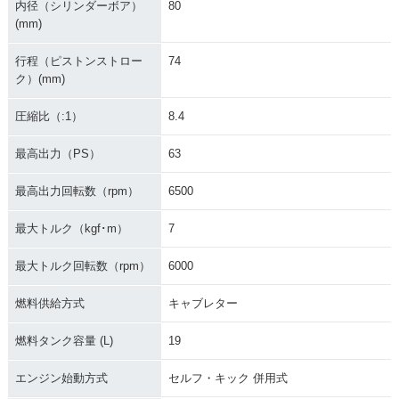
内径（シリンダーボア）
80
(mm)
行程（ピストンストロー
74
ク）(mm)
圧縮比（:1）
8.4
最高出力（PS）
63
最高出力回転数（rpm）
6500
最大トルク（kgf･m）
7
最大トルク回転数（rpm）
6000
燃料供給方式
キャブレター
燃料タンク容量 (L)
19
エンジン始動方式
セルフ・キック 併用式