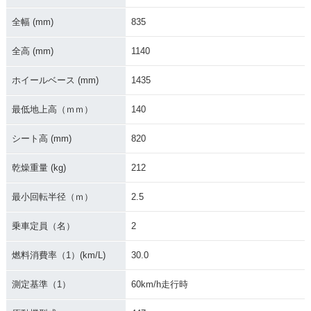
全幅 (mm)
835
全高 (mm)
1140
ホイールベース (mm)
1435
最低地上高（ｍｍ）
140
シート高 (mm)
820
乾燥重量 (kg)
212
最小回転半径（ｍ）
2.5
乗車定員（名）
2
燃料消費率（1）(km/L)
30.0
測定基準（1）
60km/h走行時