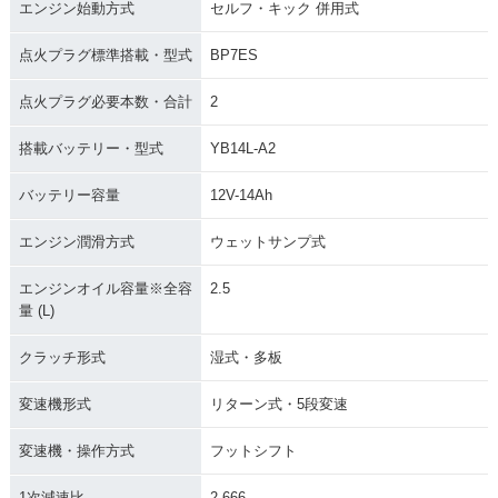
エンジン始動方式
セルフ・キック 併用式
点火プラグ標準搭載・型式
BP7ES
点火プラグ必要本数・合計
2
搭載バッテリー・型式
YB14L-A2
バッテリー容量
12V-14Ah
エンジン潤滑方式
ウェットサンプ式
エンジンオイル容量※全容
2.5
量 (L)
クラッチ形式
湿式・多板
変速機形式
リターン式・5段変速
変速機・操作方式
フットシフト
1次減速比
2.666