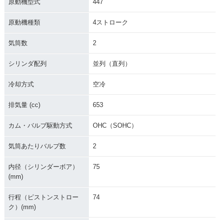
原動機型式
447
原動機種類
4ストローク
気筒数
2
シリンダ配列
並列（直列）
冷却方式
空冷
排気量 (cc)
653
カム・バルブ駆動方式
OHC（SOHC）
気筒あたりバルブ数
2
内径（シリンダーボア）
75
(mm)
行程（ピストンストロー
74
ク）(mm)