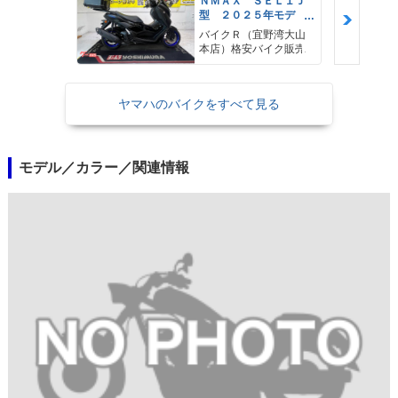
ＮＭＡＸ ＳＥＬ１Ｊ
型 ２０２５年モデ
ル ＡＢＳ キーレ
バイクＲ（宜野湾大山
ス リアキャリア リ
本店）格安バイク販売
アＢＯＸ
ヤマハのバイクをすべて見る
モデル／カラー／関連情報