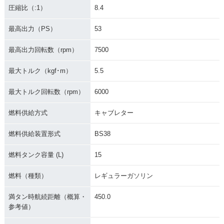
圧縮比（:1）
8.4
最高出力（PS）
53
最高出力回転数（rpm）
7500
最大トルク（kgf･m）
5.5
最大トルク回転数（rpm）
6000
燃料供給方式
キャブレター
燃料供給装置形式
BS38
燃料タンク容量 (L)
15
燃料（種類）
レギュラーガソリン
満タン時航続距離（概算・
450.0
参考値）